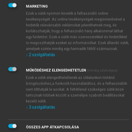
működhetnek. Egy regionális ellátási felelősséggel
MARKETING
bíró kórház nem mehet külföldre, mint ahogy egy
Ezek a sütik nyomon követik a felhasználó online
óvoda vagy egy községi rendőrség sem teheti át
tevékenységét. Az online tevékenységek megismerésével a
székhelyét egy másik településre. Éppen ezért,
hirdetők relevánsabb reklámokat jeleníthetnek meg, és
amikor a költségvetési szervezet próbálja felmérni
korlátozhatják, hogy a felhasználó hány alkalommal láthat
működési körülményeit, akkor azt a makro- és
egy hirdetést. Ezek a sütik más szervezetekkel és hirdetőkkel
mikrokörnyezeti tényezők elemzésével célszerű
is megoszthatják ezeket az információkat. Ezek állandó sütik,
amelyek szinte mindig egy harmadik féltől származnak.
kezdeni.
↓
2
szolgáltatás
MŰKÖDÉSHEZ ELENGEDHETETLEN
(mindig szükséges)
Ezek a sütik elengedhetetlenek az oldalunkon történő
böngészéshez,a funkciók használatához, és a felhasználók
nem tilthatják le azokat. A feltétlenül szükséges sütik közé
tartoznak többek között a személyre szabott beállításokat
kezelő sütik.
↓
3
szolgáltatás
ÖSSZES APP ÁTKAPCSOLÁSA