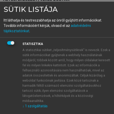
Nonbusiness marketing
SÜTIK LISTÁJA
Itt láthatja és testreszabhatja az önről gyűjtött információkat.
menu_book
OLVASÁS
További információért kérjük, olvasd el az
adatvédelmi
tájékoztatónkat
.
STATISZTIKA
Környezetelemzés
A statisztikai sütiket „teljesítménysütiknek” is nevezik. Ezek a
sütik információkat gyűjtenek a webhely használatának
A sikeres működés alapja, hogy ismerjük azt a
módjáról, többek között arról, hogy milyen oldalakat keresett
fel és milyen linkekre kattintott. Ezek az információk a
környezeti feltételrendszert, amelyben tevékenykedni
felhasználó azonosítására nem használhatóak, mivel az
vagyunk kénytelenek. Egy vállalkozó könnyen
adatok összesítettek és anonimizáltak. Céljuk kizárólag a
kiléphet a piacról, ha azt nem tartja a maga számára
weboldal funkcióinak javítása. Ezek közé tartoznak a
jövedelmezőnek, kedvezőnek vagy vonzónak, egy
harmadik féltől származó elemzési szolgáltatásokhoz
vállalat megpróbálkozhat nemzetközi piacra lépéssel,
tartozó sütik; ilyen elemzési szolgáltatások a
látogatóelemzések, a hőtérképek és a közösségi
ha nem megfelelőek a hazai viszonyok, a
médiaanalitika.
költségvetési szervezetek azonban általában csak az
↓
1
szolgáltatás
adott társadalom környezeti feltételei között