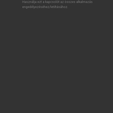
Használja ezt a kapcsolót az összes alkalmazás
engedélyezéséhez/letiltásához.
TARTALOMJEGYZÉK
Nonbusiness marketing
Impresszum
Ajánlás
A szerzőkről
Előszó
chevron_right
Bevezetés