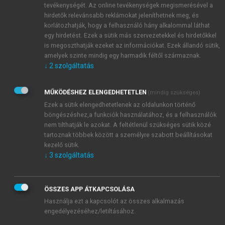
tevékenységét. Az online tevékenységek megismerésével a
hirdetők relevánsabb reklámokat jeleníthetnek meg, és
korlátozhatják, hogy a felhasználó hány alkalommal láthat
egy hirdetést. Ezek a sütik más szervezetekkel és hirdetőkkel
is megoszthatják ezeket az információkat. Ezek állandó sütik,
amelyek szinte mindig egy harmadik féltől származnak.
↓
2
szolgáltatás
MŰKÖDÉSHEZ ELENGEDHETETLEN
(mindig szükséges)
Ezek a sütik elengedhetetlenek az oldalunkon történő
böngészéshez,a funkciók használatához, és a felhasználók
nem tilthatják le azokat. A feltétlenül szükséges sütik közé
tartoznak többek között a személyre szabott beállításokat
kezelő sütik.
↓
3
szolgáltatás
ÖSSZES APP ÁTKAPCSOLÁSA
Használja ezt a kapcsolót az összes alkalmazás
TARTALOMJEGYZÉK
engedélyezéséhez/letiltásához.