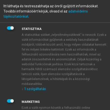
Mikroökonómia középfokon
Itt láthatja és testreszabhatja az önről gyűjtött információkat.
További információért kérjük, olvasd el az
adatvédelmi
tájékoztatónkat
.
menu_book
OLVASÁS
STATISZTIKA
A statisztikai sütiket „teljesítménysütiknek” is nevezik. Ezek a
sütik információkat gyűjtenek a webhely használatának
módjáról, többek között arról, hogy milyen oldalakat keresett
Hogyan igazodnak a hozamok?
fel és milyen linkekre kattintott. Ezek az információk a
felhasználó azonosítására nem használhatóak, mivel az
A bizonytalanság nélküli piacok tanulmányozása
adatok összesítettek és anonimizáltak. Céljuk kizárólag a
során megmutattuk, miképpen igazodnak az aktívák
weboldal funkcióinak javítása. Ezek közé tartoznak a
árai a hozamok kiegyenlítődése érdekében. Nézzük
harmadik féltől származó elemzési szolgáltatásokhoz
tartozó sütik; ilyen elemzési szolgáltatások a
ugyanezt az igazodási folyamatot itt, a
látogatóelemzések, a hőtérképek és a közösségi
bizonytalanságnak alávetett piacon.
médiaanalitika.
↓
1
szolgáltatás
MARKETING
Ezek a sütik nyomon követik a felhasználó online