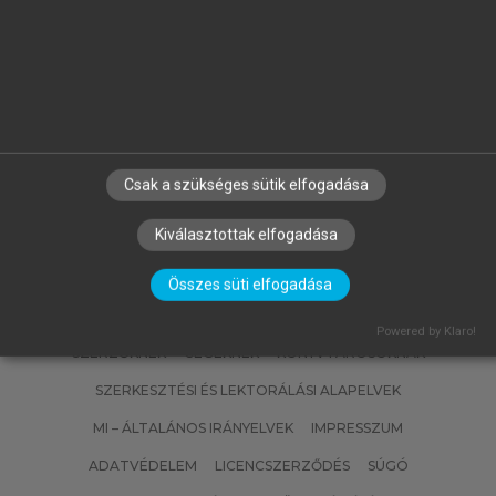
MATISCSÁKNÉ LIZÁK MARIANNA
(SZERK.)
Emberi erőforrás gazdálkodás
Csak a szükséges sütik elfogadása
Kiválasztottak elfogadása
Összes süti elfogadása
Powered by Klaro!
SZERZŐKNEK
CÉGEKNEK
KÖNYVTÁROSOKNAK
SZERKESZTÉSI ÉS LEKTORÁLÁSI ALAPELVEK
MI – ÁLTALÁNOS IRÁNYELVEK
IMPRESSZUM
ADATVÉDELEM
LICENCSZERZŐDÉS
SÚGÓ