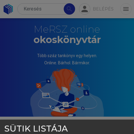
person
search
menu
BELÉPÉS
MeRSZ online
okoskönyvtár
Több száz tankönyv egy helyen.
Online. Bárhol. Bármikor.
SÜTIK LISTÁJA
VARIAN HAL R.