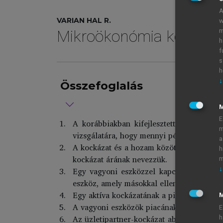
A
VARIAN HAL R.
w
m
Mikroökonómia középfo
h
f
s
h
↓
Összefoglalás
E
A korábbiakban kifejlesztett apparátusu
m
vizsgálatára, hogy mennyi pénzt fektessü
a
A kockázat és a hozam közötti helyettesít
h
kockázat árának nevezzük.
m
Egy vagyoni eszközzel kapcsolatos kock
↓
eszköz, amely másokkal ellentétes irányba
Egy aktíva kockázatának a piac mint egész
M
A vagyoni eszközök piacának alapvető egye
E
Az üzletipartner-kockázat abból ered, hog
h