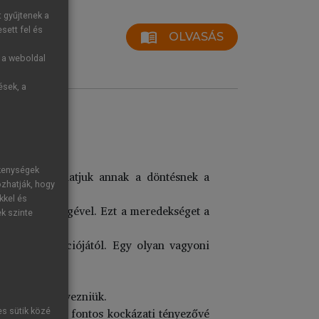
t gyűjtenek a
sett fel és
menu_book
OLVASÁS
g a weboldal
ések, a
ékenységek
 – felhasználhatjuk annak a döntésnek a
ozhatják, hogy
kkel és
nes meredekségével. Ezt a meredekséget a
ek szinte
aló korrelációjától. Egy olyan vagyoni
zük.
k meg kell egyezniük.
m fizet, és ez fontos kockázati tényezővé
es sütik közé