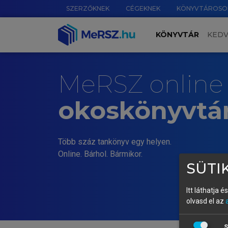
SZERZŐKNEK
CÉGEKNEK
KÖNYVTÁROSO
KÖNYVTÁR
KED
MeRSZ online
okoskönyvtá
Több száz tankönyv egy helyen.
Online. Bárhol. Bármikor.
SÜTIK
Itt láthatja 
olvasd el az
S