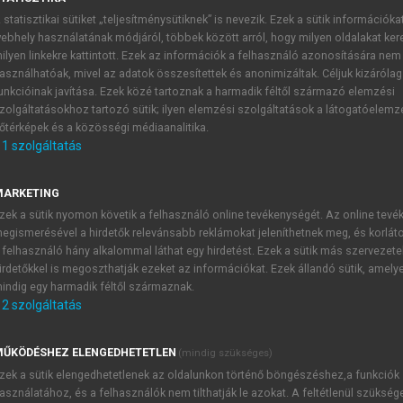
 statisztikai sütiket „teljesítménysütiknek” is nevezik. Ezek a sütik információka
ebhely használatának módjáról, többek között arról, hogy milyen oldalakat kere
ilyen linkekre kattintott. Ezek az információk a felhasználó azonosítására nem
kon
asználhatóak, mivel az adatok összesítettek és anonimizáltak. Céljuk kizáróla
unkcióinak javítása. Ezek közé tartoznak a harmadik féltől származó elemzési
zolgáltatásokhoz tartozó sütik; ilyen elemzési szolgáltatások a látogatóelemz
őtérképek és a közösségi médiaanalitika.
1
szolgáltatás
MARKETING
zek a sütik nyomon követik a felhasználó online tevékenységét. Az online tev
nkat – a költségvetési halmazt és a közömbösségi görbéket
egismerésével a hirdetők relevánsabb reklámokat jeleníthetnek meg, és korlát
nk kockázatos és kockázatmentes vagyoni eszközökbe.
 felhasználó hány alkalommal láthat egy hirdetést. Ezek a sütik más szervezete
ési határaránynak egyenlőnek kell lennie a költségvetési egye
irdetőkkel is megoszthatják ezeket az információkat. Ezek állandó sütik, amely
indig egy harmadik féltől származnak.
ázat nagysága nagymértékben függ más vagyoni eszközökkel v
2
szolgáltatás
 mozog, segít csökkenteni a portfóliónk teljes kockázatát.
 kockázatához viszonyított mértékét az aktíva bétájának nevez
ŰKÖDÉSHEZ ELENGEDHETETLEN
(mindig szükséges)
nsúlyi feltétele az, hogy a kockázattal kiigazított hozamokna
zek a sütik elengedhetetlenek az oldalunkon történő böngészéshez,a funkciók
y a tranzakció (pl. egy kölcsön) kedvezményezettje esetleg ne
asználatához, és a felhasználók nem tilthatják le azokat. A feltétlenül szükség