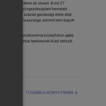
atát tartja kezében az olvasó. A mű 37
 a viselkedési közgazdaságtant bemutató
alamely, a 21. század gazdasági élete által
Varian szellemi frissessége semmit nem kopott
 és nekifog A mikroökonómia középfokon újabb
ebb mikroökonómiai tankönyvek közé tartozik.
chevron_right
TOVÁBB A KÖNYVTÁRBA