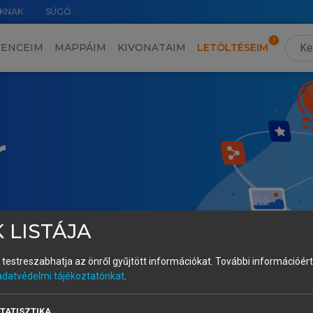
KNAK
SÚGÓ
VENCEIM
MAPPÁIM
KIVONATAIM
LETÖLTÉSEIM
r
 LISTÁJA
és testreszabhatja az önről gyűjtött információkat.
További információért 
adatvédelmi tájékoztatónkat
.
TATISZTIKA