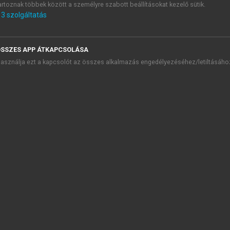
artoznak többek között a személyre szabott beállításokat kezelő sütik.
3
szolgáltatás
SSZES APP ÁTKAPCSOLÁSA
TARTALOMJEGYZÉK
asználja ezt a kapcsolót az összes alkalmazás engedélyezéséhez/letiltásáho
kroökonómia középfokon
presszum
fordítók előszava a negyedik magyar nyelvű kiadáshoz
 első magyar nyelvű kiadás előszava
őszó
 A piac
 A költségvetési korlát
 A preferenciák
 A hasznosság
 A választás
 A kereslet