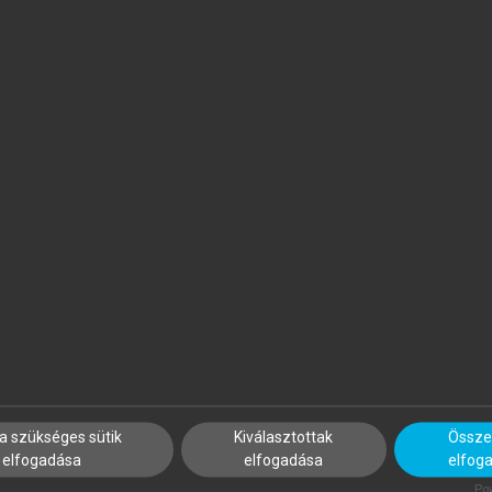
. Információtechnológia
. Közjavak
. Aszimmetrikus információ
tematikai függelék
laszok
APP ILONA (SZERK.)
PROJECT MANAGEMENT
INSTITUTE
zálloda- és
Projektmenedzsment útmut
endéglátásmenedzsment
a szükséges sütik
Kiválasztottak
Összes
elfogadása
elfogadása
elfog
Pow