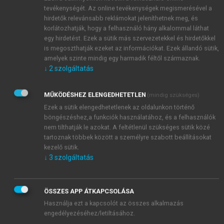
tevékenységét. Az online tevékenységek megismerésével a
hirdetők relevánsabb reklámokat jeleníthetnek meg, és
korlátozhatják, hogy a felhasználó hány alkalommal láthat
egy hirdetést. Ezek a sütik más szervezetekkel és hirdetőkkel
is megoszthatják ezeket az információkat. Ezek állandó sütik,
amelyek szinte mindig egy harmadik féltől származnak.
↓
2
szolgáltatás
MŰKÖDÉSHEZ ELENGEDHETETLEN
(mindig szükséges)
Ezek a sütik elengedhetetlenek az oldalunkon történő
böngészéshez,a funkciók használatához, és a felhasználók
nem tilthatják le azokat. A feltétlenül szükséges sütik közé
tartoznak többek között a személyre szabott beállításokat
kezelő sütik.
↓
3
szolgáltatás
ÖSSZES APP ÁTKAPCSOLÁSA
Használja ezt a kapcsolót az összes alkalmazás
engedélyezéséhez/letiltásához.