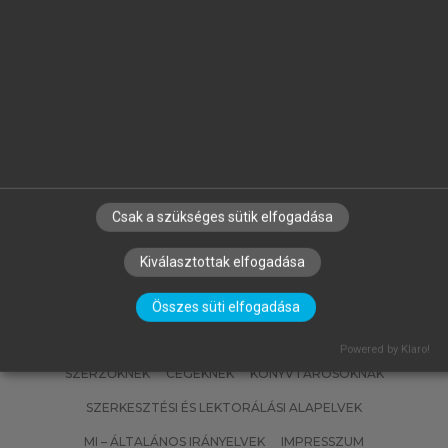
BOR
MATISCSÁKNÉ LIZÁK MARIANNA
(SZERK.)
Emberi erőforrás gazdálkodás
Csak a szükséges sütik elfogadása
Kiválasztottak elfogadása
Összes süti elfogadása
Powered by Klaro!
SZERZŐKNEK
CÉGEKNEK
KÖNYVTÁROSOKNAK
SZERKESZTÉSI ÉS LEKTORÁLÁSI ALAPELVEK
MI – ÁLTALÁNOS IRÁNYELVEK
IMPRESSZUM