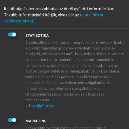
Mikroökonómia középfokon
Itt láthatja és testreszabhatja az önről gyűjtött információkat.
További információért kérjük, olvasd el az
adatvédelmi
tájékoztatónkat
.
menu_book
OLVASÁS
STATISZTIKA
A statisztikai sütiket „teljesítménysütiknek” is nevezik. Ezek a
sütik információkat gyűjtenek a webhely használatának
módjáról, többek között arról, hogy milyen oldalakat keresett
A rugalmasság és a
fel és milyen linkekre kattintott. Ezek az információk a
határbevétel
felhasználó azonosítására nem használhatóak, mivel az
adatok összesítettek és anonimizáltak. Céljuk kizárólag a
A 15.7. alfejezetben megvizsgáltuk, hogyan változik
weboldal funkcióinak javítása. Ezek közé tartoznak a
harmadik féltől származó elemzési szolgáltatásokhoz
az árbevétel, amikor egy jószág ára változik. Gyakran
tartozó sütik; ilyen elemzési szolgáltatások a
azonban érdekes lehet megfigyelni azt is, miképpen
látogatóelemzések, a hőtérképek és a közösségi
változik az árbevétel, amikor egy jószág mennyisége
médiaanalitika.
változik. Ez különösen a vállalatok termelési
↓
1
szolgáltatás
döntéseinek elemzésekor lesz hasznos.
MARKETING
Ezek a sütik nyomon követik a felhasználó online