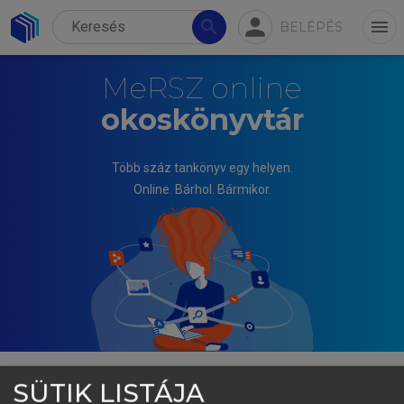
person
search
menu
BELÉPÉS
MeRSZ online
okoskönyvtár
Több száz tankönyv egy helyen.
Online. Bárhol. Bármikor.
SÜTIK LISTÁJA
VARIAN HAL R.