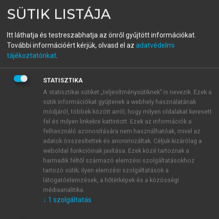
Logisztikai döntések
SÜTIK LISTÁJA
Fókuszban a disztribúció
Itt láthatja és testreszabhatja az önről gyűjtött információkat.
További információért kérjük, olvasd el az
adatvédelmi
tájékoztatónkat
.
menu_book
OLVASÁS
STATISZTIKA
A statisztikai sütiket „teljesítménysütiknek” is nevezik. Ezek a
sütik információkat gyűjtenek a webhely használatának
Feldolgozást segítő kérdések
módjáról, többek között arról, hogy milyen oldalakat keresett
fel és milyen linkekre kattintott. Ezek az információk a
Milyen kiváltó okai lehetnek az
felhasználó azonosítására nem használhatóak, mivel az
ostorcsapáshatásnak?
adatok összesítettek és anonimizáltak. Céljuk kizárólag a
Ismertesse a közös tervezés és előrejelzés
weboldal funkcióinak javítása. Ezek közé tartoznak a
harmadik féltől származó elemzési szolgáltatásokhoz
szerepét az ostorcsapáshatás csökkentésében!
tartozó sütik; ilyen elemzési szolgáltatások a
Miben különbözik a beszállítók által vezérelt
látogatóelemzések, a hőtérképek és a közösségi
készletek (VMI) elve a konszignációs
médiaanalitika.
raktározástól?
↓
1
szolgáltatás
Hogyan foglalná össze a VMI előnyeit?