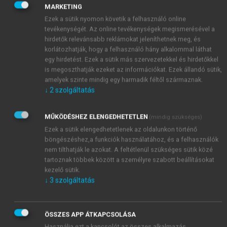
Hogyan épül fel az Efficient Customer Response
MARKETING
(ECR) módszere?
Ezek a sütik nyomon követik a felhasználó online
Mi a szerepe a disztribúciós láncban az ECR-
tevékenységét. Az online tevékenységek megismerésével a
nek?
hirdetők relevánsabb reklámokat jeleníthetnek meg, és
korlátozhatják, hogy a felhasználó hány alkalommal láthat
egy hirdetést. Ezek a sütik más szervezetekkel és hirdetőkkel
is megoszthatják ezeket az információkat. Ezek állandó sütik,
amelyek szinte mindig egy harmadik féltől származnak.
↓
2
szolgáltatás
MŰKÖDÉSHEZ ELENGEDHETETLEN
(mindig szükséges)
Ezek a sütik elengedhetetlenek az oldalunkon történő
böngészéshez,a funkciók használatához, és a felhasználók
nem tilthatják le azokat. A feltétlenül szükséges sütik közé
tartoznak többek között a személyre szabott beállításokat
kezelő sütik.
↓
3
szolgáltatás
ÖSSZES APP ÁTKAPCSOLÁSA
Használja ezt a kapcsolót az összes alkalmazás