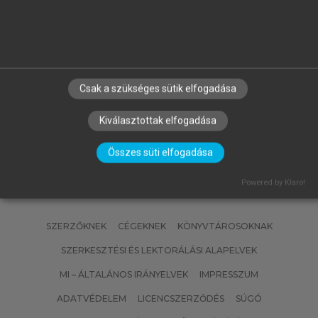
GELEI ANDREA, MANDJÁK TIBOR
(SZERK.)
Dzsungel vagy esőerdő?
Csak a szükséges sütik elfogadása
Kiválasztottak elfogadása
Összes süti elfogadása
Powered by Klaro!
SZERZŐKNEK
CÉGEKNEK
KÖNYVTÁROSOKNAK
SZERKESZTÉSI ÉS LEKTORÁLÁSI ALAPELVEK
MI – ÁLTALÁNOS IRÁNYELVEK
IMPRESSZUM
ADATVÉDELEM
LICENCSZERZŐDÉS
SÚGÓ