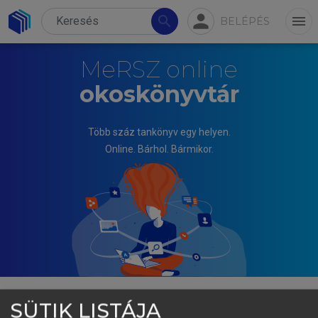
person
search
menu
BELÉPÉS
MeRSZ online
okoskönyvtár
Több száz tankönyv egy helyen.
Online. Bárhol. Bármikor.
SÜTIK LISTÁJA
GALBÁCS PÉTER