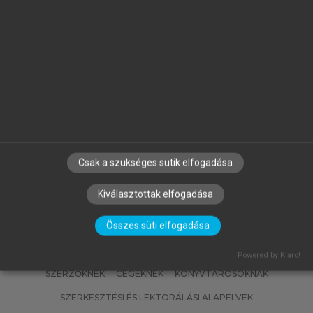
MATISCSÁKNÉ LIZÁK MARIANNA
(SZERK.)
Emberi erőforrás gazdálkodás
Csak a szükséges sütik elfogadása
Kiválasztottak elfogadása
Összes süti elfogadása
Powered by Klaro!
SZERZŐKNEK
CÉGEKNEK
KÖNYVTÁROSOKNAK
SZERKESZTÉSI ÉS LEKTORÁLÁSI ALAPELVEK