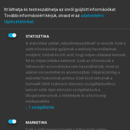
Aktív szabályozás vagy
Itt láthatja és testreszabhatja az önről gyűjtött információkat.
További információért kérjük, olvasd el az
adatvédelmi
gazdaságpolitikai nihilizmus?
tájékoztatónkat
.
Az újklasszikus makroökonómia gazdaságelmélete - egy
kritikai elemzés
STATISZTIKA
A statisztikai sütiket „teljesítménysütiknek” is nevezik. Ezek a
sütik információkat gyűjtenek a webhely használatának
menu_book
OLVASÁS
módjáról, többek között arról, hogy milyen oldalakat keresett
fel és milyen linkekre kattintott. Ezek az információk a
felhasználó azonosítására nem használhatóak, mivel az
adatok összesítettek és anonimizáltak. Céljuk kizárólag a
weboldal funkcióinak javítása. Ezek közé tartoznak a
3. Az újklasszikus
harmadik féltől származó elemzési szolgáltatásokhoz
tartozó sütik; ilyen elemzési szolgáltatások a
makroökonómia implicit
látogatóelemzések, a hőtérképek és a közösségi
médiaanalitika.
logikai rendje
↓
1
szolgáltatás
most ilyen korszak van, ez már a harctér,
MARKETING
nincs nyegle smúzolás, nincs antik arcél
Ezek a sütik nyomon követik a felhasználó online