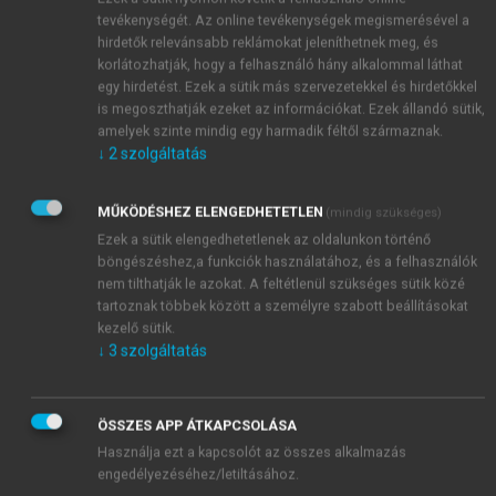
tevékenységét. Az online tevékenységek megismerésével a
(Falcsik Mari:
 Keresetlenül
)
hirdetők relevánsabb reklámokat jeleníthetnek meg, és
korlátozhatják, hogy a felhasználó hány alkalommal láthat
egy hirdetést. Ezek a sütik más szervezetekkel és hirdetőkkel
is megoszthatják ezeket az információkat. Ezek állandó sütik,
amelyek szinte mindig egy harmadik féltől származnak.
↓
2
szolgáltatás
MŰKÖDÉSHEZ ELENGEDHETETLEN
(mindig szükséges)
Ezek a sütik elengedhetetlenek az oldalunkon történő
böngészéshez,a funkciók használatához, és a felhasználók
nem tilthatják le azokat. A feltétlenül szükséges sütik közé
tartoznak többek között a személyre szabott beállításokat
kezelő sütik.
↓
3
szolgáltatás
ÖSSZES APP ÁTKAPCSOLÁSA
Használja ezt a kapcsolót az összes alkalmazás
engedélyezéséhez/letiltásához.