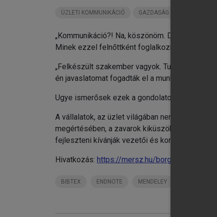
ÜZLETI KOMMUNIKÁCIÓ
GAZDASÁG
„Kommunikáció?! Na, köszönöm. Divattéma. Blöff.
Minek ezzel felnőttként foglalkozni?”
„Felkészült szakember vagyok. Tudom, mit akaro
én javaslatomat fogadták el a munkatársaim? Eze
Ugye ismerősek ezek a gondolatok?
A vállalatok, az üzlet világában nem könnyű e
megértésében, a zavarok kiküszöbölésében ad s
fejleszteni kívánják vezetői és kommunikációs
Hivatkozás:
https://mersz.hu/borgulya-somogyv
BIBTEX
ENDNOTE
MENDELEY
ZOTERO