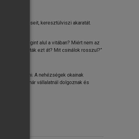
ifejezi érzéseit, keresztülviszi akaratát.
radtam ma megint alul a vitában? Miért nem az
Miért nem látták ezt át? Mit csinálok rosszul?”
an kommunikálni. A nehézségek okainak
ülnek vagy már vállalatnál dolgoznak és