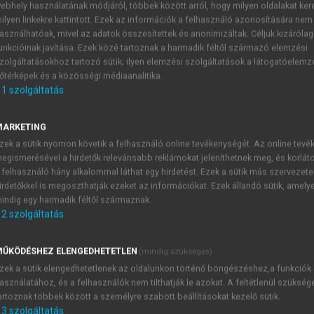
ebhely használatának módjáról, többek között arról, hogy milyen oldalakat kere
ilyen linkekre kattintott. Ezek az információk a felhasználó azonosítására nem
, SOMOGYVÁRI MÁRTA
asználhatóak, mivel az adatok összesítettek és anonimizáltak. Céljuk kizáróla
világban
unkcióinak javítása. Ezek közé tartoznak a harmadik féltől származó elemzési
zolgáltatásokhoz tartozó sütik; ilyen elemzési szolgáltatások a látogatóelemz
őtérképek és a közösségi médiaanalitika.
1
szolgáltatás
A vállalati és az üzleti kommunikáció
MARKETING
zek a sütik nyomon követik a felhasználó online tevékenységét. Az online tev
ötődik. Ezért ebben a fejezetben a vállalatok szemszögéből fogla
egismerésével a hirdetők relevánsabb reklámokat jeleníthetnek meg, és korlát
ismérveivel, a formális és informális csatornákkal, a felfelé és lef
 felhasználó hány alkalommal láthat egy hirdetést. Ezek a sütik más szervezete
lalat struktúrája és a kommunikáció összefüggéseivel. A kifelé ir
irdetőkkel is megoszthatják ezeket az információkat. Ezek állandó sütik, amely
nyezetbe történő beágyazódását. Röviden áttekintjük, mely tényezők 
indig egy harmadik féltől származnak.
2
szolgáltatás
ŰKÖDÉSHEZ ELENGEDHETETLEN
(mindig szükséges)
TARTALOMJEGYZÉK
zek a sütik elengedhetetlenek az oldalunkon történő böngészéshez,a funkciók
asználatához, és a felhasználók nem tilthatják le azokat. A feltétlenül szükség
artoznak többek között a személyre szabott beállításokat kezelő sütik.
mmunikáció az üzleti világban
3
szolgáltatás