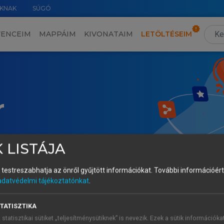
KNAK
SÚGÓ
VENCEIM
MAPPÁIM
KIVONATAIM
LETÖLTÉSEIM
r
 LISTÁJA
és testreszabhatja az önről gyűjtött információkat.
További információért 
adatvédelmi tájékoztatónkat
.
TATISZTIKA
 statisztikai sütiket „teljesítménysütiknek” is nevezik. Ezek a sütik információka