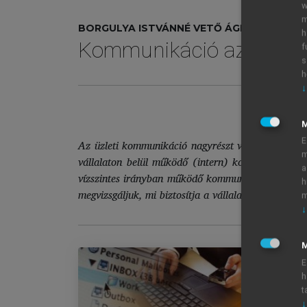
w
m
BORGULYA ISTVÁNNÉ VETŐ ÁGNES ÁGOTA
h
Kommunikáció az üzleti 
f
s
h
↓
E
Az üzleti kommunikáció nagyrészt vállalatokhoz k
m
vállalaton belül működő (intern) kommunikáció fő 
a
vízszintes irányban működő kommunikációval, a vál
h
megvizsgáljuk, mi biztosítja a vállalatoknak a kör
m
↓
M
E
h
t
Ko
↓