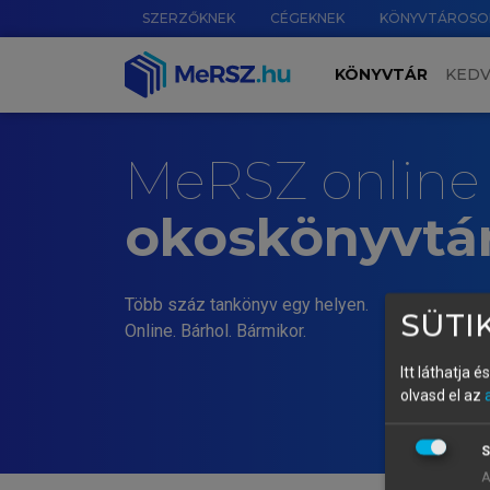
SZERZŐKNEK
CÉGEKNEK
KÖNYVTÁROSO
KÖNYVTÁR
KED
MeRSZ online
okoskönyvtá
Több száz tankönyv egy helyen.
SÜTIK
Online. Bárhol. Bármikor.
Itt láthatja 
olvasd el az
S
A