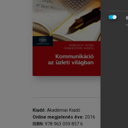
Im
A 
El
Ö
chevron_right
1.
H
chevron_right
chevron_right
chevron_right
chevron_right
chevron_right
chevron_right
chevron_right
2.
chevron_right
Fü
Kiadó:
Akadémiai Kiadó
Online megjelenés éve:
2016
ISBN:
978 963 059 857 6