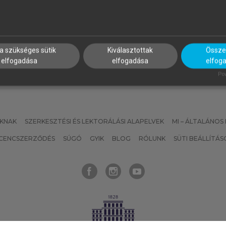
INSTITUTE
zálloda- és
Projektmenedzsment útmut
endéglátásmenedzsment
a szükséges sütik
Kiválasztottak
Összes
elfogadása
elfogadása
elfog
Pow
KNAK
SZERKESZTÉSI ÉS LEKTORÁLÁSI ALAPELVEK
MI – ÁLTALÁNOS
ICENCSZERZŐDÉS
SÚGÓ
GYIK
BLOG
RÓLUNK
SÜTI BEÁLLÍTÁS