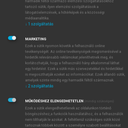
függvényében. A
kereslet változásánál
azonban a
harmadik féltől származó elemzési szolgáltatásokhoz
tartozó sütik; ilyen elemzési szolgáltatások a
keresleti függvény eltolódásáról
van szó, amely
látogatóelemzések, a hőtérképek és a közösségi
más tényezők eredőjeként következik be, nem pedig a
médiaanalitika.
saját ár és/vagy mennyiség változására történő
↓
1
szolgáltatás
reakció (
Schrimper, 2001
). A két eset közötti
különbséget könnyebben megjegyezhetjük, ha
MARKETING
figyelembe vesszük az alábbi egyszerű
Ezek a sütik nyomon követik a felhasználó online
hüvelykujjszabályt. Ha a változás a keresleti
tevékenységét. Az online tevékenységek megismerésével a
függvény ábrájának valamelyik tengelyéhez
hirdetők relevánsabb reklámokat jeleníthetnek meg, és
kapcsolódó változó eredménye, akkor a kereslet
korlátozhatják, hogy a felhasználó hány alkalommal láthat
egy hirdetést. Ezek a sütik más szervezetekkel és hirdetőkkel
mennyiségének változásáról van szó. Ha az a változó
is megoszthatják ezeket az információkat. Ezek állandó sütik,
nem látható a tengelyen, amelyik a változást okozza,
amelyek szinte mindig egy harmadik féltől származnak.
akkor a kereslet változásáról beszélhetünk.
↓
2
szolgáltatás
MŰKÖDÉSHEZ ELENGEDHETETLEN
(mindig szükséges)
Ezek a sütik elengedhetetlenek az oldalunkon történő
böngészéshez,a funkciók használatához, és a felhasználók
nem tilthatják le azokat. A feltétlenül szükséges sütik közé
tartoznak többek között a személyre szabott beállításokat