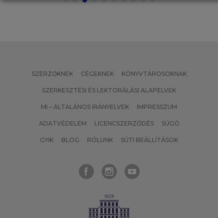
SZERZŐKNEK
CÉGEKNEK
KÖNYVTÁROSOKNAK
SZERKESZTÉSI ÉS LEKTORÁLÁSI ALAPELVEK
MI – ÁLTALÁNOS IRÁNYELVEK
IMPRESSZUM
ADATVÉDELEM
LICENCSZERZŐDÉS
SÚGÓ
GYIK
BLOG
RÓLUNK
SÜTI BEÁLLÍTÁSOK