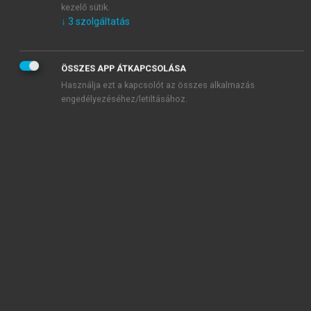
kezelő sütik.
↓
3
szolgáltatás
ÖSSZES APP ÁTKAPCSOLÁSA
Használja ezt a kapcsolót az összes alkalmazás
engedélyezéséhez/letiltásához.
TARTALOMJEGYZÉK
AGRÁRGAZDASÁGTAN I. Mezőgazdasági árak és