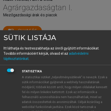
Agrárgazdaságtan I.
Mezőgazdasági árak és piacok
menu_book
OLVASÁS
SÜTIK LISTÁJA
Itt láthatja és testreszabhatja az önről gyűjtött információkat.
További információért kérjük, olvasd el az
adatvédelmi
Változások a keresletben
tájékoztatónkat
.
A hallgatók (és a gyakorlott szakemberek) egy fontos
különbséget gyakran nem vesznek figyelembe a
STATISZTIKA
kereslet változásának elemzésekor: nevezetesen a
A statisztikai sütiket „teljesítménysütiknek” is nevezik. Ezek a
keresletben, illetve a kereslet mennyiségében
sütik információkat gyűjtenek a webhely használatának
módjáról, többek között arról, hogy milyen oldalakat keresett
megfigyelhető változások közötti különbséget. Az
fel és milyen linkekre kattintott. Ezek az információk a
utóbbi, a
kereslet mennyiségében történő
felhasználó azonosítására nem használhatóak, mivel az
változások
esetében a
keresleti görbén történő
adatok összesítettek és anonimizáltak. Céljuk kizárólag a
elmozdulásokról
beszélünk az árváltozások
weboldal funkcióinak javítása. Ezek közé tartoznak a