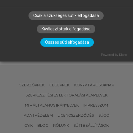
GELEI ANDREA, MANDJÁK TIBOR
Csak a szükséges sütik elfogadása
(SZERK.)
Dzsungel vagy esőerdő?
Kiválasztottak elfogadása
Összes süti elfogadása
Powered by Klaro!
SZERZŐKNEK
CÉGEKNEK
KÖNYVTÁROSOKNAK
SZERKESZTÉSI ÉS LEKTORÁLÁSI ALAPELVEK
MI – ÁLTALÁNOS IRÁNYELVEK
IMPRESSZUM
ADATVÉDELEM
LICENCSZERZŐDÉS
SÚGÓ
GYIK
BLOG
RÓLUNK
SÜTI BEÁLLÍTÁSOK