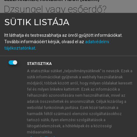
Dzsungel vagy esőerdő?
Az üzleti kapcsolatok hálózata
SÜTIK LISTÁJA
Itt láthatja és testreszabhatja az önről gyűjtött információkat.
menu_book
OLVASÁS
További információért kérjük, olvasd el az
adatvédelmi
tájékoztatónkat
.
STATISZTIKA
Interakció, szereplők és idő
A statisztikai sütiket „teljesítménysütiknek” is nevezik. Ezek a
sütik információkat gyűjtenek a webhely használatának
A szereplők, mint azt már többször hangsúlyoztuk,
módjáról, többek között arról, hogy milyen oldalakat keresett
interaktív környezetben léteznek. A vállalatok
fel és milyen linkekre kattintott. Ezek az információk a
folyamatosan változnak mind az általuk végzett
felhasználó azonosítására nem használhatóak, mivel az
tevékenységek, mind az általuk kontrollált
adatok összesítettek és anonimizáltak. Céljuk kizárólag a
weboldal funkcióinak javítása. Ezek közé tartoznak a
erőforrások tekintetében. Ezt a változást az
harmadik féltől származó elemzési szolgáltatásokhoz
együttműködő felek hasonló változásai kísérik. Az
tartozó sütik; ilyen elemzési szolgáltatások a
egyes szereplők fejlődése nem önálló, másoktól
látogatóelemzések, a hőtérképek és a közösségi
függetleníthető folyamat, az mindig a másokkal
médiaanalitika.