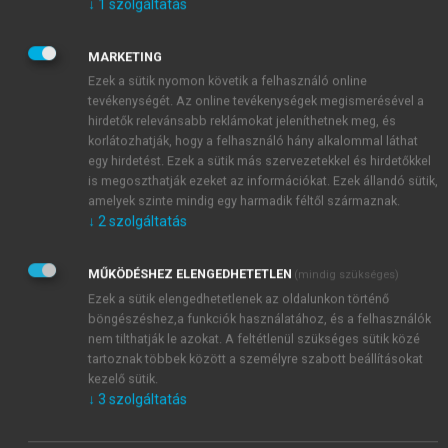
fenntartott interakciók között megy végbe. A
↓
1
szolgáltatás
szereplők mindig
közösen fejlődnek
. A közös fejlődés
azt jelenti, hogy amennyiben egy szereplő szeretne
MARKETING
megküzdeni a problémáival, illetve ki kívánja
Ezek a sütik nyomon követik a felhasználó online
használni a lehetőségeit, akkor meg kell küzdenie
tevékenységét. Az online tevékenységek megismerésével a
hirdetők relevánsabb reklámokat jeleníthetnek meg, és
partnerei kihívásaival is. A közös fejlődés azonban
korlátozhatják, hogy a felhasználó hány alkalommal láthat
nem jelenti azt, hogy bármely két vállalat fejlődése
egy hirdetést. Ezek a sütik más szervezetekkel és hirdetőkkel
szükségképpen elvezet ahhoz, hogy a partnerek
is megoszthatják ezeket az információkat. Ezek állandó sütik,
közelebb kerüljenek egymáshoz; nem jelenti azt,
amelyek szinte mindig egy harmadik féltől származnak.
hogy a kapcsolatok szükségszerűen determinálnák a
↓
2
szolgáltatás
felek vagy a kapcsolat életpályáját, s ezzel állandóan
erősítenék a kölcsönösséget. Épp ellenkezőleg! A
MŰKÖDÉSHEZ ELENGEDHETETLEN
(mindig szükséges)
közös fejlődés többirányú folyamatként értelmezhető,
Ezek a sütik elengedhetetlenek az oldalunkon történő
mely párhuzamosan két vagy több partner között
böngészéshez,a funkciók használatához, és a felhasználók
megy végbe, s melynek során az egyes szereplők
nem tilthatják le azokat. A feltétlenül szükséges sütik közé
tartoznak többek között a személyre szabott beállításokat
saját problémáikat, erőforrásaikat és
kezelő sütik.
tevékenységeiket kapcsolják össze egymással.
↓
3
szolgáltatás
Ekképpen a közös fejlődés ténylegesen sokszor nem
az egymáshoz való közeledéssel, hanem épp