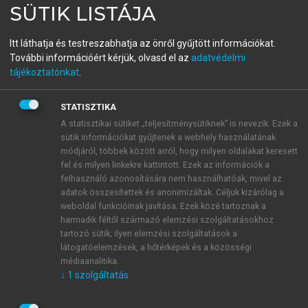
SÜTIK LISTÁJA
Dzsungel vagy esőerdő?
Az üzleti kapcsolatok hálózata
Itt láthatja és testreszabhatja az önről gyűjtött információkat.
További információért kérjük, olvasd el az
adatvédelmi
tájékoztatónkat
.
menu_book
OLVASÁS
STATISZTIKA
A statisztikai sütiket „teljesítménysütiknek” is nevezik. Ezek a
sütik információkat gyűjtenek a webhely használatának
A szolgáltatásmarketingre
módjáról, többek között arról, hogy milyen oldalakat keresett
fel és milyen linkekre kattintott. Ezek az információk a
vonatkozó tanulságok
felhasználó azonosítására nem használhatóak, mivel az
adatok összesítettek és anonimizáltak. Céljuk kizárólag a
Az előző pontban tárgyaltak is azt illusztrálják, hogy
weboldal funkcióinak javítása. Ezek közé tartoznak a
Fordék modellje új lehetőségeket nyit meg a
harmadik féltől származó elemzési szolgáltatásokhoz
szolgáltatásmarketing és mindenekelőtt a
tartozó sütik; ilyen elemzési szolgáltatások a
látogatóelemzések, a hőtérképek és a közösségi
professzionális szolgáltatások marketingjét kutatók
médiaanalitika.
és művelők előtt. És már régóta tudjuk, hogy a
↓
1
szolgáltatás
professzionális szolgáltatások túlnyomórészt
projekttípusú ügyletek.