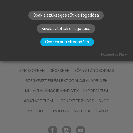
(SZERK.)
Dzsungel vagy esőerdő?
Csak a szükséges sütik elfogadása
Kiválasztottak elfogadása
Összes süti elfogadása
Powered by Klaro!
SZERZŐKNEK
CÉGEKNEK
KÖNYVTÁROSOKNAK
SZERKESZTÉSI ÉS LEKTORÁLÁSI ALAPELVEK
MI – ÁLTALÁNOS IRÁNYELVEK
IMPRESSZUM
ADATVÉDELEM
LICENCSZERZŐDÉS
SÚGÓ
GYIK
BLOG
RÓLUNK
SÜTI BEÁLLÍTÁSOK