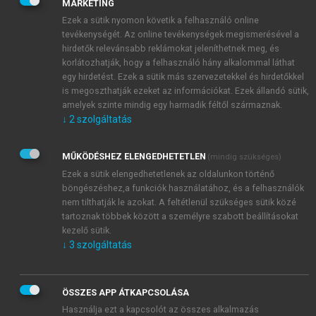
MARKETING
Ezek a sütik nyomon követik a felhasználó online
tevékenységét. Az online tevékenységek megismerésével a
hirdetők relevánsabb reklámokat jeleníthetnek meg, és
korlátozhatják, hogy a felhasználó hány alkalommal láthat
egy hirdetést. Ezek a sütik más szervezetekkel és hirdetőkkel
is megoszthatják ezeket az információkat. Ezek állandó sütik,
amelyek szinte mindig egy harmadik féltől származnak.
↓
2
szolgáltatás
MŰKÖDÉSHEZ ELENGEDHETETLEN
(mindig szükséges)
Ezek a sütik elengedhetetlenek az oldalunkon történő
böngészéshez,a funkciók használatához, és a felhasználók
nem tilthatják le azokat. A feltétlenül szükséges sütik közé
tartoznak többek között a személyre szabott beállításokat
kezelő sütik.
↓
3
szolgáltatás
ÖSSZES APP ÁTKAPCSOLÁSA
Használja ezt a kapcsolót az összes alkalmazás