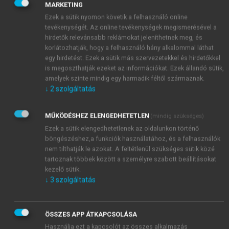
beszerzői oldalon pedig ellátásilánc-modellekről és
MARKETING
beszállítói hálózatokról beszélnek.
Ezek a sütik nyomon követik a felhasználó online
tevékenységét. Az online tevékenységek megismerésével a
hirdetők relevánsabb reklámokat jeleníthetnek meg, és
korlátozhatják, hogy a felhasználó hány alkalommal láthat
egy hirdetést. Ezek a sütik más szervezetekkel és hirdetőkkel
is megoszthatják ezeket az információkat. Ezek állandó sütik,
amelyek szinte mindig egy harmadik féltől származnak.
↓
2
szolgáltatás
MŰKÖDÉSHEZ ELENGEDHETETLEN
(mindig szükséges)
Ezek a sütik elengedhetetlenek az oldalunkon történő
böngészéshez,a funkciók használatához, és a felhasználók
nem tilthatják le azokat. A feltétlenül szükséges sütik közé
tartoznak többek között a személyre szabott beállításokat
kezelő sütik.
↓
3
szolgáltatás
ÖSSZES APP ÁTKAPCSOLÁSA
Használja ezt a kapcsolót az összes alkalmazás