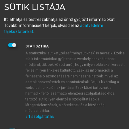
SÜTIK LISTÁJA
Dzsungel vagy esőerdő?
Az üzleti kapcsolatok hálózata
Itt láthatja és testreszabhatja az önről gyűjtött információkat.
További információért kérjük, olvasd el az
adatvédelmi
tájékoztatónkat
.
menu_book
OLVASÁS
STATISZTIKA
A statisztikai sütiket „teljesítménysütiknek” is nevezik. Ezek a
sütik információkat gyűjtenek a webhely használatának
Bevezetés
módjáról, többek között arról, hogy milyen oldalakat keresett
fel és milyen linkekre kattintott. Ezek az információk a
Az üzleti kapcsolat és a hálózat kifejezések az elmúlt
felhasználó azonosítására nem használhatóak, mivel az
időszakban egyre nagyobb figyelmet kapnak mind a
adatok összesítettek és anonimizáltak. Céljuk kizárólag a
weboldal funkcióinak javítása. Ezek közé tartoznak a
tudományos, mind a gyakorlati szakemberek
harmadik féltől származó elemzési szolgáltatásokhoz
körében. A stratégiai menedzsment képviselőit
tartozó sütik; ilyen elemzési szolgáltatások a
manapság a vegyesvállalatok, a stratégiai
látogatóelemzések, a hőtérképek és a közösségi
szövetségek és a stratégiai hálózatok problémái
médiaanalitika.
foglalkoztatják. A kapcsolatmarketing a
↓
1
szolgáltatás
marketingszakemberek divatos kifejezésévé vált,