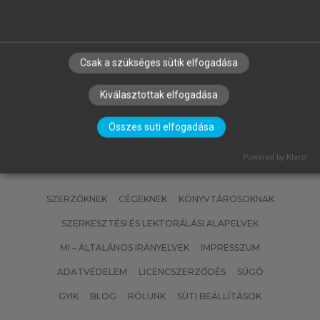
GELEI ANDREA, MANDJÁK TIBOR
(SZERK.)
Dzsungel vagy esőerdő?
Csak a szükséges sütik elfogadása
Kiválasztottak elfogadása
Összes süti elfogadása
Powered by Klaro!
SZERZŐKNEK
CÉGEKNEK
KÖNYVTÁROSOKNAK
SZERKESZTÉSI ÉS LEKTORÁLÁSI ALAPELVEK
MI – ÁLTALÁNOS IRÁNYELVEK
IMPRESSZUM
ADATVÉDELEM
LICENCSZERZŐDÉS
SÚGÓ
GYIK
BLOG
RÓLUNK
SÜTI BEÁLLÍTÁSOK