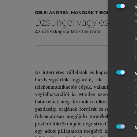
S
GELEI ANDREA, MANDJÁK TIBOR (SZERK.)
A
Dzsungel vagy esőerdő
w
m
Az üzleti kapcsolatok hálózata
h
f
s
h
↓
A há
Az internetes vállalatok és kapcsolati hálóju
hardvergyártók egyaránt, de a hálózat ré
E
telekommunikációs cégek, valamint az e-keresk
m
végfelhasználói is. Minden szereplő rendelke
a
h
határoznak meg. Korunk rendkívül gyorsan vált
m
gazdasági erejének forrását és növekedésük al
↓
folyamatosan megújuló termékeket és szolgál
pozíció tükrözi a jelenlegi struktúrába történő
M
egy adott pillanatban meglévő kapcsolatai ko
E