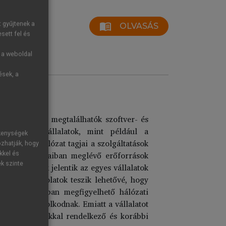
t gyűjtenek a
menu_book
OLVASÁS
sett fel és
g a weboldal
ések, a
ése
lalatok között megtalálhatók szoftver- és
biztosító vállalatok, mint például a
ékenységek
etesen a hálózat tagjai a szolgáltatások
ozhatják, hogy
szt a kapcsolataiban meglévő erőforrások
kkel és
ek szinte
 erőforrások jelentik az egyes vállalatok
közötti kapcsolatok teszik lehetővé, hogy
ott pillanatban megfigyelhető hálózati
intettek gondolkodnak. Emiatt a vállalatot
érő erőforrásokkal rendelkező és korábbi