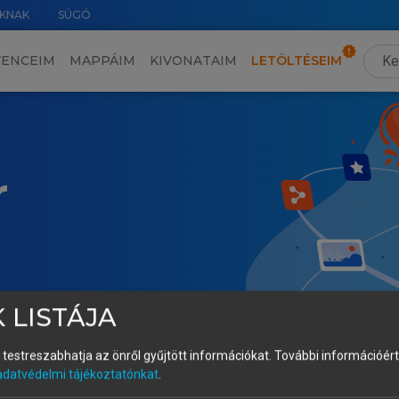
KNAK
SÚGÓ
VENCEIM
MAPPÁIM
KIVONATAIM
LETÖLTÉSEIM
r
 LISTÁJA
és testreszabhatja az önről gyűjtött információkat.
További információért 
adatvédelmi tájékoztatónkat
.