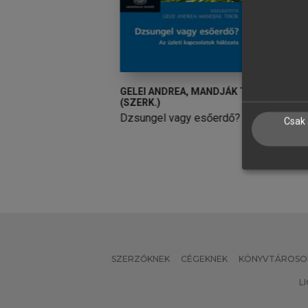
EA, MANDJÁK TIBOR
GELEI ANDREA, MANDJÁK TIBOR
M
(SZERK.)
(
gy esőerdő?
Dzsungel vagy esőerdő?
E
Csak 
SZERZŐKNEK
CÉGEKNEK
KÖNYVTÁROSO
L