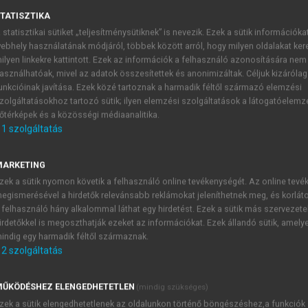
TATISZTIKA
 statisztikai sütiket „teljesítménysütiknek” is nevezik. Ezek a sütik információka
?
ebhely használatának módjáról, többek között arról, hogy milyen oldalakat kere
ilyen linkekre kattintott. Ezek az információk a felhasználó azonosítására nem
asználhatóak, mivel az adatok összesítettek és anonimizáltak. Céljuk kizáróla
unkcióinak javítása. Ezek közé tartoznak a harmadik féltől származó elemzési
zolgáltatásokhoz tartozó sütik; ilyen elemzési szolgáltatások a látogatóelemz
őtérképek és a közösségi médiaanalitika.
1
szolgáltatás
lózat első paradoxonának szemléltet
k alkalmas a hálózat első paradoxonának illusztrálására. E vál
MARKETING
szei a különböző internetszolgáltatók és a hozzáférést 
zek a sütik nyomon követik a felhasználó online tevékenységét. Az online tev
edelmi vállalatok is, mint például az Amazon.com stb. Termész
egismerésével a hirdetők relevánsabb reklámokat jeleníthetnek meg, és korlát
zik saját hálózati pozícióval, melyet egyrészt saját, másré
 felhasználó hány alkalommal láthat egy hirdetést. Ezek a sütik más szervezete
irdetőkkel is megoszthatják ezeket az információkat. Ezek állandó sütik, amely
ozó környezetében ezek a technológiai, gazdasági és szociális
indig egy harmadik féltől származnak.
apját. A hardver- és szoftvergyártók, illetve a szolgáltatók 
2
szolgáltatás
tatásokat kínáljanak a végfelhasználók számára. Minden, ad
 befektetéseket és azt a módot is, ahogyan arról jelenleg az ér
ŰKÖDÉSHEZ ELENGEDHETETLEN
(mindig szükséges)
rlátozhatják is abban, hogy megfelelően reagáljon az új, elt
zek a sütik elengedhetetlenek az oldalunkon történő böngészéshez,a funkciók