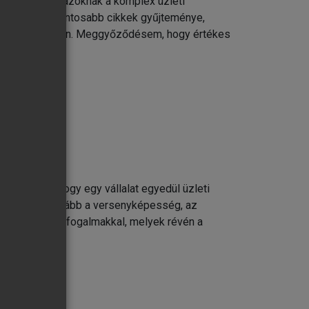
ágóan fontos azoknak a komplex üzleti
vonatkozó legfontosabb cikkek gyűjteménye,
yes cselekvésben. Meggyőződésem, hogy értékes
k. Vallják, hogy egy vállalat egyedül üzleti
gunkban mindinkább a versenyképesség, az
, illetve azon fogalmakkal, melyek révén a