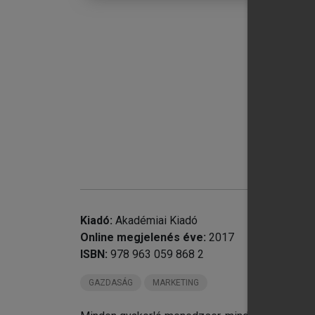
chevron_right
VI
chevron_right
VI
chevron_right
VI
Kiadó:
Akadémiai Kiadó
Online megjelenés éve:
2017
ISBN:
978 963 059 868 2
GAZDASÁG
MARKETING