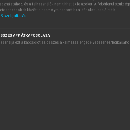
re és felülmúlja őket a versenyben.
asználatához, és a felhasználók nem tilthatják le azokat. A feltétlenül szükség
artoznak többek között a személyre szabott beállításokat kezelő sütik.
3
szolgáltatás
TARTALOMJEGYZÉK
SSZES APP ÁTKAPCSOLÁSA
asználja ezt a kapcsolót az összes alkalmazás engedélyezéséhez/letiltásáho
SUNGEL VAGY ESŐERDŐ? Az üzleti kapcsolatok hálójában
presszum
 Előszó
. Bevezetés
I. Egy más megközelítés. Elméleti és szemléleti alapok
. Üzleti kapcsolatok
 Üzleti hálózatok
A vállalatok nem magányos szigetek: Az üzleti stratégia hálóza
Hogyan kellene együttműködniük az üzleti hálózatok szereplő
Összefoglalás
1. Bevezetés
chevron_right
2. Mi a hálózat?