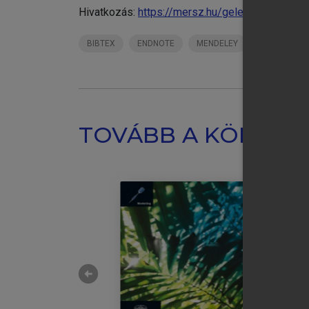
Hivatkozás:
https://mersz.hu/gelei-mandjak-d
BIBTEX
ENDNOTE
MENDELEY
ZOTERO
TOVÁBB A KÖNYVT
arrow_circle_left