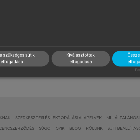
ATISCSÁKNÉ LIZÁK MARIANNA
PAPP ILONA (SZERK.)
SZERK.)
Szálloda- és
mberi erőforrás gazdálkodás
vendéglátásmenedzsment
a szükséges sütik
Kiválasztottak
Összes
elfogadása
elfogadása
elfog
Pow
KNAK
SZERKESZTÉSI ÉS LEKTORÁLÁSI ALAPELVEK
MI – ÁLTALÁNOS
ICENCSZERZŐDÉS
SÚGÓ
GYIK
BLOG
RÓLUNK
SÜTI BEÁLLÍTÁS