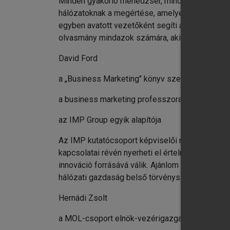
Minden gyakorló menedzser, minden az üzleti t
hálózatoknak a megértése, amelyekben a vállala
egyben avatott vezetőként segíti az olvasót 
olvasmány mindazok számára, akik érdeklődnek a
David Ford
a „Business Marketing" könyv szerkesztője és 
a business marketing professzora
az IMP Group egyik alapítója
Az IMP kutatócsoport képviselői nem a vállalato
kapcsolatai révén nyerheti el értelmét. E kapc
innováció forrásává válik. Ajánlom e könyvet mi
hálózati gazdaság belső törvényszerűségei mé
Hernádi Zsolt
a MOL-csoport elnök-vezérigazgatója