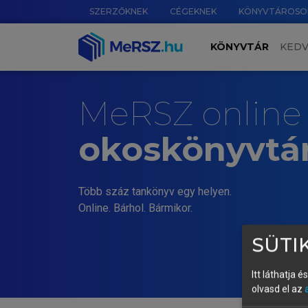
SZERZŐKNEK
CÉGEKNEK
KÖNYVTÁROSO
KÖNYVTÁR
KED
MeRSZ online
okoskönyvtá
Több száz tankönyv egy helyen.
Online. Bárhol. Bármikor.
SÜTIK
Itt láthatja 
olvasd el az