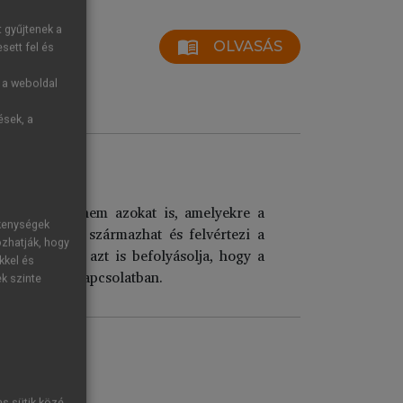
t gyűjtenek a
menu_book
OLVASÁS
sett fel és
g a weboldal
ések, a
at jelenti, hanem azokat is, amelyekre a
ékenységek
nedzseléséből származhat és felvértezi a
ozhatják, hogy
 tapasztalat azt is befolyásolja, hogy a
kkel és
el egy ilyen kapcsolatban.
ek szinte
es sütik közé