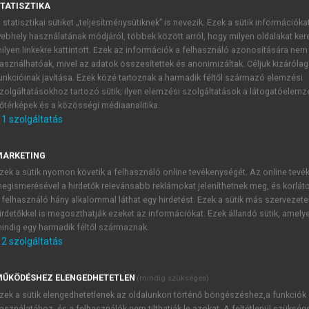
TATISZTIKA
 statisztikai sütiket „teljesítménysütiknek” is nevezik. Ezek a sütik információka
ebhely használatának módjáról, többek között arról, hogy milyen oldalakat kere
?
ilyen linkekre kattintott. Ezek az információk a felhasználó azonosítására nem
asználhatóak, mivel az adatok összesítettek és anonimizáltak. Céljuk kizáróla
unkcióinak javítása. Ezek közé tartoznak a harmadik féltől származó elemzési
zolgáltatásokhoz tartozó sütik; ilyen elemzési szolgáltatások a látogatóelemz
őtérképek és a közösségi médiaanalitika.
1
szolgáltatás
Szervezeti tapasztalat
MARKETING
zendő, nemcsak az adott kapcsolatban szerzett tapasztalatok
zek a sütik nyomon követik a felhasználó online tevékenységét. Az online tev
iókban tett szert. Ez a tapasztalat sok hasonló kapcsolat me
egismerésével a hirdetők relevánsabb reklámokat jeleníthetnek meg, és korlát
ehetővé teszik a sikeres kapcsolatmenedzsmentet. A szervezeti
 felhasználó hány alkalommal láthat egy hirdetést. Ezek a sütik más szervezete
fajta üzleti kapcsolatra, és hogy milyen mértékben köteleződik 
irdetőkkel is megoszthatják ezeket az információkat. Ezek állandó sütik, amely
indig egy harmadik féltől származnak.
2
szolgáltatás
TARTALOMJEGYZÉK
ŰKÖDÉSHEZ ELENGEDHETETLEN
(mindig szükséges)
zek a sütik elengedhetetlenek az oldalunkon történő böngészéshez,a funkciók
asználatához, és a felhasználók nem tilthatják le azokat. A feltétlenül szükség