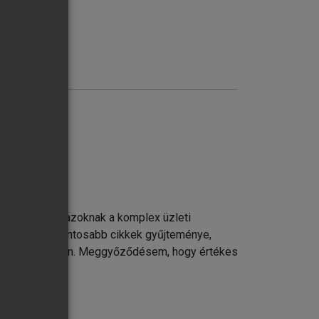
)
ágóan fontos azoknak a komplex üzleti
vonatkozó legfontosabb cikkek gyűjteménye,
yes cselekvésben. Meggyőződésem, hogy értékes