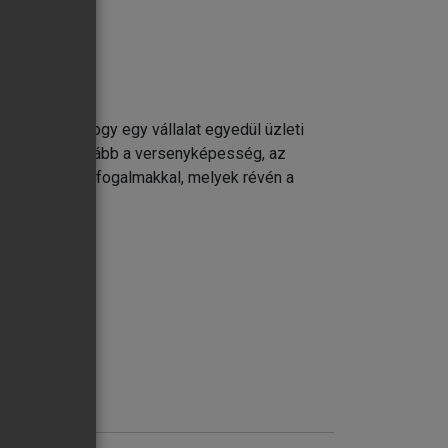
k. Vallják, hogy egy vállalat egyedül üzleti
gunkban mindinkább a versenyképesség, az
, illetve azon fogalmakkal, melyek révén a