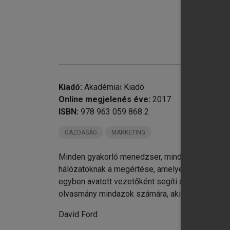
chevron_right
II
chevron_right
IV
chevron_right
V.
chevron_right
VI
Kiadó:
Akadémiai Kiadó
chevron_right
VI
Online megjelenés éve:
2017
chevron_right
VI
ISBN:
978 963 059 868 2
GAZDASÁG
MARKETING
Minden gyakorló menedzser, minden az üzleti t
hálózatoknak a megértése, amelyekben a vállala
egyben avatott vezetőként segíti az olvasót 
olvasmány mindazok számára, akik érdeklődnek a
David Ford