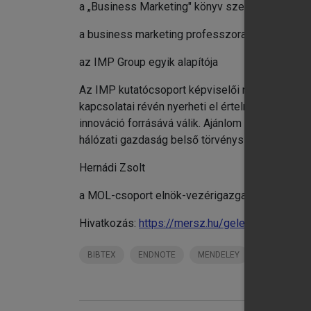
a „Business Marketing" könyv szerkesztője és 
a business marketing professzora
az IMP Group egyik alapítója
Az IMP kutatócsoport képviselői nem a vállalato
kapcsolatai révén nyerheti el értelmét. E kapc
innováció forrásává válik. Ajánlom e könyvet mi
hálózati gazdaság belső törvényszerűségei mé
Hernádi Zsolt
a MOL-csoport elnök-vezérigazgatója
Hivatkozás:
https://mersz.hu/gelei-mandjak-d
BIBTEX
ENDNOTE
MENDELEY
ZOTERO