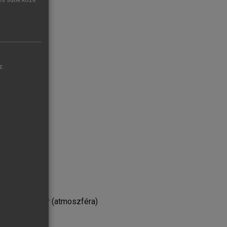
z.
tégiája
olyásoló légkör (atmoszféra)