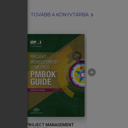
chevron_right
TOVÁBB A KÖNYVTÁRBA
arrow_circle_right
PROJECT MANAGEMENT
KACSUKNÉ BRUCKN