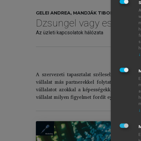
S
A
GELEI ANDREA, MANDJÁK TIBOR (SZERK.)
w
Dzsungel vagy esőerdő
m
h
Az üzleti kapcsolatok hálózata
f
s
h
↓
A szervezeti tapasztalat szélesebben értelme
E
vállalat más partnerekkel folytatott interakc
m
vállalatot azokkal a képességekkel, amelyek l
a
vállalat milyen figyelmet fordít egy bizonyos 
h
m
↓
M
E
h