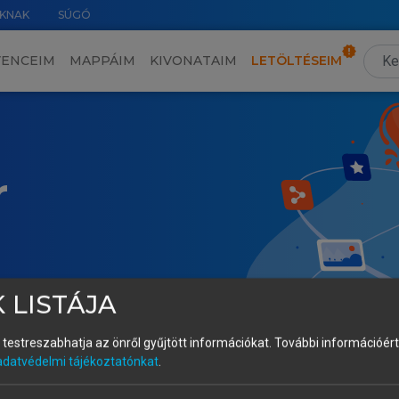
KNAK
SÚGÓ
VENCEIM
MAPPÁIM
KIVONATAIM
LETÖLTÉSEIM
r
 LISTÁJA
és testreszabhatja az önről gyűjtött információkat.
További információért 
adatvédelmi tájékoztatónkat
.