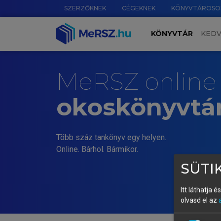
SZERZŐKNEK
CÉGEKNEK
KÖNYVTÁROSO
KÖNYVTÁR
KED
MeRSZ online
okoskönyvtá
Több száz tankönyv egy helyen.
Online. Bárhol. Bármikor.
SÜTIK
Itt láthatja 
olvasd el az