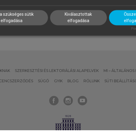
SZERK.)
Szálloda- és
mberi erőforrás gazdálkodás
vendéglátásmenedzsment
a szükséges sütik
Kiválasztottak
Összes
elfogadása
elfogadása
elfog
Pow
KNAK
SZERKESZTÉSI ÉS LEKTORÁLÁSI ALAPELVEK
MI – ÁLTALÁNOS
ICENCSZERZŐDÉS
SÚGÓ
GYIK
BLOG
RÓLUNK
SÜTI BEÁLLÍTÁS