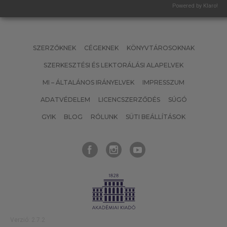
Powered by Klaro!
SZERZŐKNEK
CÉGEKNEK
KÖNYVTÁROSOKNAK
SZERKESZTÉSI ÉS LEKTORÁLÁSI ALAPELVEK
MI – ÁLTALÁNOS IRÁNYELVEK
IMPRESSZUM
ADATVÉDELEM
LICENCSZERZŐDÉS
SÚGÓ
GYIK
BLOG
RÓLUNK
SÜTI BEÁLLÍTÁSOK
Verzió: 2.7.2