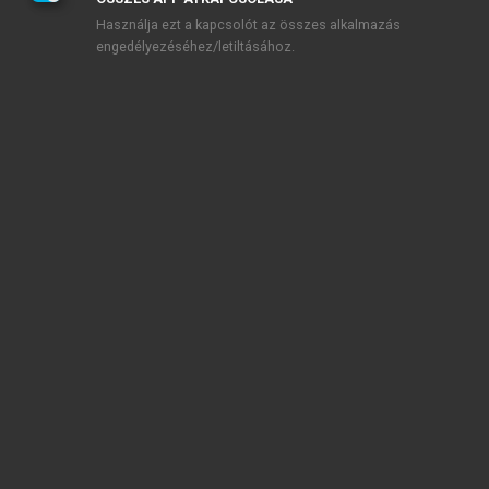
Használja ezt a kapcsolót az összes alkalmazás
engedélyezéséhez/letiltásához.
TARTALOMJEGYZÉK
DZSUNGEL VAGY ESŐERDŐ? Az üzleti kapcsolatok