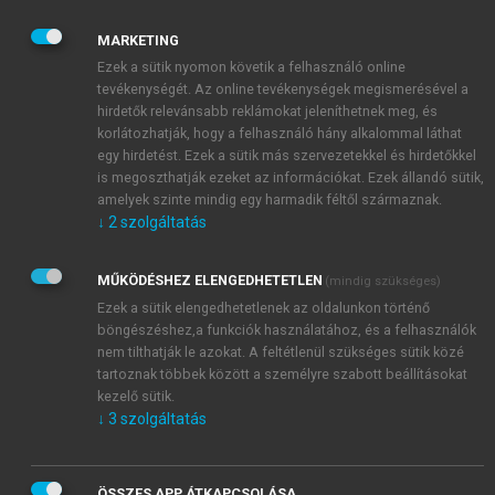
eredmények összehasonlításában és integrálásában,
illetve akkor, amikor a vizsgálatok során
MARKETING
felhalmozódó tudásra alapozott, általános érvényű
Ezek a sütik nyomon követik a felhasználó online
elmélet kidolgozásáról van szó. Cikkünkben ezért
tevékenységét. Az online tevékenységek megismerésével a
olyan gondolkodási keretet mutatunk be, mely
hirdetők relevánsabb reklámokat jeleníthetnek meg, és
korlátozhatják, hogy a felhasználó hány alkalommal láthat
áttekintést nyújthat a kutatások során eddigiekben
egy hirdetést. Ezek a sütik más szervezetekkel és hirdetőkkel
használt eltérő elemzési szintekről, az alkalmazott
is megoszthatják ezeket az információkat. Ezek állandó sütik,
különböző elméleti és menedzsmentnézőpontokról
amelyek szinte mindig egy harmadik féltől származnak.
úgy, hogy rendszerezett módon mutatja be az
↓
2
szolgáltatás
elemzések konkrét tárgyát. A szintetizálás segítheti a
kutatókat abban, hogy a business-to-business
MŰKÖDÉSHEZ ELENGEDHETETLEN
(mindig szükséges)
piacokon végzett kutatások puzzledarabjait egységes
Ezek a sütik elengedhetetlenek az oldalunkon történő
képpé állítsák össze.
böngészéshez,a funkciók használatához, és a felhasználók
nem tilthatják le azokat. A feltétlenül szükséges sütik közé
tartoznak többek között a személyre szabott beállításokat
kezelő sütik.
↓
3
szolgáltatás
ÖSSZES APP ÁTKAPCSOLÁSA