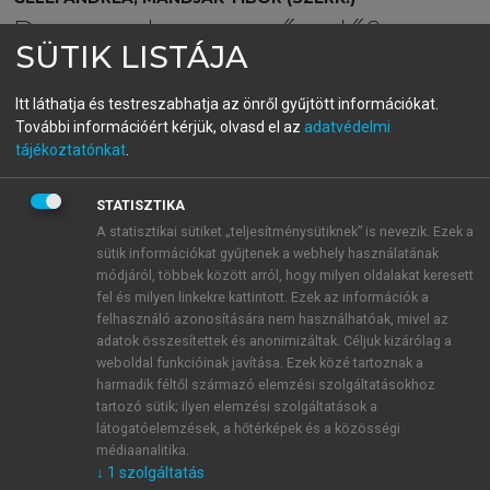
Dzsungel vagy esőerdő?
SÜTIK LISTÁJA
Az üzleti kapcsolatok hálózata
Itt láthatja és testreszabhatja az önről gyűjtött információkat.
További információért kérjük, olvasd el az
adatvédelmi
menu_book
OLVASÁS
tájékoztatónkat
.
STATISZTIKA
A statisztikai sütiket „teljesítménysütiknek” is nevezik. Ezek a
Összefoglalás
sütik információkat gyűjtenek a webhely használatának
módjáról, többek között arról, hogy milyen oldalakat keresett
Az üzleti kapcsolatokat és a hálózatokat már sokan
fel és milyen linkekre kattintott. Ezek az információk a
vizsgálták. Ezeket a vizsgálatokat különböző
felhasználó azonosítására nem használhatóak, mivel az
elméletek és módszerek segítségével, különféle
adatok összesítettek és anonimizáltak. Céljuk kizárólag a
szinteken végezték el, eltérő eredményekre és
weboldal funkcióinak javítása. Ezek közé tartoznak a
harmadik féltől származó elemzési szolgáltatásokhoz
következtetésekre jutva. Ez a sokszínűség elősegíti a
tartozó sütik; ilyen elemzési szolgáltatások a
kapcsolatok és a hálózatok kialakulásának,
látogatóelemzések, a hőtérképek és a közösségi
dinamikáinak és hatásainak jobb megértését. A
médiaanalitika.
sokszínűség azonban problémákat is okoz az
↓
1
szolgáltatás