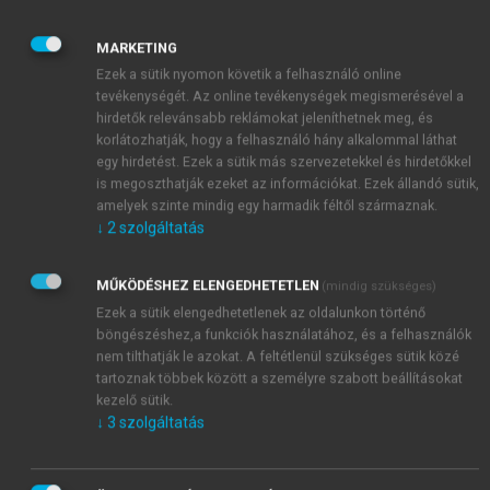
helyezkednek el (
Johanson és Mattsson, 1988
;
Henders, 1992
). Egy adott interakció folyamatának
MARKETING
másokhoz viszonyított relatív pozíciója a térben
Ezek a sütik nyomon követik a felhasználó online
befolyással bír számos további térbeli jellemzőre is,
tevékenységét. Az online tevékenységek megismerésével a
melyek közül a földrajzi elhelyezkedés csak egy, bár
hirdetők relevánsabb reklámokat jeleníthetnek meg, és
talán a legnyilvánvalóbb. Az interakció további olyan
korlátozhatják, hogy a felhasználó hány alkalommal láthat
jellemzői, melyeknek térbeli aspektusai fontosak
egy hirdetést. Ezek a sütik más szervezetekkel és hirdetőkkel
is megoszthatják ezeket az információkat. Ezek állandó sütik,
lehetnek, a következők: az aktivizált vagy éppen
amelyek szinte mindig egy harmadik féltől származnak.
újólag létrehozott tudás, az interakció során
↓
2
szolgáltatás
mobilizált és befolyásolt erőforrások, valamint a
végrehajtott tevékenységek térbeli jellemzői; az ezek
MŰKÖDÉSHEZ ELENGEDHETETLEN
(mindig szükséges)
közötti interakció formái és intenzitása, valamint
Ezek a sütik elengedhetetlenek az oldalunkon történő
ennek térbeli mintái; a tudás, az erőforrások és a
böngészéshez,a funkciók használatához, és a felhasználók
tevékenységek közötti interakciók által generált
nem tilthatják le azokat. A feltétlenül szükséges sütik közé
költségek és előnyök nagysága és azok térbeli
tartoznak többek között a személyre szabott beállításokat
jellemzői.
kezelő sütik.
↓
3
szolgáltatás