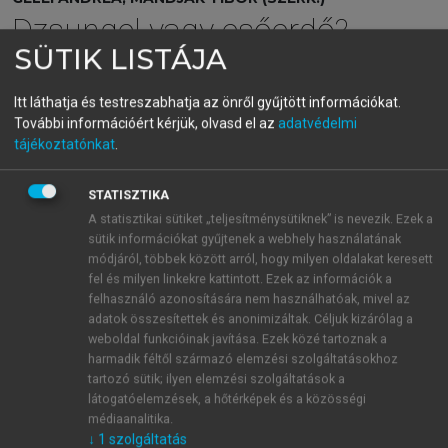
Dzsungel vagy esőerdő?
SÜTIK LISTÁJA
Az üzleti kapcsolatok hálózata
Itt láthatja és testreszabhatja az önről gyűjtött információkat.
menu_book
OLVASÁS
További információért kérjük, olvasd el az
adatvédelmi
tájékoztatónkat
.
STATISZTIKA
Interakció és térbeliség
A statisztikai sütiket „teljesítménysütiknek” is nevezik. Ezek a
sütik információkat gyűjtenek a webhely használatának
Az interakció és ennek alapján az üzleti kapcsolat
módjáról, többek között arról, hogy milyen oldalakat keresett
fel és milyen linkekre kattintott. Ezek az információk a
önálló szubsztanciaként való értelmezése a
felhasználó azonosítására nem használhatóak, mivel az
térbeliség szerepének vizsgálatát is fontossá teszi.
adatok összesítettek és anonimizáltak. Céljuk kizárólag a
Az interaktív tartalomból következően minden egyedi
weboldal funkcióinak javítása. Ezek közé tartoznak a
interakciós folyamat relatív térbeli helyzete,
harmadik féltől származó elemzési szolgáltatásokhoz
kiterjedése is jelentőséggel bír. Minden interakció
tartozó sütik; ilyen elemzési szolgáltatások a
látogatóelemzések, a hőtérképek és a közösségi
hatással van arra, hogy a szereplők, erőforrások és
médiaanalitika.
tevékenységek egymáshoz képest hogyan
↓
1
szolgáltatás