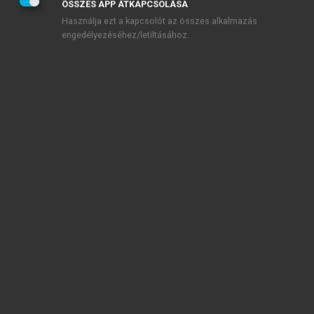
ÖSSZES APP ÁTKAPCSOLÁSA
Használja ezt a kapcsolót az összes alkalmazás
engedélyezéséhez/letiltásához.
TARTALOMJEGYZÉK