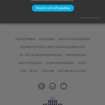
Összes süti elfogadása
Powered by Klaro!
SZERZŐKNEK
CÉGEKNEK
KÖNYVTÁROSOKNAK
SZERKESZTÉSI ÉS LEKTORÁLÁSI ALAPELVEK
MI – ÁLTALÁNOS IRÁNYELVEK
IMPRESSZUM
ADATVÉDELEM
LICENCSZERZŐDÉS
SÚGÓ
GYIK
BLOG
RÓLUNK
SÜTI BEÁLLÍTÁSOK