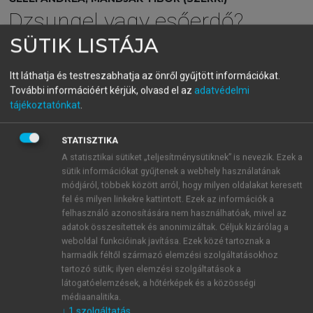
Dzsungel vagy esőerdő?
SÜTIK LISTÁJA
Az üzleti kapcsolatok hálózata
Itt láthatja és testreszabhatja az önről gyűjtött információkat.
menu_book
OLVASÁS
További információért kérjük, olvasd el az
adatvédelmi
tájékoztatónkat
.
STATISZTIKA
Térbeliség és rutin az
A statisztikai sütiket „teljesítménysütiknek” is nevezik. Ezek a
sütik információkat gyűjtenek a webhely használatának
interakcióban
módjáról, többek között arról, hogy milyen oldalakat keresett
fel és milyen linkekre kattintott. Ezek az információk a
Egy adott szereplő a vele folyamatos kapcsolatban
felhasználó azonosítására nem használhatóak, mivel az
lévő partnerekkel fenntartott interakcióinak nagy
adatok összesítettek és anonimizáltak. Céljuk kizárólag a
részét többé-kevésbé rutinizált módon kezeli. Ilyen
weboldal funkcióinak javítása. Ezek közé tartoznak a
rutinizált interakcióelemek közé tartozik például a
harmadik féltől származó elemzési szolgáltatásokhoz
normál szállítások kezelése, a szokásos
tartozó sütik; ilyen elemzési szolgáltatások a
látogatóelemzések, a hőtérképek és a közösségi
szolgáltatáselemek nyújtása, azok ellenértékének
médiaanalitika.
kifizetése. E normál interakciók jelentősen
↓
1
szolgáltatás