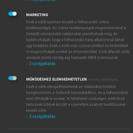
különbözhetnek azoktól a tudatosan vagy spontán
módon kialakuló interakcióelemektől, amelyek
MARKETING
képesek gyökeresen megváltoztatni az egyes
Ezek a sütik nyomon követik a felhasználó online
kapcsolatok jellemzőit vagy a közöttük levő viszonyt.
tevékenységét. Az online tevékenységek megismerésével a
A rutin jellegű interakciók az egyes vállalatok, illetve
hirdetők relevánsabb reklámokat jeleníthetnek meg, és
azok kiterjedt hálózatának tagjai közötti formális és
korlátozhatják, hogy a felhasználó hány alkalommal láthat
informális szabályok kifejlődéséhez vezethetnek.
egy hirdetést. Ezek a sütik más szervezetekkel és hirdetőkkel
is megoszthatják ezeket az információkat. Ezek állandó sütik,
Ezek a szabályok minden szereplő számára rögzítik,
amelyek szinte mindig egy harmadik féltől származnak.
mit és hogyan kell tenni. Minden ilyen – formális
↓
2
szolgáltatás
vagy informális, legális vagy illegális – szabály
hatásában közös, hogy azok a hálózat számos
MŰKÖDÉSHEZ ELENGEDHETETLEN
(mindig szükséges)
szereplőjére érvényesek és egyértelműen
Ezek a sütik elengedhetetlenek az oldalunkon történő
különválasztják a „beavatottakat” és „külsősöket”
böngészéshez,a funkciók használatához, és a felhasználók
(
Kriesberg, 1955
;
Palamountain, 1955
). Jellemző
nem tilthatják le azokat. A feltétlenül szükséges sütik közé
példák e kialakuló, rutin jelleggel működő
tartoznak többek között a személyre szabott beállításokat
szabályokra az etikai normák, a kereskedelmi és
kezelő sütik.
↓
3
szolgáltatás
szerződéses feltételek, a jogi szabályozás és
ügykezelés, a piacmegosztás és a díjszabás.