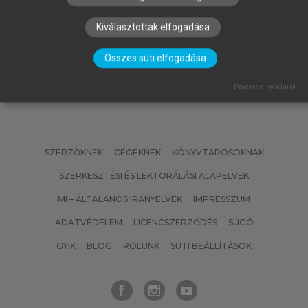
Dzsungel vagy esőerdő?
Kiválasztottak elfogadása
Összes süti elfogadása
Powered by Klaro!
SZERZŐKNEK
CÉGEKNEK
KÖNYVTÁROSOKNAK
SZERKESZTÉSI ÉS LEKTORÁLÁSI ALAPELVEK
MI – ÁLTALÁNOS IRÁNYELVEK
IMPRESSZUM
ADATVÉDELEM
LICENCSZERZŐDÉS
SÚGÓ
GYIK
BLOG
RÓLUNK
SÜTI BEÁLLÍTÁSOK