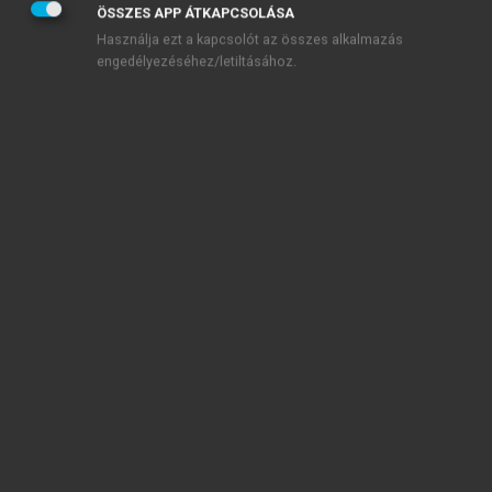
ÖSSZES APP ÁTKAPCSOLÁSA
Használja ezt a kapcsolót az összes alkalmazás
engedélyezéséhez/letiltásához.