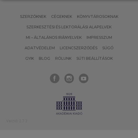
SZERZŐKNEK
CÉGEKNEK
KÖNYVTÁROSOKNAK
SZERKESZTÉSI ÉS LEKTORÁLÁSI ALAPELVEK
MI – ÁLTALÁNOS IRÁNYELVEK
IMPRESSZUM
ADATVÉDELEM
LICENCSZERZŐDÉS
SÚGÓ
GYIK
BLOG
RÓLUNK
SÜTI BEÁLLÍTÁSOK
Verzió: 2.7.2