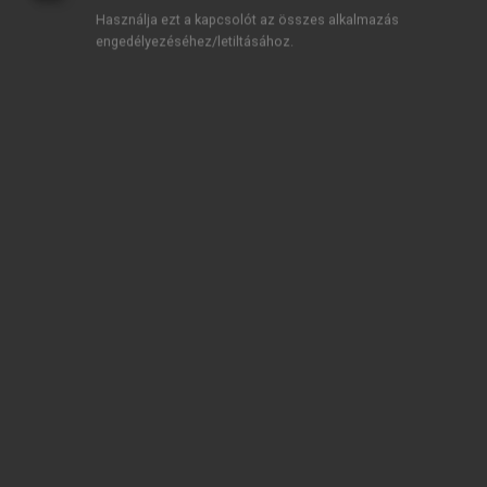
Használja ezt a kapcsolót az összes alkalmazás
engedélyezéséhez/letiltásához.
TARTALOMJEGYZÉK
DZSUNGEL VAGY ESŐERDŐ? Az üzleti kapcsolatok
hálójában
Impresszum