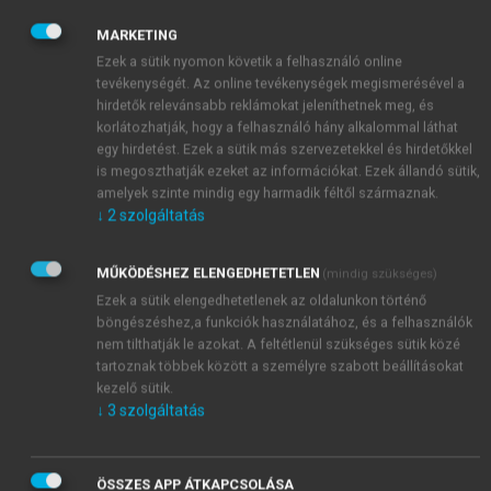
való kapcsolatában. Nem létezhet izoláltan, mindig
MARKETING
mások tükrében értelmeződik, s ez elvezet az
Ezek a sütik nyomon követik a felhasználó online
összekapcsolódottság
kialakulásához. Ez az
tevékenységét. Az online tevékenységek megismerésével a
összekapcsolódottság fontos jellemzője a két
hirdetők relevánsabb reklámokat jeleníthetnek meg, és
együttműködő fél között kialakuló kapcsolatnak, de
korlátozhatják, hogy a felhasználó hány alkalommal láthat
fontos kiemelni, hogy ez a jellemző valós
egy hirdetést. Ezek a sütik más szervezetekkel és hirdetőkkel
tartalommal mindig csak a többi szereplő
is megoszthatják ezeket az információkat. Ezek állandó sütik,
amelyek szinte mindig egy harmadik féltől származnak.
viszonyrendszerében értelmezhető igazán. Az
↓
2
szolgáltatás
összekapcsolódottság központi jellemzője egy olyan
gazdasági környezetnek, ahol az interakció szerepe
nagy.
MŰKÖDÉSHEZ ELENGEDHETETLEN
(mindig szükséges)
Ezek a sütik elengedhetetlenek az oldalunkon történő
böngészéshez,a funkciók használatához, és a felhasználók
nem tilthatják le azokat. A feltétlenül szükséges sütik közé
tartoznak többek között a személyre szabott beállításokat
kezelő sütik.
↓
3
szolgáltatás
ÖSSZES APP ÁTKAPCSOLÁSA