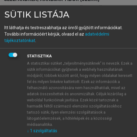
Dzsungel vagy esőerdő?
SÜTIK LISTÁJA
Az üzleti kapcsolatok hálózata
Itt láthatja és testreszabhatja az önről gyűjtött információkat.
További információért kérjük, olvasd el az
adatvédelmi
menu_book
OLVASÁS
tájékoztatónkat
.
STATISZTIKA
A statisztikai sütiket „teljesítménysütiknek” is nevezik. Ezek a
Interakció, szereplők és
sütik információkat gyűjtenek a webhely használatának
módjáról, többek között arról, hogy milyen oldalakat keresett
térbeliség
fel és milyen linkekre kattintott. Ezek az információk a
felhasználó azonosítására nem használhatóak, mivel az
Az interakció térbeli megjelenése az interakcióban
adatok összesítettek és anonimizáltak. Céljuk kizárólag a
részt vevő szereplőkre hasonló hatást gyakorol, mint
weboldal funkcióinak javítása. Ezek közé tartoznak a
azt az erőforrások kapcsán a korábbiakban már
harmadik féltől származó elemzési szolgáltatásokhoz
bemutattuk. E hatások középpontjában a különböző
tartozó sütik; ilyen elemzési szolgáltatások a
interakciókban részt vevő aktorok közötti
látogatóelemzések, a hőtérképek és a közösségi
médiaanalitika.
különbözőség áll. Minden szereplő az interakciók
↓
1
szolgáltatás
által határozza meg saját identitását a partnereivel