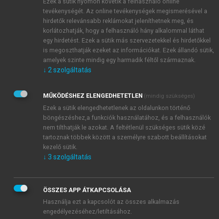
a pénzeszközökre, természetesen figyelembe véve
Ezek a sütik nyomon követik a felhasználó online
azok egymástól eltérő sajátosságait. Elsősorban az
tevékenységét. Az online tevékenységek megismerésével a
hirdetők relevánsabb reklámokat jeleníthetnek meg, és
értékesítés nettó árbevételével kapcsolatban
korlátozhatják, hogy a felhasználó hány alkalommal láthat
számolják, de kifejezhetők a termelési értékre
egy hirdetést. Ezek a sütik más szervezetekkel és hirdetőkkel
vonatkozóan is.
is megoszthatják ezeket az információkat. Ezek állandó sütik,
amelyek szinte mindig egy harmadik féltől származnak.
↓
2
szolgáltatás
MŰKÖDÉSHEZ ELENGEDHETETLEN
(mindig szükséges)
Ezek a sütik elengedhetetlenek az oldalunkon történő
böngészéshez,a funkciók használatához, és a felhasználók
nem tilthatják le azokat. A feltétlenül szükséges sütik közé
tartoznak többek között a személyre szabott beállításokat
kezelő sütik.
↓
3
szolgáltatás
ÖSSZES APP ÁTKAPCSOLÁSA
Használja ezt a kapcsolót az összes alkalmazás
engedélyezéséhez/letiltásához.