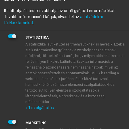
A pénzügyi menedzsment
Itt láthatja és testreszabhatja az önről gyűjtött információkat.
controll elemzési eszköztára
További információért kérjük, olvasd el az
adatvédelmi
tájékoztatónkat
.
STATISZTIKA
menu_book
OLVASÁS
A statisztikai sütiket „teljesítménysütiknek” is nevezik. Ezek a
sütik információkat gyűjtenek a webhely használatának
módjáról, többek között arról, hogy milyen oldalakat keresett
fel és milyen linkekre kattintott. Ezek az információk a
A forgóeszköz-gazdálkodás
felhasználó azonosítására nem használhatóak, mivel az
adatok összesítettek és anonimizáltak. Céljuk kizárólag a
hatékonysága
weboldal funkcióinak javítása. Ezek közé tartoznak a
harmadik féltől származó elemzési szolgáltatásokhoz
A forgóeszközök hatékonysága a rugalmassági
tartozó sütik; ilyen elemzési szolgáltatások a
mutatóval, a forgási sebességgel és a hatékonysági
látogatóelemzések, a hőtérképek és a közösségi
mutatókkal fejezhető ki. Mint a későbbiekben látható,
médiaanalitika.
↓
1
szolgáltatás
a mutatókat ki lehet számítani a forgóeszközök
összességén túlmenően a készletekre, az
árukészletekre, a követelésekre, az értékpapírokra és
MARKETING