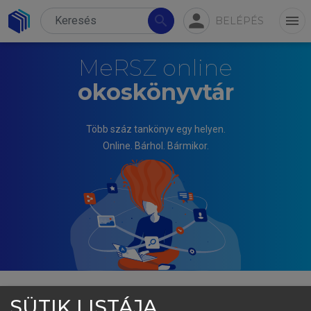
person
search
menu
BELÉPÉS
MeRSZ online
okoskönyvtár
Több száz tankönyv egy helyen.
Online. Bárhol. Bármikor.
SÜTIK LISTÁJA
ZÉMAN ZOLTÁN, BÉHM IMRE