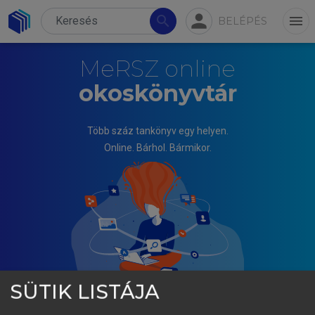
person
search
menu
BELÉPÉS
MeRSZ online
okoskönyvtár
Több száz tankönyv egy helyen.
Online. Bárhol. Bármikor.
SÜTIK LISTÁJA
PAPP ILONA (SZERK.)