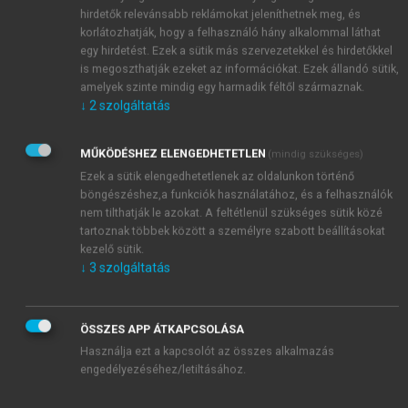
számának nagymértékű növekedése. A fejlődés okai
hirdetők relevánsabb reklámokat jeleníthetnek meg, és
között a negatív oldalon a gazdasági szakemberek, a
korlátozhatják, hogy a felhasználó hány alkalommal láthat
egy hirdetést. Ezek a sütik más szervezetekkel és hirdetőkkel
vállalkozók alacsony idegennyelv-ismerete, tudása
is megoszthatják ezeket az információkat. Ezek állandó sütik,
jelenik meg. Részben a robbanásszerűen megnőtt
amelyek szinte mindig egy harmadik féltől származnak.
igények hatására az ezen a területen is gyakorlatilag
↓
2
szolgáltatás
teljesen szabaddá vált vállalkozás lehetőségével élve
gombamód szaporodtak a fordító- és tolmácsirodák,
MŰKÖDÉSHEZ ELENGEDHETETLEN
(mindig szükséges)
a mennyiségi növekedés azonban ezen a területen
Ezek a sütik elengedhetetlenek az oldalunkon történő
sem jelentett minden esetben bővülést a minőségi
böngészéshez,a funkciók használatához, és a felhasználók
kínálatban.
nem tilthatják le azokat. A feltétlenül szükséges sütik közé
tartoznak többek között a személyre szabott beállításokat
kezelő sütik.
↓
3
szolgáltatás
ÖSSZES APP ÁTKAPCSOLÁSA
Használja ezt a kapcsolót az összes alkalmazás
engedélyezéséhez/letiltásához.