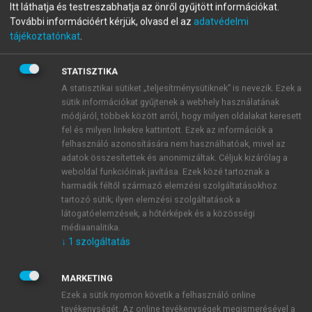
Itt láthatja és testreszabhatja az önről gyűjtött információkat.
Szolgáltatási menedzsment
További információért kérjük, olvasd el az
adatvédelmi
tájékoztatónkat
.
menu_book
OLVASÁS
STATISZTIKA
A statisztikai sütiket „teljesítménysütiknek” is nevezik. Ezek a
sütik információkat gyűjtenek a webhely használatának
módjáról, többek között arról, hogy milyen oldalakat keresett
fel és milyen linkekre kattintott. Ezek az információk a
Fordítási, tolmácsolási
felhasználó azonosítására nem használhatóak, mivel az
szolgáltatások
adatok összesítettek és anonimizáltak. Céljuk kizárólag a
weboldal funkcióinak javítása. Ezek közé tartoznak a
Az üzleti szolgáltatások egy másik csoportját alkotó
harmadik féltől származó elemzési szolgáltatásokhoz
tartozó sütik; ilyen elemzési szolgáltatások a
fordítási, tolmácsolási szolgáltatások elmúlt években
látogatóelemzések, a hőtérképek és a közösségi
történt jelentős bővülésének pozitív és negatív okai
médiaanalitika.
vannak. Egyértelműen az okok pozitív csoportjába
↓
1
szolgáltatás
tartozik a gazdasági nyitás, a külföldi tőke, a
befektetők, vegyes vállalatok körének és
MARKETING
nagyságrendjének bővülése, a külpiaci orientációval,
Ezek a sütik nyomon követik a felhasználó online
kapcsolatokkal rendelkező magyar vállalkozások
tevékenységét. Az online tevékenységek megismerésével a