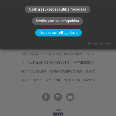
Csak a szükséges sütik elfogadása
Kiválasztottak elfogadása
Összes süti elfogadása
Powered by Klaro!
SZERZŐKNEK
CÉGEKNEK
KÖNYVTÁROSOKNAK
SZERKESZTÉSI ÉS LEKTORÁLÁSI ALAPELVEK
MI – ÁLTALÁNOS IRÁNYELVEK
IMPRESSZUM
ADATVÉDELEM
LICENCSZERZŐDÉS
SÚGÓ
GYIK
BLOG
RÓLUNK
SÜTI BEÁLLÍTÁSOK