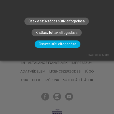
Csak a szükséges sütik elfogadása
Kiválasztottak elfogadása
Összes süti elfogadása
SZERZŐKNEK
CÉGEKNEK
KÖNYVTÁROSOKNAK
SZERKESZTÉSI ÉS LEKTORÁLÁSI ALAPELVEK
Powered by Klaro!
MI – ÁLTALÁNOS IRÁNYELVEK
IMPRESSZUM
ADATVÉDELEM
LICENCSZERZŐDÉS
SÚGÓ
GYIK
BLOG
RÓLUNK
SÜTI BEÁLLÍTÁSOK