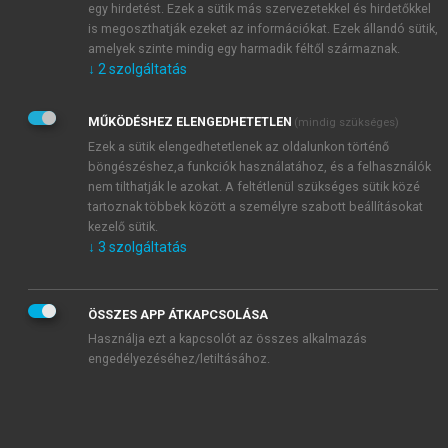
egy hirdetést. Ezek a sütik más szervezetekkel és hirdetőkkel
is megoszthatják ezeket az információkat. Ezek állandó sütik,
amelyek szinte mindig egy harmadik féltől származnak.
↓
2
szolgáltatás
MŰKÖDÉSHEZ ELENGEDHETETLEN
(mindig szükséges)
Ezek a sütik elengedhetetlenek az oldalunkon történő
böngészéshez,a funkciók használatához, és a felhasználók
nem tilthatják le azokat. A feltétlenül szükséges sütik közé
tartoznak többek között a személyre szabott beállításokat
kezelő sütik.
↓
3
szolgáltatás
TARTALOMJEGYZÉK
ÖSSZES APP ÁTKAPCSOLÁSA
Használja ezt a kapcsolót az összes alkalmazás
engedélyezéséhez/letiltásához.
SZOLGÁLTATÁSI MENEDZSMENT
Impresszum
Előszó
chevron_right
I. fejezet. A szolgáltatások formái, csoportjai,