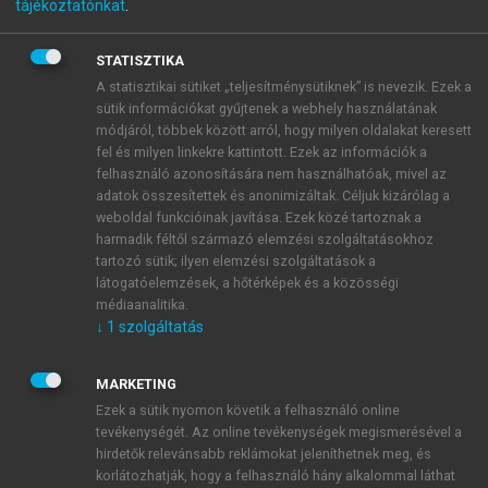
tájékoztatónkat
.
Szolgáltatási menedzsment
STATISZTIKA
A statisztikai sütiket „teljesítménysütiknek” is nevezik. Ezek a
menu_book
OLVASÁS
sütik információkat gyűjtenek a webhely használatának
módjáról, többek között arról, hogy milyen oldalakat keresett
fel és milyen linkekre kattintott. Ezek az információk a
felhasználó azonosítására nem használhatóak, mivel az
adatok összesítettek és anonimizáltak. Céljuk kizárólag a
2. A szolgáltatások nemzetközi
weboldal funkcióinak javítása. Ezek közé tartoznak a
harmadik féltől származó elemzési szolgáltatásokhoz
fejlődése, külgazdasági szerepe
tartozó sütik; ilyen elemzési szolgáltatások a
látogatóelemzések, a hőtérképek és a közösségi
médiaanalitika.
↓
1
szolgáltatás
MARKETING
Ezek a sütik nyomon követik a felhasználó online
tevékenységét. Az online tevékenységek megismerésével a
hirdetők relevánsabb reklámokat jeleníthetnek meg, és
korlátozhatják, hogy a felhasználó hány alkalommal láthat