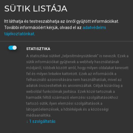
Szolgáltatási menedzsment
SÜTIK LISTÁJA
Itt láthatja és testreszabhatja az önről gyűjtött információkat.
További információért kérjük, olvasd el az
adatvédelmi
menu_book
OLVASÁS
tájékoztatónkat
.
STATISZTIKA
A statisztikai sütiket „teljesítménysütiknek” is nevezik. Ezek a
Szolgáltatásfejlesztési típusok
sütik információkat gyűjtenek a webhely használatának
módjáról, többek között arról, hogy milyen oldalakat keresett
A szolgáltatásoknak a világgazdaságban végbement
fel és milyen linkekre kattintott. Ezek az információk a
rohamos fejlődését elemezve alapvetően két fő típust,
felhasználó azonosítására nem használhatóak, mivel az
fejlesztési utat különböztethetünk meg. Az egyik
adatok összesítettek és anonimizáltak. Céljuk kizárólag a
útvonal − amelyet jellemzően a világ legfejlettebb
weboldal funkcióinak javítása. Ezek közé tartoznak a
harmadik féltől származó elemzési szolgáltatásokhoz
országai jártak − a
szerves fejlődési típusnak
tartozó sütik; ilyen elemzési szolgáltatások a
nevezhető. Ennek jellemzője, hogy a szolgáltatások
látogatóelemzések, a hőtérképek és a közösségi
fejlődése az adott nemzetgazdaság egészének
médiaanalitika.
fejlődésével harmonizáltan, növekvő általános jólét
↓
1
szolgáltatás
mellett ment végbe. Az országok rendelkezésére álló