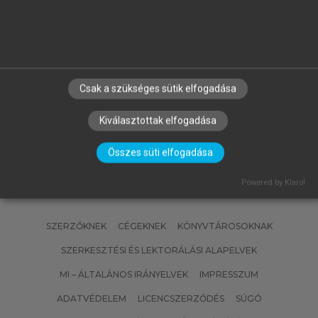
MATISCSÁKNÉ LIZÁK MARIANNA
(SZERK.)
Emberi erőforrás gazdálkodás
Csak a szükséges sütik elfogadása
Kiválasztottak elfogadása
Összes süti elfogadása
Powered by Klaro!
SZERZŐKNEK
CÉGEKNEK
KÖNYVTÁROSOKNAK
SZERKESZTÉSI ÉS LEKTORÁLÁSI ALAPELVEK
MI – ÁLTALÁNOS IRÁNYELVEK
IMPRESSZUM
ADATVÉDELEM
LICENCSZERZŐDÉS
SÚGÓ