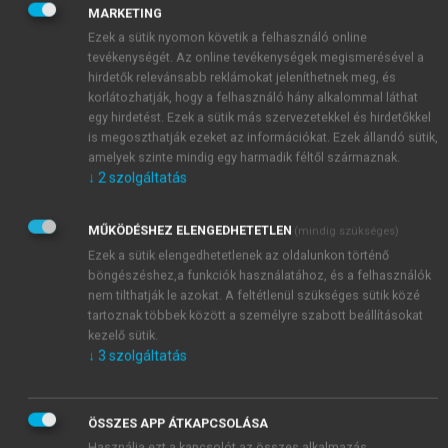
és folyamatosan létrehozott erőforrások döntően
MARKETING
biztosították a szolgáltatások fejlesztésének
Ezek a sütik nyomon követik a felhasználó online
fedezetét. Az első két szektor
tevékenységét. Az online tevékenységek megismerésével a
munkatermelékenységének növekedése
egyrészt
hirdetők relevánsabb reklámokat jeleníthetnek meg, és
munkaerőt szabadított fel, amely a tercier szektorba
korlátozhatják, hogy a felhasználó hány alkalommal láthat
egy hirdetést. Ezek a sütik más szervezetekkel és hirdetőkkel
áramolhatott, s biztosította az élőmunkaigényes
is megoszthatják ezeket az információkat. Ezek állandó sütik,
szolgáltatási tevékenységek bővülését;
másrészt
a
amelyek szinte mindig egy harmadik féltől származnak.
termelékenység növekedése lehetővé tette, hogy a
↓
2
szolgáltatás
bővülő tercier szektorral együtt az egész lakosság a
korábbiakhoz képest magasabb szinten elégítse ki
MŰKÖDÉSHEZ ELENGEDHETETLEN
(mindig szükséges)
szükségleteit a mezőgazdasági és feldolgozóipari
Ezek a sütik elengedhetetlenek az oldalunkon történő
termékekből. A másik útvonalat − az azt sikeresen
böngészéshez,a funkciók használatához, és a felhasználók
megvalósító, ún. ázsiai „kistigrisek” után −
ázsiai
nem tilthatják le azokat. A feltétlenül szükséges sütik közé
fejlődési típusnak
nevezhetjük. Ennek jellemzője,
tartoznak többek között a személyre szabott beállításokat
kezelő sütik.
hogy az adott nemzetgazdaságok általános fejlettségi
↓
3
szolgáltatás
szintjét és egy kiegyensúlyozott fejlesztés esetén
rendelkezésre álló erőforrásokat meghaladó
mértékben kiemelten, illetve „erőltetetten” történik
ÖSSZES APP ÁTKAPCSOLÁSA
az infrastruktúra fejlesztése. A szolgáltatások
Használja ezt a kapcsolót az összes alkalmazás