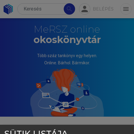
person
search
menu
BELÉPÉS
MeRSZ online
okoskönyvtár
Több száz tankönyv egy helyen.
Online. Bárhol. Bármikor.
SÜTIK LISTÁJA
PAPP ILONA (SZERK.)