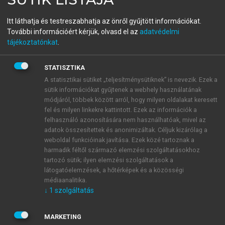
Szolgáltatási menedzsment
Itt láthatja és testreszabhatja az önről gyűjtött információkat.
További információért kérjük, olvasd el az
adatvédelmi
tájékoztatónkat
.
menu_book
OLVASÁS
STATISZTIKA
A statisztikai sütiket „teljesítménysütiknek” is nevezik. Ezek a
sütik információkat gyűjtenek a webhely használatának
A globalizáció gazdasági
módjáról, többek között arról, hogy milyen oldalakat keresett
fel és milyen linkekre kattintott. Ezek az információk a
összetevői
felhasználó azonosítására nem használhatóak, mivel az
adatok összesítettek és anonimizáltak. Céljuk kizárólag a
A gazdaságok és a nemzetközi gazdasági kapcsolatok
weboldal funkcióinak javítása. Ezek közé tartoznak a
fejlődésében a munkamegosztás növekedése, a
harmadik féltől származó elemzési szolgáltatásokhoz
komparatív előnyök kihasználására irányuló
tartozó sütik; ilyen elemzési szolgáltatások a
törekvések a XX. században a
külkereskedelem
látogatóelemzések, a hőtérképek és a közösségi
médiaanalitika.
állandó bővülése útján játszottak egyre nagyobb
↓
1
szolgáltatás
szerepet. A mennyiségi növekedés a század második
felében már egy minőségileg új világpiac
MARKETING
kialakulásához vezetett, amelyen a piaci szereplők