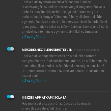
Ezek a sütik nyomon követik a felhasználó online
versenye egyre inkább nemzetközivé vált, a
tevékenységét. Az online tevékenységek megismerésével a
koncentráció, a nemzetközileg versenyképes
hirdetők relevánsabb reklámokat jeleníthetnek meg, és
vállalatméret messze túlnőtt a nemzeti kereteken. A
korlátozhatják, hogy a felhasználó hány alkalommal láthat
kilencvenes évek közepe óta a javak és szolgáltatások
egy hirdetést. Ezek a sütik más szervezetekkel és hirdetőkkel
kereskedelmének évenkénti tizenöt százalék körüli
is megoszthatják ezeket az információkat. Ezek állandó sütik,
amelyek szinte mindig egy harmadik féltől származnak.
növekedése a piacok világszerte tapasztalható
↓
2
szolgáltatás
integrációját eredményezte, illetve azzal járt együtt.
A külkereskedelem korábbi nemzetközi liberalizálása
mellett egyre fontosabbá vált a tőke, a munkaerő és a
MŰKÖDÉSHEZ ELENGEDHETETLEN
(mindig szükséges)
szellemi javak szabad áramlása. A kereskedelemnél
Ezek a sütik elengedhetetlenek az oldalunkon történő
böngészéshez,a funkciók használatához, és a felhasználók
nagyobb ütemben − már a nyolcvanas évek
nem tilthatják le azokat. A feltétlenül szükséges sütik közé
közepétől mintegy 13%-kal − nőttek a
portfólió-
tartoznak többek között a személyre szabott beállításokat
befektetésekre irányuló tranzakciók.
A globalizáció
kezelő sütik.
ezen gazdasági összetevőjében a hagyományosnak
↓
3
szolgáltatás
nevezhető vállalati kör mellett egyre nagyobb a
pénzügyi holdingok és a hedge-found-ok szerepe. A
legnagyobb mértékű növekedés − a kilencvenes évek
ÖSSZES APP ÁTKAPCSOLÁSA
elejétől évenkénti 17% körüli mértékben − azonban
Használja ezt a kapcsolót az összes alkalmazás
engedélyezéséhez/letiltásához.
a harmadik összetevőnél, a
külföldi direkt