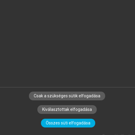
arrow_circle_left
arrow_circle_right
MATISCSÁKNÉ LIZÁK MARIANNA
(SZERK.)
Emberi erőforrás gazdálkodás
Csak a szükséges sütik elfogadása
Kiválasztottak elfogadása
Összes süti elfogadása