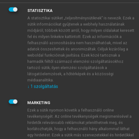
Szolgáltatás menedzsment
STATISZTIKA
A statisztikai sütiket „teljesítménysütiknek” is nevezik. Ezek a
sütik információkat gyűjtenek a webhely használatának
menu_book
módjáról, többek között arról, hogy milyen oldalakat keresett
OLVASÁS
fel és milyen linkekre kattintott. Ezek az információk a
felhasználó azonosítására nem használhatóak, mivel az
adatok összesítettek és anonimizáltak. Céljuk kizárólag a
weboldal funkcióinak javítása. Ezek közé tartoznak a
V. Szolgáltatás kultúra
harmadik féltől származó elemzési szolgáltatásokhoz
tartozó sütik; ilyen elemzési szolgáltatások a
látogatóelemzések, a hőtérképek és a közösségi
médiaanalitika.
↓
1
szolgáltatás
MARKETING
Ezek a sütik nyomon követik a felhasználó online
tevékenységét. Az online tevékenységek megismerésével a
hirdetők relevánsabb reklámokat jeleníthetnek meg, és
korlátozhatják, hogy a felhasználó hány alkalommal láthat
egy hirdetést. Ezek a sütik más szervezetekkel és hirdetőkkel