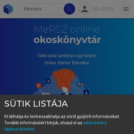
person
search
menu
BELÉPÉS
MeRSZ online
okoskönyvtár
Több száz tankönyv egy helyen.
Online. Bárhol. Bármikor.
SÜTIK LISTÁJA
Itt láthatja és testreszabhatja az önről gyűjtött információkat.
További információért kérjük, olvasd el az
adatvédelmi
tájékoztatónkat
.
HEIDRICH BALÁZS