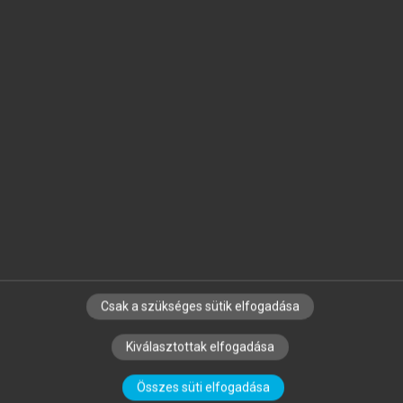
MATISCSÁKNÉ LIZÁK MARIANNA
(SZERK.)
Emberi erőforrás gazdálkodás
Csak a szükséges sütik elfogadása
Kiválasztottak elfogadása
SZERZŐKNEK
CÉGEKNEK
KÖNYVTÁROSOKNAK
Összes süti elfogadása