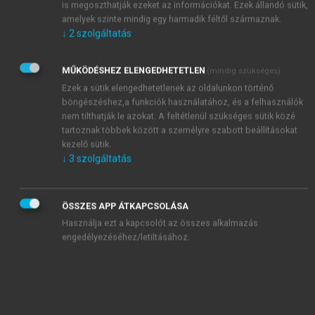
is megoszthatják ezeket az információkat. Ezek állandó sütik,
amelyek szinte mindig egy harmadik féltől származnak.
↓
2
szolgáltatás
MŰKÖDÉSHEZ ELENGEDHETETLEN
(mindig szükséges)
Ezek a sütik elengedhetetlenek az oldalunkon történő
böngészéshez,a funkciók használatához, és a felhasználók
nem tilthatják le azokat. A feltétlenül szükséges sütik közé
tartoznak többek között a személyre szabott beállításokat
kezelő sütik.
↓
3
szolgáltatás
TARTALOMJEGYZÉK
ÖSSZES APP ÁTKAPCSOLÁSA
Használja ezt a kapcsolót az összes alkalmazás
engedélyezéséhez/letiltásához.
SZOLGÁLTATÁS MENEDZSMENT
Impresszum
chevron_right
I. Szolgáltatások fogalomrendszere
chevron_right
II. szolgáltatás koncepciók
chevron_right
III. A szolgáltatások menedzsmentje