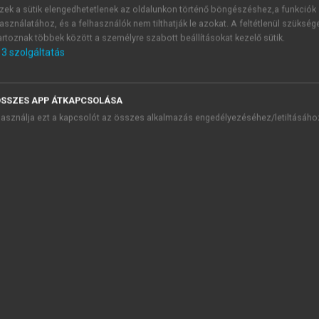
presszum
zek a sütik elengedhetetlenek az oldalunkon történő böngészéshez,a funkciók
asználatához, és a felhasználók nem tilthatják le azokat. A feltétlenül szükség
őszó
artoznak többek között a személyre szabott beállításokat kezelő sütik.
 rész. Bevezetés az ellátásilánc-menedzsmentbe
3
szolgáltatás
. rész. Az ellátási lánc stratégiai tervezése és kialakítása
4. Ellátási láncok feltérképezése
5. Ellátásilánc-stratégiák
SSZES APP ÁTKAPCSOLÁSA
6. Ellátási hálók kialakítása
asználja ezt a kapcsolót az összes alkalmazás engedélyezéséhez/letiltásáho
7. Globális ellátásilánc-menedzsment
7.1. Nemzetközi kereskedelem
7.2. A vállalati működés globalizálódási folyamata
chevron_right
7.3. Globális áthelyezés és kiszervezés
7.3.1. A globális áthelyezés és kiszervezés fogalm
7.3.2. A globális áthelyezés előnyei és kockázatai
7.3.3. A globális áthelyezés és hozzáadott érték kapcso
7.4. Összefoglalás
Ellenőrző kérdések
8. Szolgáltatások ellátási lánca