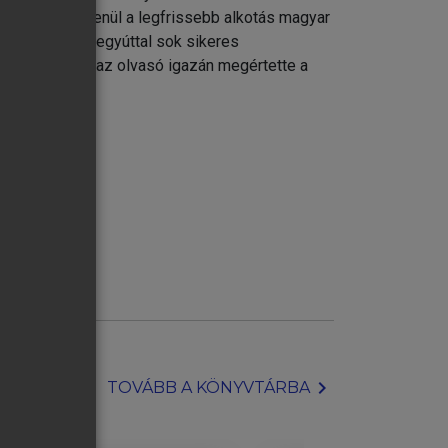
nyve kétségtelenül a legfrissebb alkotás magyar
rációt kapnak, egyúttal sok sikeres
lenőrzik, hogy az olvasó igazán megértette a
chevron_right
TOVÁBB A KÖNYVTÁRBA