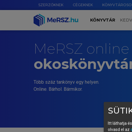
SZERZŐKNEK
CÉGEKNEK
KÖNYVTÁROSO
KÖNYVTÁR
KED
MeRSZ online
okoskönyvtá
Több száz tankönyv egy helyen.
Online. Bárhol. Bármikor.
SÜTIK
Itt láthatja 
olvasd el az