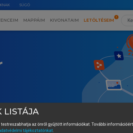
KNAK
SÚGÓ
VENCEIM
MAPPÁIM
KIVONATAIM
LETÖLTÉSEIM
r
 LISTÁJA
és testreszabhatja az önről gyűjtött információkat.
További információért 
adatvédelmi tájékoztatónkat
.