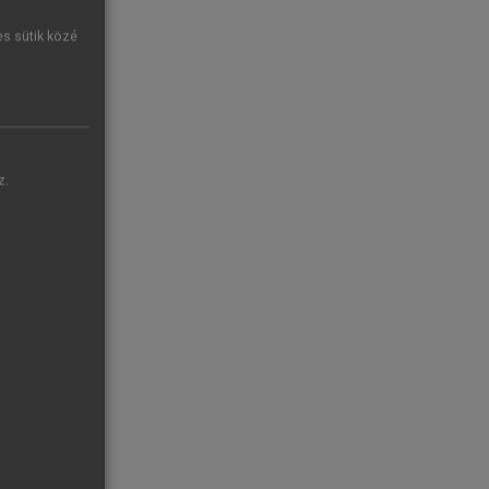
es sütik közé
z.
ak kapcsolata
lata