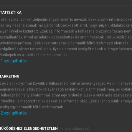
K.)
TATISZTIKA
nt
 statisztikai sütiket „teljesítménysütiknek” is nevezik. Ezek a sütik információka
ebhely használatának módjáról, többek között arról, hogy milyen oldalakat kere
ilyen linkekre kattintott. Ezek az információk a felhasználó azonosítására nem
asználhatóak, mivel az adatok összesítettek és anonimizáltak. Céljuk kizáróla
unkcióinak javítása. Ezek közé tartoznak a harmadik féltől származó elemzési
zolgáltatásokhoz tartozó sütik; ilyen elemzési szolgáltatások a látogatóelemz
 áthelyezés és kiszervezés fogalmak k
őtérképek és a közösségi médiaanalitika.
1
szolgáltatás
abolódásának tárgyalásában a globális kiszervezés
(outsourcin
ran megjelennek. Sokszor ezeket a fogalmakat egymás szinon
hogy a földrajzi vagy a tulajdonosi dimenzióban bekövetkez
MARKETING
hogy bizonyos esetekben a két jelenség együttesen megy végbe
zek a sütik nyomon követik a felhasználó online tevékenységét. Az online tev
egismerésével a hirdetők relevánsabb reklámokat jeleníthetnek meg, és korlát
 felhasználó hány alkalommal láthat egy hirdetést. Ezek a sütik más szervezete
irdetőkkel is megoszthatják ezeket az információkat. Ezek állandó sütik, amely
indig egy harmadik féltől származnak.
TARTALOMJEGYZÉK
2
szolgáltatás
LLÁTÁSILÁNC-MENEDZSMENT
ŰKÖDÉSHEZ ELENGEDHETETLEN
(mindig szükséges)