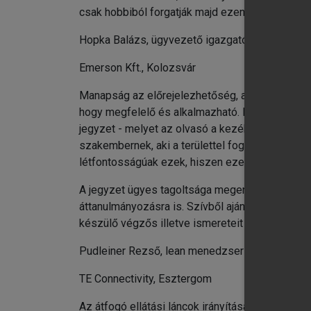
csak hobbiból forgatják majd ezen lapokat!
Hopka Balázs, ügyvezető igazgató
Emerson Kft., Kolozsvár
Manapság az előrejelezhetőség, a flexibilitás é
hogy megfelelő és alkalmazható. Ez a többténye
jegyzet - melyet az olvasó a kezében tart - sike
szakembernek, aki a területtel foglalkozik. A g
létfontosságúak ezek, hiszen ezek által érti m
A jegyzet ügyes tagoltsága megengedi, hogy es
áttanulmányozásra is. Szívből ajánlom minden k
készülő végzős illetve ismereteit „modernizáln
Pudleiner Rezső, lean menedzser
TE Connectivity, Esztergom
Az átfogó ellátási láncok irányításának képess