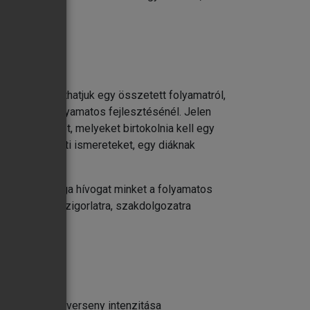
 esetén állíthatjuk egy összetett folyamatról,
lésénél és folyamatos fejlesztésénél. Jelen
on ismereteket, melyeket birtokolnia kell egy
 ki az elméleti ismereteket, egy diáknak
 olvashatósága hívogat minket a folyamatos
 vagy éppen szigorlatra, szakdolgozatra
Egyszerűen, a verseny intenzitása