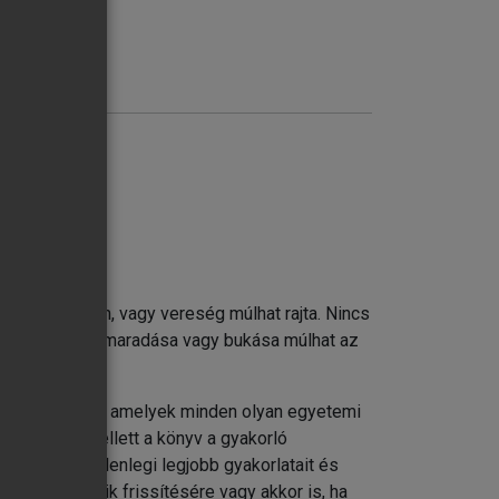
ánc - győzelem, vagy vereség múlhat rajta. Nincs
ben cégek fennmaradása vagy bukása múlhat az
ó ismereteket, amelyek minden olyan egyetemi
az oktatás mellett a könyv a gyakorló
k a szakma jelenlegi legjobb gyakorlatait és
évő ismereteik frissítésére vagy akkor is, ha