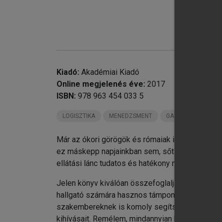
chevron_right
II
chevron_right
IV
Sz
Kiadó:
Akadémiai Kiadó
Online megjelenés éve:
2017
ISBN:
978 963 454 033 5
LOGISZTIKA
MENEDZSMENT
GAZDASÁG
Már az ókori görögök és rómaiak is tudták, mily
ez máskepp napjainkban sem, sőt! Világunk ver
ellátási lánc tudatos és hatékony menedzsmentj
Jelen könyv kiválóan összefoglalja az ellátás
hallgató számára hasznos támpontot jelentenek, 
szakembereknek is komoly segítséget nyújthat: a
kihívásait. Remélem, mindannyian hasznosnak tal