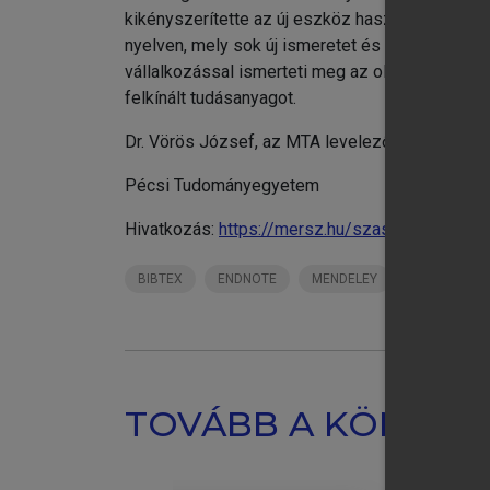
kikényszerítette az új eszköz használatba vétel
nyelven, mely sok új ismeretet és módszertant a
vállalkozással ismerteti meg az olvasót. A feje
felkínált tudásanyagot.
Dr. Vörös József, az MTA levelező tagja, egyet
Pécsi Tudományegyetem
Hivatkozás:
https://mersz.hu/szasz-demeter-e
BIBTEX
ENDNOTE
MENDELEY
ZOTERO
TOVÁBB A KÖNYVT