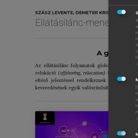
SZÁSZ LEVENTE, DEMETER KRISZTINA (SZER
S
Ellátásilánc-menedzsme
A
w
m
h
f
s
A globális
h
↓
Az ellátásilánc-folyamatok globális szétdar
relokáció
(offshoring, relocation)
fogalmak gyak
eltérő jelentéssel rendelkeznek aszerint, 
keveredésének egyik valószínűsíthető oka az, 
E
m
a
h
m
↓
E
M