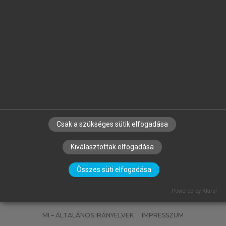
OR,
BORKA PÉTER
Respiratorikus fizioterápia
ikai
Csak a szükséges sütik elfogadása
Kiválasztottak elfogadása
Összes süti elfogadása
SZERZŐKNEK
CÉGEKNEK
KÖNYVTÁROSOKNAK
Powered by Klaro!
SZERKESZTÉSI ÉS LEKTORÁLÁSI ALAPELVEK
MI – ÁLTALÁNOS IRÁNYELVEK
IMPRESSZUM