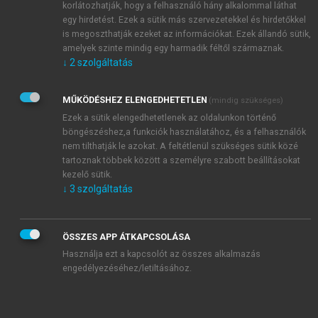
korlátozhatják, hogy a felhasználó hány alkalommal láthat
egy hirdetést. Ezek a sütik más szervezetekkel és hirdetőkkel
is megoszthatják ezeket az információkat. Ezek állandó sütik,
amelyek szinte mindig egy harmadik féltől származnak.
↓
2
szolgáltatás
MŰKÖDÉSHEZ ELENGEDHETETLEN
(mindig szükséges)
Ezek a sütik elengedhetetlenek az oldalunkon történő
böngészéshez,a funkciók használatához, és a felhasználók
nem tilthatják le azokat. A feltétlenül szükséges sütik közé
tartoznak többek között a személyre szabott beállításokat
kezelő sütik.
↓
3
szolgáltatás
ÖSSZES APP ÁTKAPCSOLÁSA
Használja ezt a kapcsolót az összes alkalmazás
engedélyezéséhez/letiltásához.