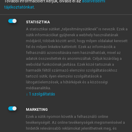
További információért kérjük, olvasd el az
adatvédelmi
TÓTH TÍMEA, VÉKONY BLANKA
tájékoztatónkat
.
Közétkeztetési szakácskönyv
STATISZTIKA
A statisztikai sütiket „teljesítménysütiknek” is nevezik. Ezek a
menu_book
OLVASÁS
sütik információkat gyűjtenek a webhely használatának
módjáról, többek között arról, hogy milyen oldalakat keresett
fel és milyen linkekre kattintott. Ezek az információk a
felhasználó azonosítására nem használhatóak, mivel az
adatok összesítettek és anonimizáltak. Céljuk kizárólag a
PIRÍTOTT TARHONYA
weboldal funkcióinak javítása. Ezek közé tartoznak a
harmadik féltől származó elemzési szolgáltatásokhoz
A fölmelegített zsiradékba, sütőbe beletesszük a
tartozó sütik; ilyen elemzési szolgáltatások a
tarhonyát, és időnként kevergetve aranysárgára
látogatóelemzések, a hőtérképek és a közösségi
pirítjuk. A tarhonya kétszeresét kitevő forrásban
médiaanalitika.
↓
1
szolgáltatás
lévő, sós vízzel felengedjük. Letakarva 20–25 perc
alatt puhára pároljuk. Készülhet kombinált sütő-főző
berendezésben is. Közben nem szabad kevergetni,
MARKETING
csak villával rázogatni.
Ezek a sütik nyomon követik a felhasználó online
tevékenységét. Az online tevékenységek megismerésével a
hirdetők relevánsabb reklámokat jeleníthetnek meg, és