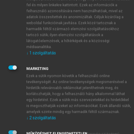
deducted.
fel és milyen linkekre kattintott. Ezek az információk a
felhasználó azonosítására nem használhatóak, mivel az
adatok összesítettek és anonimizáltak. Céljuk kizárólag a
weboldal funkcióinak javítása. Ezek közé tartoznak a
Within the internal market in the EU, the sales from
harmadik féltől származó elemzési szolgáltatásokhoz
one to the other country (exports) as well as in case
tartozó sütik; ilyen elemzési szolgáltatások a
of third countries are tax-free within the state of
látogatóelemzések, a hőtérképek és a közösségi
origin of the transaction. The buyer, however can
médiaanalitika.
calculate the tax payable according to the VAT
↓
1
szolgáltatás
regulations of the buyer’s country.
Passenger transport
is also
tax-free,
if either of the
MARKETING
points of departure and arrival or both are abroad.
Ezek a sütik nyomon követik a felhasználó online
The sale of commodities is tax-free, too, if it takes
tevékenységét. Az online tevékenységek megismerésével a
place on a train, boat/ferry or airplane as part of the
hirdetők relevánsabb reklámokat jeleníthetnek meg, és
korlátozhatják, hogy a felhasználó hány alkalommal láthat
transport of passengers within the EU and the
egy hirdetést. Ezek a sütik más szervezetekkel és hirdetőkkel
commodities sold are to be eaten/drunk on board.
is megoszthatják ezeket az információkat. Ezek állandó sütik,
amelyek szinte mindig egy harmadik féltől származnak.
Deduction of the tax
↓
2
szolgáltatás
Making account with the budget is very simple – or
it is at least, when it is made according to the basic
MŰKÖDÉSHEZ ELENGEDHETETLEN
(mindig szükséges)