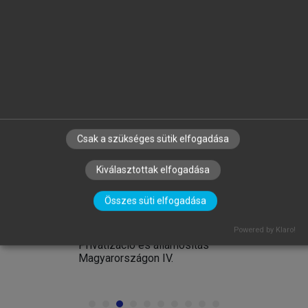
arrow_circle_left
arrow_circle_right
Csak a szükséges sütik elfogadása
Kiválasztottak elfogadása
Összes süti elfogadása
MIHÁLYI PÉTER
Powered by Klaro!
Privatizáció és államosítás
Magyarországon IV.