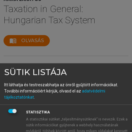
Taxation in General:
Hungarian Tax System
menu_book
OLVASÁS
Genuinely VAT exempt
SÜTIK LISTÁJA
transactions
Itt láthatja és testreszabhatja az önről gyűjtött információkat.
További információért kérjük, olvasd el az
adatvédelmi
tájékoztatónkat
.
Definition
Genunine exemption from vat:
The peculiarity
of
genuine tax exemption
is that it is coupled with
STATISZTIKA
no actual payment obligation, but the input tax
A statisztikai sütiket „teljesítménysütiknek” is nevezik. Ezek a
sütik információkat gyűjtenek a webhely használatának
incurred in the course of performance can be
módjáról, többek között arról, hogy milyen oldalakat keresett