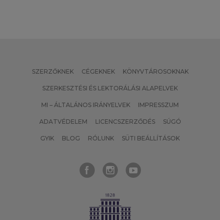
SZERZŐKNEK
CÉGEKNEK
KÖNYVTÁROSOKNAK
SZERKESZTÉSI ÉS LEKTORÁLÁSI ALAPELVEK
MI – ÁLTALÁNOS IRÁNYELVEK
IMPRESSZUM
ADATVÉDELEM
LICENCSZERZŐDÉS
SÚGÓ
GYIK
BLOG
RÓLUNK
SÜTI BEÁLLÍTÁSOK