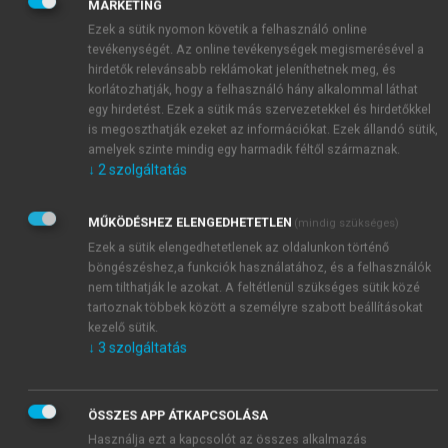
MARKETING
alternatívák.
Ezek a sütik nyomon követik a felhasználó online
tevékenységét. Az online tevékenységek megismerésével a
hirdetők relevánsabb reklámokat jeleníthetnek meg, és
korlátozhatják, hogy a felhasználó hány alkalommal láthat
egy hirdetést. Ezek a sütik más szervezetekkel és hirdetőkkel
is megoszthatják ezeket az információkat. Ezek állandó sütik,
amelyek szinte mindig egy harmadik féltől származnak.
↓
2
szolgáltatás
MŰKÖDÉSHEZ ELENGEDHETETLEN
(mindig szükséges)
Ezek a sütik elengedhetetlenek az oldalunkon történő
böngészéshez,a funkciók használatához, és a felhasználók
nem tilthatják le azokat. A feltétlenül szükséges sütik közé
tartoznak többek között a személyre szabott beállításokat
kezelő sütik.
↓
3
szolgáltatás
ÖSSZES APP ÁTKAPCSOLÁSA
Használja ezt a kapcsolót az összes alkalmazás