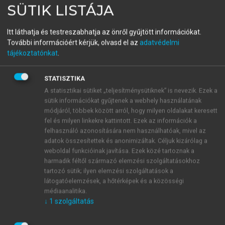
SÜTIK LISTÁJA
TAMÁS, SIMÁNDI LÁSZLÓ
Szervetlen kémiai nevezéktan
Itt láthatja és testreszabhatja az önről gyűjtött információkat.
Az IUPAC 2005. évi szabályai
További információért kérjük, olvasd el az
adatvédelmi
tájékoztatónkat
.
menu_book
OLVASÁS
STATISZTIKA
A statisztikai sütiket „teljesítménysütiknek” is nevezik. Ezek a
sütik információkat gyűjtenek a webhely használatának
módjáról, többek között arról, hogy milyen oldalakat keresett
A szubsztituált anionok
fel és milyen linkekre kattintott. Ezek az információk a
felhasználó azonosítására nem használhatóak, mivel az
A szubsztituált anionok nevét az alaphidrid nevének
adatok összesítettek és anonimizáltak. Céljuk kizárólag a
fent leírt módosításával képezzük (l. az
IR-6.4.4.
és
weboldal funkcióinak javítása. Ezek közé tartoznak a
harmadik féltől származó elemzési szolgáltatásokhoz
az
IR-6.4.5.
szabályt) a szubsztituensekhez további
tartozó sütik; ilyen elemzési szolgáltatások a
előtagokat adva. A szerkezet számozásakor az a hely,
látogatóelemzések, a hőtérképek és a közösségi
ahonnan a hidront eltávolítottuk, vagy a hidridiont
médiaanalitika.
addicionáltuk, előnyt élvez a szubsztituensek
↓
1
szolgáltatás
helyzetével szemben, amint ezt a 4. példa mutatja.
Sok esetben az additív nevek általánosan elfogadott