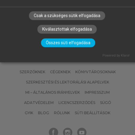
SZILVIA, VÉKONY BLANKA
Ételkészítési technológia és
kolloidika
Csak a szükséges sütik elfogadása
Kiválasztottak elfogadása
Összes süti elfogadása
Powered by Klaro!
SZERZŐKNEK
CÉGEKNEK
KÖNYVTÁROSOKNAK
SZERKESZTÉSI ÉS LEKTORÁLÁSI ALAPELVEK
MI – ÁLTALÁNOS IRÁNYELVEK
IMPRESSZUM
ADATVÉDELEM
LICENCSZERZŐDÉS
SÚGÓ
GYIK
BLOG
RÓLUNK
SÜTI BEÁLLÍTÁSOK