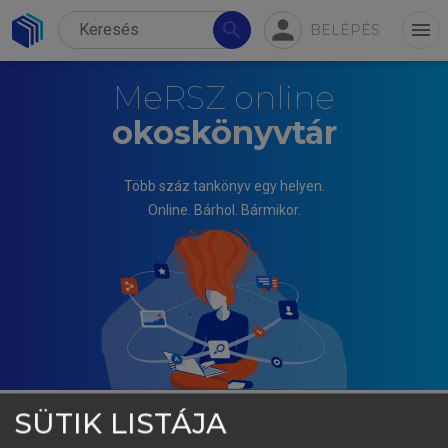
person
search
menu
BELÉPÉS
MeRSZ online
okoskönyvtár
Több száz tankönyv egy helyen.
Online. Bárhol. Bármikor.
SÜTIK LISTÁJA
BENCZES ISTVÁN, SZUNOMÁR ÁGNES (SZERK.)