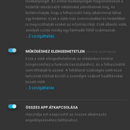
és a világ népességének 13,7 százaléka élt itt.
tevékenységét. Az online tevékenységek megismerésével a
hirdetők relevánsabb reklámokat jeleníthetnek meg, és
korlátozhatják, hogy a felhasználó hány alkalommal láthat
egy hirdetést. Ezek a sütik más szervezetekkel és hirdetőkkel
is megoszthatják ezeket az információkat. Ezek állandó sütik,
amelyek szinte mindig egy harmadik féltől származnak.
↓
2
szolgáltatás
MŰKÖDÉSHEZ ELENGEDHETETLEN
(mindig szükséges)
Ezek a sütik elengedhetetlenek az oldalunkon történő
böngészéshez,a funkciók használatához, és a felhasználók
nem tilthatják le azokat. A feltétlenül szükséges sütik közé
tartoznak többek között a személyre szabott beállításokat
kezelő sütik.
↓
3
szolgáltatás
ÖSSZES APP ÁTKAPCSOLÁSA
Használja ezt a kapcsolót az összes alkalmazás
engedélyezéséhez/letiltásához.