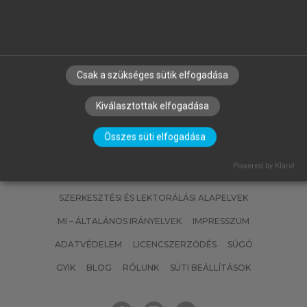
MATISCSÁKNÉ LIZÁK MARIANNA
(SZERK.)
Emberi erőforrás gazdálkodás
Csak a szükséges sütik elfogadása
Kiválasztottak elfogadása
Összes süti elfogadása
Powered by Klaro!
SZERZŐKNEK
CÉGEKNEK
KÖNYVTÁROSOKNAK
SZERKESZTÉSI ÉS LEKTORÁLÁSI ALAPELVEK
MI – ÁLTALÁNOS IRÁNYELVEK
IMPRESSZUM
ADATVÉDELEM
LICENCSZERZŐDÉS
SÚGÓ
GYIK
BLOG
RÓLUNK
SÜTI BEÁLLÍTÁSOK