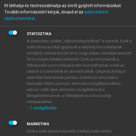
Itt láthatja és testreszabhatja az önről gyűjtött információkat.
Változó világ
További információért kérjük, olvasd el az
adatvédelmi
Ünnepi tanulmánykötet Szentes Tamás akadémikus 90.
tájékoztatónkat
.
születésnapja alkalmából
STATISZTIKA
A statisztikai sütiket „teljesítménysütiknek” is nevezik. Ezek a
menu_book
OLVASÁS
sütik információkat gyűjtenek a webhely használatának
módjáról, többek között arról, hogy milyen oldalakat keresett
fel és milyen linkekre kattintott. Ezek az információk a
felhasználó azonosítására nem használhatóak, mivel az
adatok összesítettek és anonimizáltak. Céljuk kizárólag a
Segélyek
weboldal funkcióinak javítása. Ezek közé tartoznak a
harmadik féltől származó elemzési szolgáltatásokhoz
A hivatalos fejlesztési segély (ODA) és a többi
tartozó sütik; ilyen elemzési szolgáltatások a
hivatalos segély kiemelkedő szerepet játszik Afrika
látogatóelemzések, a hőtérképek és a közösségi
fejlődésének finanszírozásában. Ebből a szempontból
médiaanalitika.
Afrika „felülreprezentált”, mivel 2019-ben az összes
↓
1
szolgáltatás
ODA 32,4 százaléka Afrikába irányult, 27,2 százaléka
pedig a szubszaharai Afrikába, míg a régiónak a
MARKETING
világ GDP-jéből való részesedése 3,1 százalék volt,
Ezek a sütik nyomon követik a felhasználó online