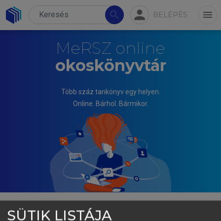
person
search
menu
BELÉPÉS
MeRSZ online
okoskönyvtár
Több száz tankönyv egy helyen.
Online. Bárhol. Bármikor.
SÜTIK LISTÁJA
BENCZES ISTVÁN, SZUNOMÁR ÁGNES (SZERK.)