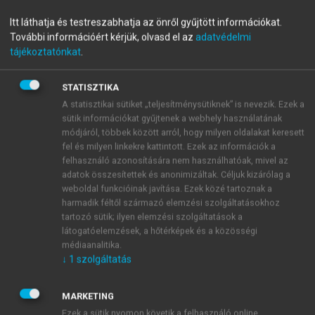
Változó világ
Itt láthatja és testreszabhatja az önről gyűjtött információkat.
További információért kérjük, olvasd el az
adatvédelmi
Ünnepi tanulmánykötet Szentes Tamás akadémikus 90.
tájékoztatónkat
.
születésnapja alkalmából
STATISZTIKA
menu_book
OLVASÁS
A statisztikai sütiket „teljesítménysütiknek” is nevezik. Ezek a
sütik információkat gyűjtenek a webhely használatának
módjáról, többek között arról, hogy milyen oldalakat keresett
fel és milyen linkekre kattintott. Ezek az információk a
felhasználó azonosítására nem használhatóak, mivel az
Körforgásos gazdaság és ipari
adatok összesítettek és anonimizáltak. Céljuk kizárólag a
weboldal funkcióinak javítása. Ezek közé tartoznak a
szimbiózis
harmadik féltől származó elemzési szolgáltatásokhoz
tartozó sütik; ilyen elemzési szolgáltatások a
A későn jövő és későn iparosodó fejlődő országok
látogatóelemzések, a hőtérképek és a közösségi
vonatkozásában Mathews a zöld növekedést és a zöld
médiaanalitika.
iparpolitikát három kérdéskör köré csoportosítja
↓
1
szolgáltatás
(
Mathews, 2020
): 1. energiabiztonság és megújuló
energiaforrásokra való átállás; 2. az erőforrás-
MARKETING
felhasználás hatékonyságának növelése (azaz a
Ezek a sütik nyomon követik a felhasználó online