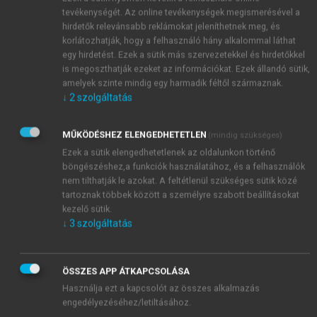
körforgásos gazdasági modell alkalmazása); valamint
tevékenységét. Az online tevékenységek megismerésével a
3. a zöld növekedés innovatív finanszírozása, piaci
hirdetők relevánsabb reklámokat jeleníthetnek meg, és
alapú zöld hitelek és kötvények kibocsátása. Az
korlátozhatják, hogy a felhasználó hány alkalommal láthat
egy hirdetést. Ezek a sütik más szervezetekkel és hirdetőkkel
alábbiakban a második pontra, az erőforrás-
is megoszthatják ezeket az információkat. Ezek állandó sütik,
hatékonyság növelésének kérdéskörére
amelyek szinte mindig egy harmadik féltől származnak.
koncentrálunk.
↓
2
szolgáltatás
MŰKÖDÉSHEZ ELENGEDHETETLEN
(mindig szükséges)
Ezek a sütik elengedhetetlenek az oldalunkon történő
böngészéshez,a funkciók használatához, és a felhasználók
nem tilthatják le azokat. A feltétlenül szükséges sütik közé
tartoznak többek között a személyre szabott beállításokat
kezelő sütik.
↓
3
szolgáltatás
ÖSSZES APP ÁTKAPCSOLÁSA
Használja ezt a kapcsolót az összes alkalmazás
engedélyezéséhez/letiltásához.