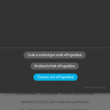
MATISCSÁKNÉ LIZÁK MARIANNA
(SZERK.)
Emberi erőforrás gazdálkodás
Csak a szükséges sütik elfogadása
Kiválasztottak elfogadása
Összes süti elfogadása
Powered by Klaro!
SZERZŐKNEK
CÉGEKNEK
KÖNYVTÁROSOKNAK
SZERKESZTÉSI ÉS LEKTORÁLÁSI ALAPELVEK