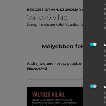
w
m
BENCZES ISTVÁN, SZUNOMÁR ÁGNES (SZERK
h
Változó világ
f
s
Ünnepi tanulmánykötet Szentes Tamás akadémik
h
↓
Mélyebben fekvő okok:
E
m
a
Andrej Kortunov orosz politikai elemző, a mos
h
kimenetéről.
m
↓
M
E
h
t
Vá