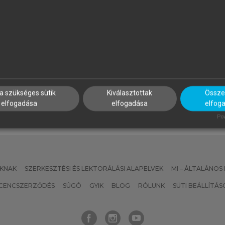
APP ILONA (SZERK.)
PROJECT MANAGEMENT
INSTITUTE
zálloda- és
Projektmenedzsment útmut
endéglátásmenedzsment
a szükséges sütik
Kiválasztottak
Összes
elfogadása
elfogadása
elfog
Pow
KNAK
SZERKESZTÉSI ÉS LEKTORÁLÁSI ALAPELVEK
MI – ÁLTALÁNOS
ICENCSZERZŐDÉS
SÚGÓ
GYIK
BLOG
RÓLUNK
SÜTI BEÁLLÍTÁS