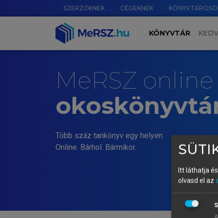
SZERZŐKNEK
CÉGEKNEK
KÖNYVTÁROSO
KÖNYVTÁR
KED
MeRSZ online
okoskönyvtá
Több száz tankönyv egy helyen.
SÜTIK
Online. Bárhol. Bármikor.
Itt láthatja 
olvasd el az
S
A