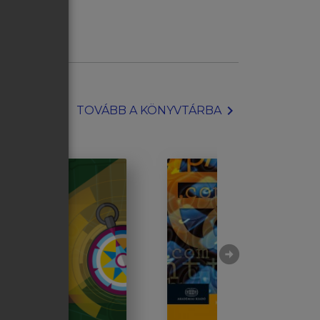
chevron_right
TOVÁBB A KÖNYVTÁRBA
arrow_circle_right