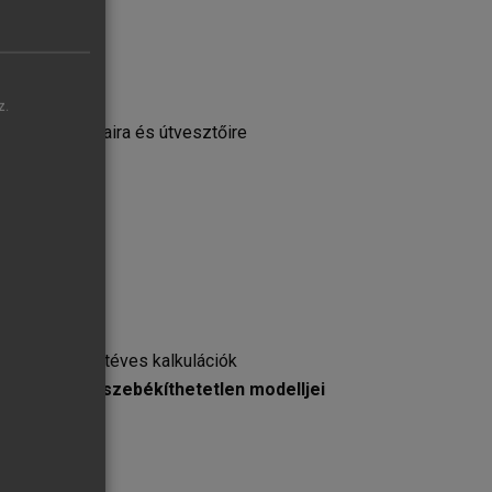
z.
trendjeire, útjaira és útvesztőire
domány?
emeken alapuló téves kalkulációk
erveződés összebékíthetetlen modelljei
n