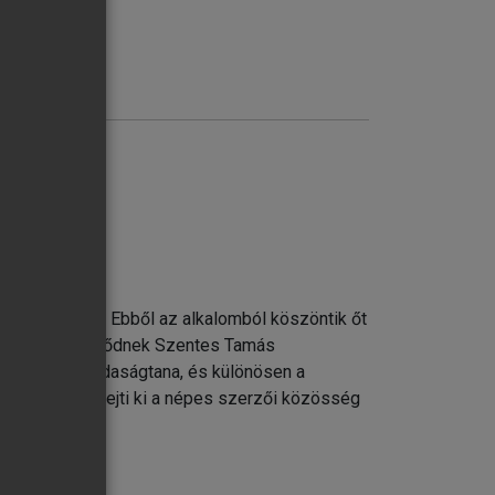
ott
 koordináció kudarcai
90. életévét. Ebből az alkalomból köszöntik őt
vagy közvetve kötődnek Szentes Tamás
ntegráció gazdaságtana, és különösen a
ja témákban fejti ki a népes szerzői közösség