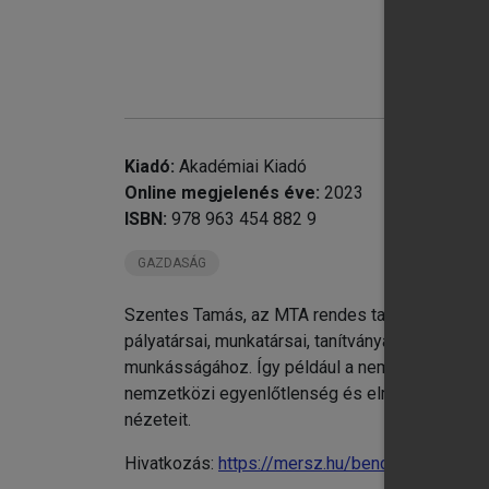
chevron_right
Kiadó:
Akadémiai Kiadó
chevron_right
El
Online megjelenés éve:
2023
chevron_right
Eu
ISBN:
978 963 454 882 9
chevron_right
Az
GAZDASÁG
chevron_right
Re
Szentes Tamás, az MTA rendes tagja, a Budapest
pályatársai, munkatársai, tanítványai és barát
munkásságához. Így például a nemzetközi gazda
nemzetközi egyenlőtlenség és elmaradottság, a
nézeteit.
Hivatkozás:
https://mersz.hu/benczes-szunomar