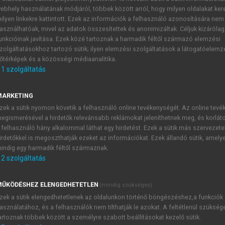
ebhely használatának módjáról, többek között arról, hogy milyen oldalakat kere
ilyen linkekre kattintott. Ezek az információk a felhasználó azonosítására nem
.)
asználhatóak, mivel az adatok összesítettek és anonimizáltak. Céljuk kizáróla
unkcióinak javítása. Ezek közé tartoznak a harmadik féltől származó elemzési
zolgáltatásokhoz tartozó sütik; ilyen elemzési szolgáltatások a látogatóelemz
us 90. születésnapja alkalmából
őtérképek és a közösségi médiaanalitika.
1
szolgáltatás
 a társadalmi és politikai szerveződé
MARKETING
zek a sütik nyomon követik a felhasználó online tevékenységét. Az online tev
modelljei
egismerésével a hirdetők relevánsabb reklámokat jeleníthetnek meg, és korlát
 felhasználó hány alkalommal láthat egy hirdetést. Ezek a sütik más szervezete
zkvai RIAC (Russian International Affairs Council) vezetője 
irdetőkkel is megoszthatják ezeket az információkat. Ezek állandó sütik, amely
indig egy harmadik féltől származnak.
2
szolgáltatás
ŰKÖDÉSHEZ ELENGEDHETETLEN
(mindig szükséges)
TARTALOMJEGYZÉK
zek a sütik elengedhetetlenek az oldalunkon történő böngészéshez,a funkciók
asználatához, és a felhasználók nem tilthatják le azokat. A feltétlenül szükség
artoznak többek között a személyre szabott beállításokat kezelő sütik.
ltozó világ • Ünnepi tanulmánykötet Szentes Tamás akadémikus 