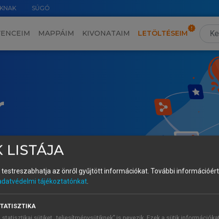
KNAK
SÚGÓ
VENCEIM
MAPPÁIM
KIVONATAIM
LETÖLTÉSEIM
r
 LISTÁJA
és testreszabhatja az önről gyűjtött információkat.
További információért 
adatvédelmi tájékoztatónkat
.
TATISZTIKA
 statisztikai sütiket „teljesítménysütiknek” is nevezik. Ezek a sütik információka