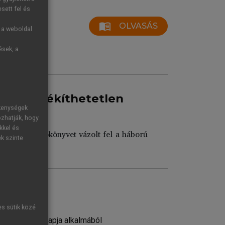
sett fel és
menu_book
OLVASÁS
g a weboldal
ések, a
s összebékíthetetlen
ékenységek
ozhatják, hogy
kkel és
három forgatókönyvet vázolt fel a háború
ek szinte
es sütik közé
90. születésnapja alkalmából