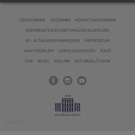
SZERZŐKNEK
CÉGEKNEK
KÖNYVTÁROSOKNAK
SZERKESZTÉSI ÉS LEKTORÁLÁSI ALAPELVEK
MI – ÁLTALÁNOS IRÁNYELVEK
IMPRESSZUM
ADATVÉDELEM
LICENCSZERZŐDÉS
SÚGÓ
GYIK
BLOG
RÓLUNK
SÜTI BEÁLLÍTÁSOK
Verzió: 2.7.2