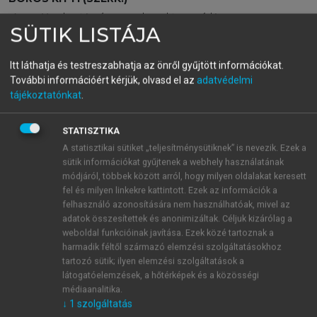
Az üzleti és a kulturális
SÜTIK LISTÁJA
rendezvények értékteremtő
Itt láthatja és testreszabhatja az önről gyűjtött információkat.
ereje
További információért kérjük, olvasd el az
adatvédelmi
tájékoztatónkat
.
menu_book
OLVASÁS
STATISZTIKA
A statisztikai sütiket „teljesítménysütiknek” is nevezik. Ezek a
sütik információkat gyűjtenek a webhely használatának
módjáról, többek között arról, hogy milyen oldalakat keresett
fel és milyen linkekre kattintott. Ezek az információk a
A Szentendrei Kulináris
felhasználó azonosítására nem használhatóak, mivel az
Almárium Hagyományőrző
adatok összesítettek és anonimizáltak. Céljuk kizárólag a
weboldal funkcióinak javítása. Ezek közé tartoznak a
Fesztivál és Workshop üzleti
harmadik féltől származó elemzési szolgáltatásokhoz
modellje
tartozó sütik; ilyen elemzési szolgáltatások a
látogatóelemzések, a hőtérképek és a közösségi
A tervezett fesztivál a gasztronómián keresztül a
médiaanalitika.
helyi értékek bemutatását hangsúlyozza, amelynek
↓
1
szolgáltatás