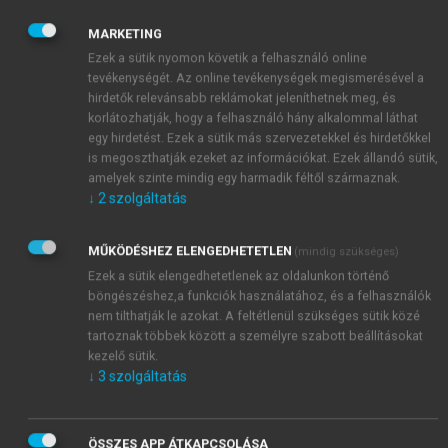
helyszínéül Szentendre szolgál. A település a Kis-
Duna jobb partján, a Visegrádi-hegység és a folyó
MARKETING
menti sík vidék találkozási pontjánál a Dunakanyar
Ezek a sütik nyomon követik a felhasználó online
kapujában fekszik. Szentendre Budapest irányából
tevékenységét. Az online tevékenységek megismerésével a
hirdetők relevánsabb reklámokat jeleníthetnek meg, és
könnyen megközelíthető autóval, HÉV-vel, autóbusz-
korlátozhatják, hogy a felhasználó hány alkalommal láthat
és sétahajójáratokkal. A város gazdag történelmi
egy hirdetést. Ezek a sütik más szervezetekkel és hirdetőkkel
múlttal rendelkezik, miután egykori területe Budával
is megoszthatják ezeket az információkat. Ezek állandó sütik,
együtt 1686-ban felszabadult. Szentendre természeti
amelyek szinte mindig egy harmadik féltől származnak.
környezete a 19. és a 20. század során eleinte nem a
↓
2
szolgáltatás
turistákat, hanem a művészeket vonzotta. A két
világháború közötti időszak fontos eseménye volt a
MŰKÖDÉSHEZ ELENGEDHETETLEN
(mindig szükséges)
szentendrei művésztelep 1926. évi megalapítása.
Ezek a sütik elengedhetetlenek az oldalunkon történő
Napjainkban a város kultúráját elsősorban a délszláv
böngészéshez,a funkciók használatához, és a felhasználók
örökség, illetve a városhoz köthető, leginkább
nem tilthatják le azokat. A feltétlenül szükséges sütik közé
tartoznak többek között a személyre szabott beállításokat
kortárs művészek határozzák meg.
kezelő sütik.
↓
3
szolgáltatás
ÖSSZES APP ÁTKAPCSOLÁSA