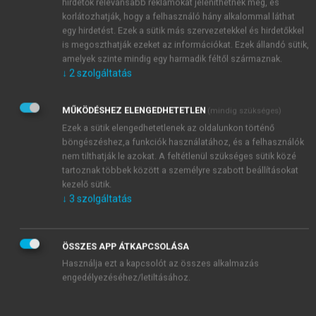
hirdetők relevánsabb reklámokat jeleníthetnek meg, és
korlátozhatják, hogy a felhasználó hány alkalommal láthat
egy hirdetést. Ezek a sütik más szervezetekkel és hirdetőkkel
is megoszthatják ezeket az információkat. Ezek állandó sütik,
amelyek szinte mindig egy harmadik féltől származnak.
↓
2
szolgáltatás
MŰKÖDÉSHEZ ELENGEDHETETLEN
(mindig szükséges)
Ezek a sütik elengedhetetlenek az oldalunkon történő
böngészéshez,a funkciók használatához, és a felhasználók
nem tilthatják le azokat. A feltétlenül szükséges sütik közé
tartoznak többek között a személyre szabott beállításokat
kezelő sütik.
↓
3
szolgáltatás
ÖSSZES APP ÁTKAPCSOLÁSA
TARTALOMJEGYZÉK
Használja ezt a kapcsolót az összes alkalmazás
engedélyezéséhez/letiltásához.
Fluid Flow Systems
Copyright Page