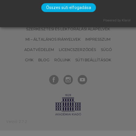
Összes süti elfogadása
SZERZŐKNEK
CÉGEKNEK
KÖNYVTÁROSOKNAK
Powered by Klaro!
SZERKESZTÉSI ÉS LEKTORÁLÁSI ALAPELVEK
MI – ÁLTALÁNOS IRÁNYELVEK
IMPRESSZUM
ADATVÉDELEM
LICENCSZERZŐDÉS
SÚGÓ
GYIK
BLOG
RÓLUNK
SÜTI BEÁLLÍTÁSOK
Verzió: 2.7.2