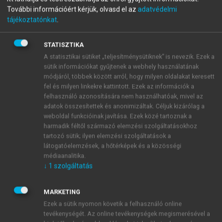
További információért kérjük, olvasd el az
adatvédelmi
Fluid Flow Systems
tájékoztatónkat
.
STATISZTIKA
menu_book
OLVASÁS
A statisztikai sütiket „teljesítménysütiknek” is nevezik. Ezek a
sütik információkat gyűjtenek a webhely használatának
módjáról, többek között arról, hogy milyen oldalakat keresett
fel és milyen linkekre kattintott. Ezek az információk a
Runge-Kutta methods
felhasználó azonosítására nem használhatóak, mivel az
adatok összesítettek és anonimizáltak. Céljuk kizárólag a
By Runge-Kutta (R-K) methods we mean a whole
weboldal funkcióinak javítása. Ezek közé tartoznak a
harmadik féltől származó elemzési szolgáltatásokhoz
family of methods. The first-order R-K method is
tartozó sütik; ilyen elemzési szolgáltatások a
Euler’s method.
látogatóelemzések, a hőtérképek és a közösségi
médiaanalitika.
↓
1
szolgáltatás
MARKETING
Ezek a sütik nyomon követik a felhasználó online
tevékenységét. Az online tevékenységek megismerésével a