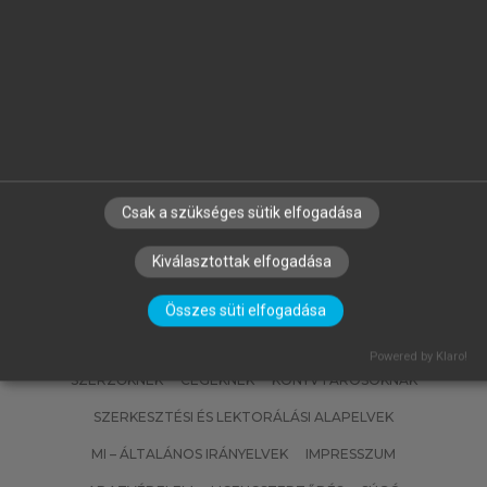
MATISCSÁKNÉ LIZÁK MARIANNA
(SZERK.)
Emberi erőforrás gazdálkodás
Csak a szükséges sütik elfogadása
Kiválasztottak elfogadása
Összes süti elfogadása
Powered by Klaro!
SZERZŐKNEK
CÉGEKNEK
KÖNYVTÁROSOKNAK
SZERKESZTÉSI ÉS LEKTORÁLÁSI ALAPELVEK
MI – ÁLTALÁNOS IRÁNYELVEK
IMPRESSZUM