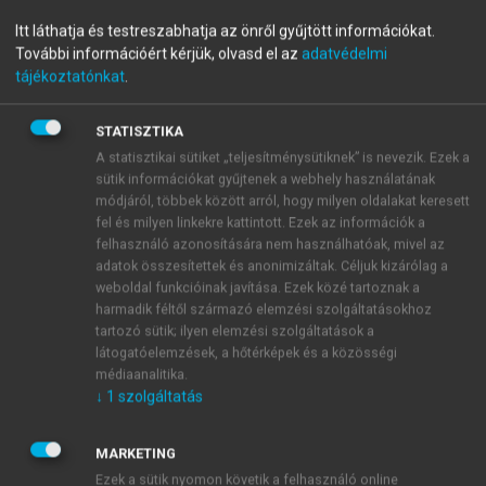
Business Management
Itt láthatja és testreszabhatja az önről gyűjtött információkat.
További információért kérjük, olvasd el az
adatvédelmi
Starting up, Growth, Development
tájékoztatónkat
.
menu_book
STATISZTIKA
OLVASÁS
A statisztikai sütiket „teljesítménysütiknek” is nevezik. Ezek a
sütik információkat gyűjtenek a webhely használatának
módjáról, többek között arról, hogy milyen oldalakat keresett
fel és milyen linkekre kattintott. Ezek az információk a
References
felhasználó azonosítására nem használhatóak, mivel az
adatok összesítettek és anonimizáltak. Céljuk kizárólag a
Adizes, I. (1992):
Vállalatok életciklusai (Life Cycles of
weboldal funkcióinak javítása. Ezek közé tartoznak a
Enterprises)
. HVG Kiadó, Budapest.
harmadik féltől származó elemzési szolgáltatásokhoz
tartozó sütik; ilyen elemzési szolgáltatások a
látogatóelemzések, a hőtérképek és a közösségi
médiaanalitika.
↓
1
szolgáltatás
MARKETING
Ezek a sütik nyomon követik a felhasználó online