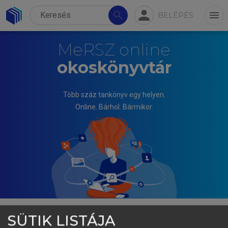
person
search
menu
BELÉPÉS
MeRSZ online
okoskönyvtár
Több száz tankönyv egy helyen.
Online. Bárhol. Bármikor.
SÜTIK LISTÁJA
KATALIN MIHALKOVNÉ SZAKÁCS (ED.)