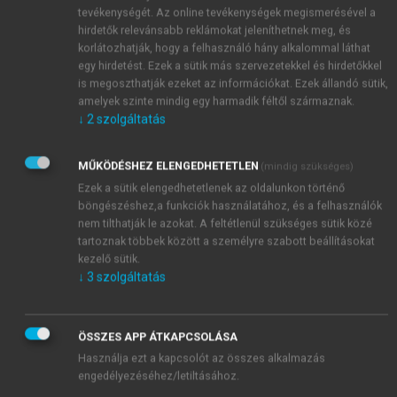
tevékenységét. Az online tevékenységek megismerésével a
hirdetők relevánsabb reklámokat jeleníthetnek meg, és
korlátozhatják, hogy a felhasználó hány alkalommal láthat
egy hirdetést. Ezek a sütik más szervezetekkel és hirdetőkkel
is megoszthatják ezeket az információkat. Ezek állandó sütik,
amelyek szinte mindig egy harmadik féltől származnak.
↓
2
szolgáltatás
MŰKÖDÉSHEZ ELENGEDHETETLEN
(mindig szükséges)
Ezek a sütik elengedhetetlenek az oldalunkon történő
böngészéshez,a funkciók használatához, és a felhasználók
nem tilthatják le azokat. A feltétlenül szükséges sütik közé
tartoznak többek között a személyre szabott beállításokat
kezelő sütik.
↓
3
szolgáltatás
TARTALOMJEGYZÉK
ÖSSZES APP ÁTKAPCSOLÁSA
Használja ezt a kapcsolót az összes alkalmazás
Business Management • Starting up, Growth,
engedélyezéséhez/letiltásához.
Development