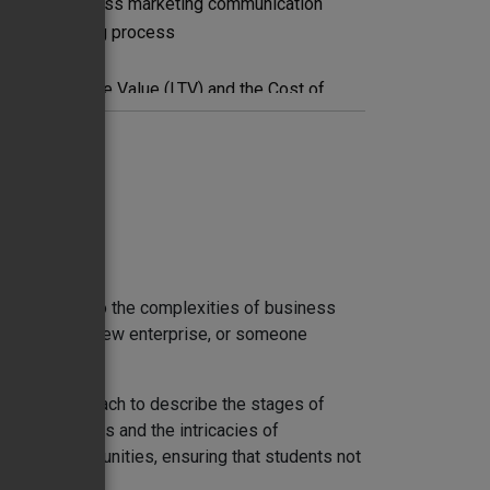
nd small business marketing communication
t as a learning process
lating Life Time Value (LTV) and the Cost of
 deep dive into the complexities of business
founder of a new enterprise, or someone
urney.
l-based approach to describe the stages of
ily businesses and the intricacies of
arning opportunities, ensuring that students not