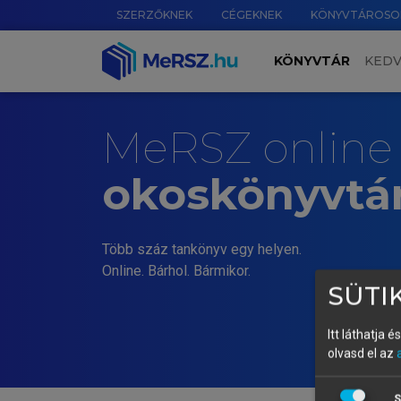
SZERZŐKNEK
CÉGEKNEK
KÖNYVTÁROSO
KÖNYVTÁR
KED
MeRSZ online
okoskönyvtá
Több száz tankönyv egy helyen.
Online. Bárhol. Bármikor.
SÜTIK
Itt láthatja 
olvasd el az
S