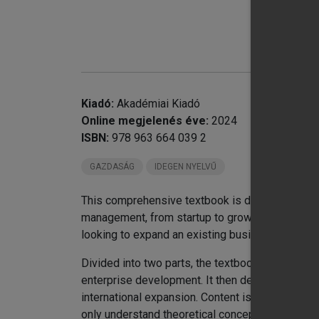
Kiadó:
Akadémiai Kiadó
chevron_right
Online megjelenés éve:
2024
chevron_right
Pa
ISBN:
978 963 664 039 2
Re
chevron_right
Au
GAZDASÁG
IDEGEN NYELVŰ
This comprehensive textbook is designed both f
management, from startup to growth and establ
looking to expand an existing business, this boo
Divided into two parts, the textbook begins by
enterprise development. It then delves into spe
international expansion. Content is enriched wit
only understand theoretical concepts but also ap