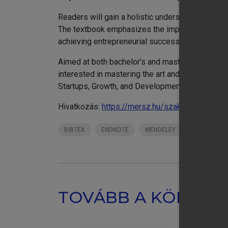
Readers will gain a holistic understanding of t
The textbook emphasizes the importance of system
achieving entrepreneurial success.
Aimed at both bachelor’s and master’s level stu
interested in mastering the art and science of 
Startups, Growth, and Development is essential 
Hivatkozás:
https://mersz.hu/szakacs-busine
BIBTEX
ENDNOTE
MENDELEY
ZOTERO
TOVÁBB A KÖNYVT