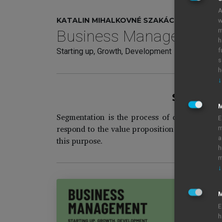
A
KATALIN MIHALKOVNÉ SZAKÁCS (ED.)
w
m
Business Management
h
f
Starting up, Growth, Development
s
h
↓
Segment
Segmentation is the process of defining the 
E
respond to the value proposition for a produc
m
a
this purpose.
h
m
↓
M
E
Bu
h