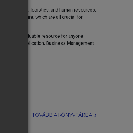
rketing, sales, logistics, and human resources.
bigger picture, which are all crucial for
s book is a valuable resource for anyone
nd practical application, Business Management:
eaders.
chevron_right
TOVÁBB A KÖNYVTÁRBA