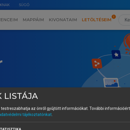
KNAK
SÚGÓ
VENCEIM
MAPPÁIM
KIVONATAIM
LETÖLTÉSEIM
r
 LISTÁJA
és testreszabhatja az önről gyűjtött információkat.
További információért 
adatvédelmi tájékoztatónkat
.
TATISZTIKA