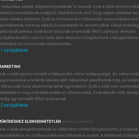
 statisztikai sütiket „teljesítménysütiknek” is nevezik. Ezek a sütik információka
ebhely használatának módjáról, többek között arról, hogy milyen oldalakat kere
ilyen linkekre kattintott. Ezek az információk a felhasználó azonosítására nem
asználhatóak, mivel az adatok összesítettek és anonimizáltak. Céljuk kizáróla
unkcióinak javítása. Ezek közé tartoznak a harmadik féltől származó elemzési
zolgáltatásokhoz tartozó sütik; ilyen elemzési szolgáltatások a látogatóelemz
őtérképek és a közösségi médiaanalitika.
1
szolgáltatás
ation – What do customers want an
MARKETING
target market in advance, within which individuals as potent
zek a sütik nyomon követik a felhasználó online tevékenységét. Az online tev
t/service presented by an enterprise. People with similar val
egismerésével a hirdetők relevánsabb reklámokat jeleníthetnek meg, és korlát
 felhasználó hány alkalommal láthat egy hirdetést. Ezek a sütik más szervezete
irdetőkkel is megoszthatják ezeket az információkat. Ezek állandó sütik, amely
indig egy harmadik féltől származnak.
2
szolgáltatás
TARTALOMJEGYZÉK
ŰKÖDÉSHEZ ELENGEDHETETLEN
(mindig szükséges)
zek a sütik elengedhetetlenek az oldalunkon történő böngészéshez,a funkciók
siness Management • Starting up, Growth, Development
asználatához, és a felhasználók nem tilthatják le azokat. A feltétlenül szükség