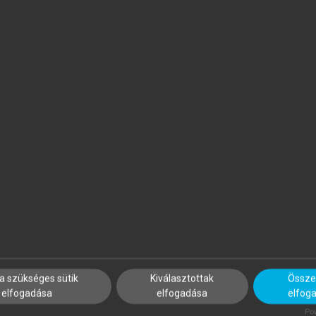
APP ILONA (SZERK.)
PROJECT MANAGEMENT
INSTITUTE
zálloda- és
Projektmenedzsment útmut
endéglátásmenedzsment
a szükséges sütik
Kiválasztottak
Összes
elfogadása
elfogadása
elfog
Pow