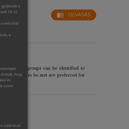
t gyűjtenek a
sett fel és
menu_book
OLVASÁS
g a weboldal
ések, a
d why?
ial customer groups can be identified to
ékenységek
ues and needs to be met are preferred for
ozhatják, hogy
kkel és
ek szinte
es sütik közé