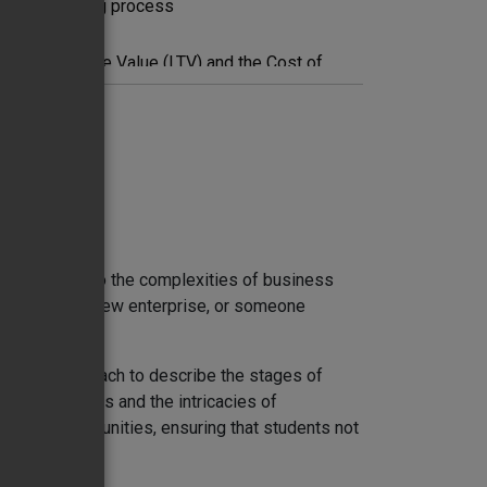
t as a learning process
lating Life Time Value (LTV) and the Cost of
 deep dive into the complexities of business
founder of a new enterprise, or someone
urney.
l-based approach to describe the stages of
ily businesses and the intricacies of
arning opportunities, ensuring that students not