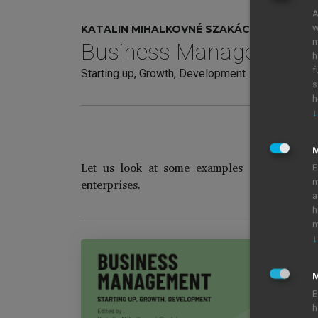
A
w
KATALIN MIHALKOVNÉ SZAKÁCS (ED.)
m
Business Management
h
f
Starting up, Growth, Development
s
h
↓
Let us look at some examples of why it is 
E
enterprises.
m
a
h
m
↓
M
Bu
E
Co
h