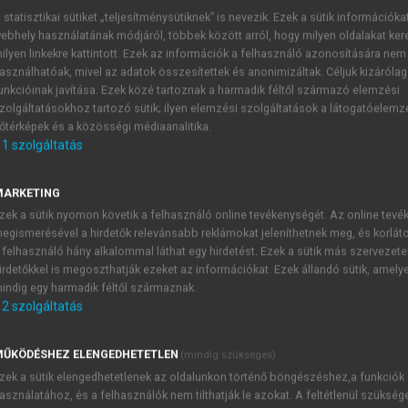
 statisztikai sütiket „teljesítménysütiknek” is nevezik. Ezek a sütik információka
ebhely használatának módjáról, többek között arról, hogy milyen oldalakat kere
ilyen linkekre kattintott. Ezek az információk a felhasználó azonosítására nem
asználhatóak, mivel az adatok összesítettek és anonimizáltak. Céljuk kizáróla
unkcióinak javítása. Ezek közé tartoznak a harmadik féltől származó elemzési
zolgáltatásokhoz tartozó sütik; ilyen elemzési szolgáltatások a látogatóelemz
őtérképek és a közösségi médiaanalitika.
1
szolgáltatás
Value proposition case studies
MARKETING
important to accurately understand and apply the value pro
zek a sütik nyomon követik a felhasználó online tevékenységét. Az online tev
egismerésével a hirdetők relevánsabb reklámokat jeleníthetnek meg, és korlát
 felhasználó hány alkalommal láthat egy hirdetést. Ezek a sütik más szervezete
irdetőkkel is megoszthatják ezeket az információkat. Ezek állandó sütik, amely
indig egy harmadik féltől származnak.
2
szolgáltatás
TARTALOMJEGYZÉK
ŰKÖDÉSHEZ ELENGEDHETETLEN
(mindig szükséges)
siness Management • Starting up, Growth, Development
zek a sütik elengedhetetlenek az oldalunkon történő böngészéshez,a funkciók
pyright Page
asználatához, és a felhasználók nem tilthatják le azokat. A feltétlenül szükség