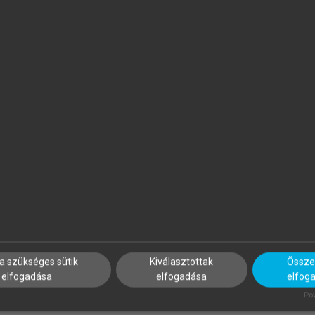
APP ILONA (SZERK.)
PROJECT MANAGEMENT
INSTITUTE
zálloda- és
Projektmenedzsment útmut
endéglátásmenedzsment
a szükséges sütik
Kiválasztottak
Összes
elfogadása
elfogadása
elfog
Pow