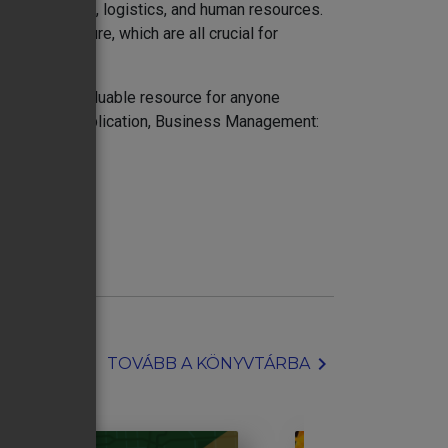
rketing, sales, logistics, and human resources.
bigger picture, which are all crucial for
s book is a valuable resource for anyone
nd practical application, Business Management:
eaders.
chevron_right
TOVÁBB A KÖNYVTÁRBA