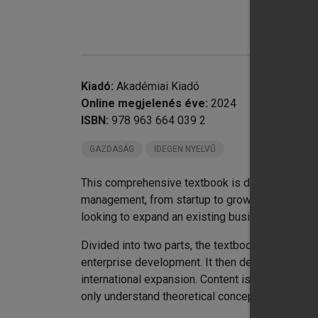
Kiadó:
Akadémiai Kiadó
chevron_right
Online megjelenés éve:
2024
chevron_right
Pa
ISBN:
978 963 664 039 2
Re
chevron_right
Au
GAZDASÁG
IDEGEN NYELVŰ
This comprehensive textbook is designed both f
management, from startup to growth and establ
looking to expand an existing business, this boo
Divided into two parts, the textbook begins by
enterprise development. It then delves into spe
international expansion. Content is enriched wit
only understand theoretical concepts but also ap