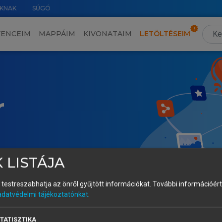
KNAK
SÚGÓ
VENCEIM
MAPPÁIM
KIVONATAIM
LETÖLTÉSEIM
r
 LISTÁJA
és testreszabhatja az önről gyűjtött információkat.
További információért 
adatvédelmi tájékoztatónkat
.
TATISZTIKA