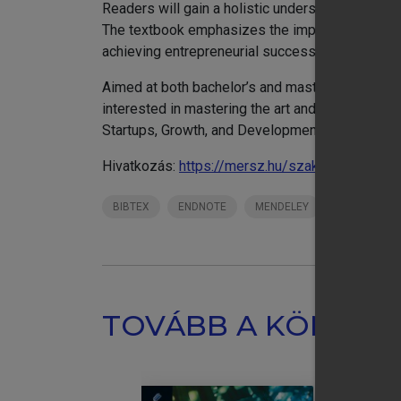
Readers will gain a holistic understanding of t
The textbook emphasizes the importance of system
achieving entrepreneurial success.
Aimed at both bachelor’s and master’s level stu
interested in mastering the art and science of 
Startups, Growth, and Development is essential 
Hivatkozás:
https://mersz.hu/szakacs-busine
BIBTEX
ENDNOTE
MENDELEY
ZOTERO
TOVÁBB A KÖNYVT