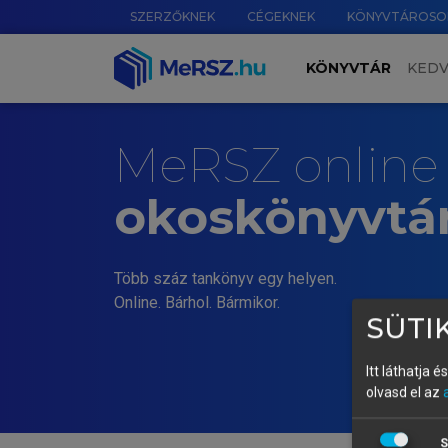
SZERZŐKNEK
CÉGEKNEK
KÖNYVTÁROSO
KÖNYVTÁR
KED
MeRSZ online
okoskönyvtá
Több száz tankönyv egy helyen.
Online. Bárhol. Bármikor.
SÜTIK
Itt láthatja 
olvasd el az
S