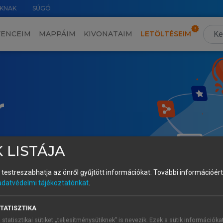
KNAK
SÚGÓ
VENCEIM
MAPPÁIM
KIVONATAIM
LETÖLTÉSEIM
r
 LISTÁJA
és testreszabhatja az önről gyűjtött információkat.
További információért 
adatvédelmi tájékoztatónkat
.
TATISZTIKA
 statisztikai sütiket „teljesítménysütiknek” is nevezik. Ezek a sütik információka