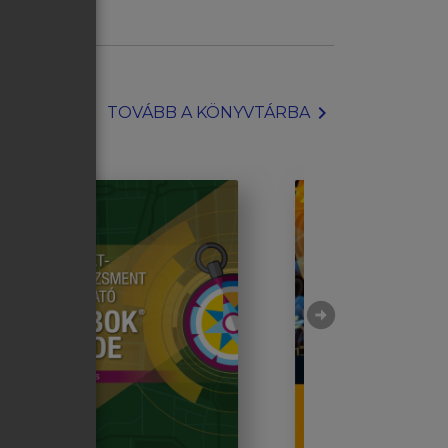
chevron_right
TOVÁBB A KÖNYVTÁRBA
arrow_circle_right