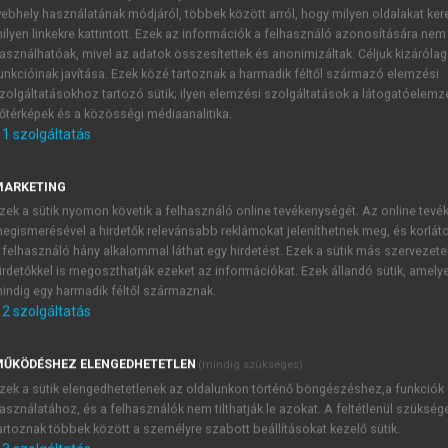
ebhely használatának módjáról, többek között arról, hogy milyen oldalakat kere
ilyen linkekre kattintott. Ezek az információk a felhasználó azonosítására nem
asználhatóak, mivel az adatok összesítettek és anonimizáltak. Céljuk kizáróla
unkcióinak javítása. Ezek közé tartoznak a harmadik féltől származó elemzési
zolgáltatásokhoz tartozó sütik; ilyen elemzési szolgáltatások a látogatóelemz
őtérképek és a közösségi médiaanalitika.
1
szolgáltatás
MARKETING
zek a sütik nyomon követik a felhasználó online tevékenységét. Az online tev
egismerésével a hirdetők relevánsabb reklámokat jeleníthetnek meg, és korlát
oject Development
 felhasználó hány alkalommal láthat egy hirdetést. Ezek a sütik más szervezete
irdetőkkel is megoszthatják ezeket az információkat. Ezek állandó sütik, amely
indig egy harmadik féltől származnak.
2
szolgáltatás
TARTALOMJEGYZÉK
ŰKÖDÉSHEZ ELENGEDHETETLEN
(mindig szükséges)
zek a sütik elengedhetetlenek az oldalunkon történő böngészéshez,a funkciók
siness Management • Starting up, Growth, Development
asználatához, és a felhasználók nem tilthatják le azokat. A feltétlenül szükség
pyright Page
artoznak többek között a személyre szabott beállításokat kezelő sütik.
reword