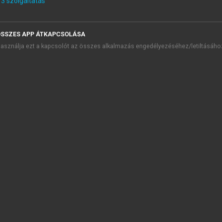
3
szolgáltatás
eface
rt I • General Approach to Enterprise and Project Develop
SSZES APP ÁTKAPCSOLÁSA
rt II • Aspects of Business and Project Development
asználja ezt a kapcsolót az összes alkalmazás engedélyezéséhez/letiltásáho
ferences
thor Profiles