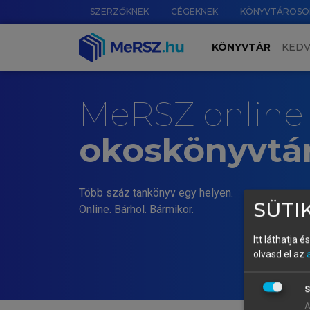
SZERZŐKNEK
CÉGEKNEK
KÖNYVTÁROSO
KÖNYVTÁR
KED
MeRSZ online
okoskönyvtá
Több száz tankönyv egy helyen.
SÜTIK
Online. Bárhol. Bármikor.
Itt láthatja 
olvasd el az
S
A