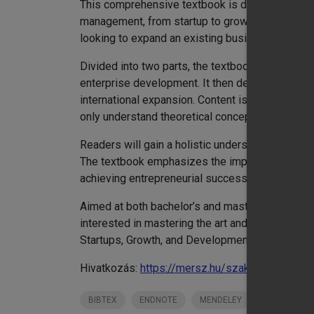
This comprehensive textbook is designed both f
management, from startup to growth and establ
looking to expand an existing business, this boo
Divided into two parts, the textbook begins by
enterprise development. It then delves into spe
international expansion. Content is enriched wit
only understand theoretical concepts but also ap
Readers will gain a holistic understanding of t
The textbook emphasizes the importance of system
achieving entrepreneurial success.
Aimed at both bachelor’s and master’s level stu
interested in mastering the art and science of 
Startups, Growth, and Development is essential 
Hivatkozás:
https://mersz.hu/szakacs-busine
BIBTEX
ENDNOTE
MENDELEY
ZOTERO