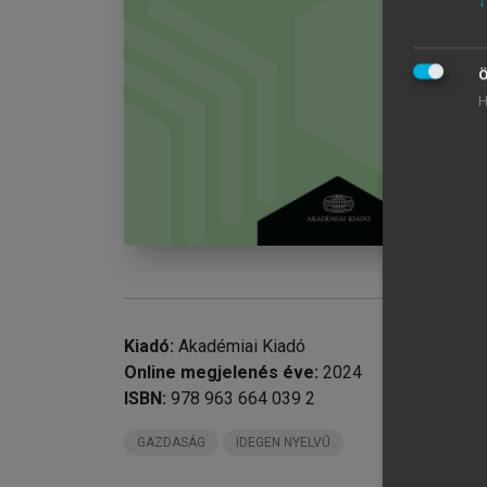
↓
Pr
chevron_right
Pa
Ö
chevron_right
Pa
H
Re
chevron_right
Au
Kiadó:
Akadémiai Kiadó
Online megjelenés éve:
2024
ISBN:
978 963 664 039 2
GAZDASÁG
IDEGEN NYELVŰ