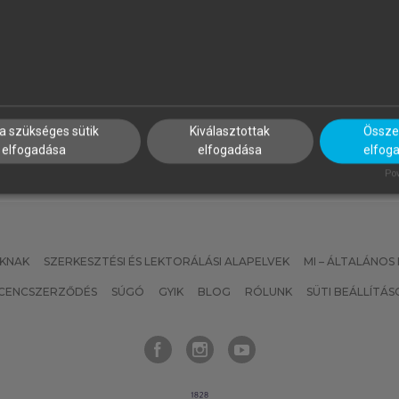
APP ILONA (SZERK.)
PROJECT MANAGEMENT
INSTITUTE
zálloda- és
Projektmenedzsment útmut
endéglátásmenedzsment
a szükséges sütik
Kiválasztottak
Összes
elfogadása
elfogadása
elfog
Pow
KNAK
SZERKESZTÉSI ÉS LEKTORÁLÁSI ALAPELVEK
MI – ÁLTALÁNOS
ICENCSZERZŐDÉS
SÚGÓ
GYIK
BLOG
RÓLUNK
SÜTI BEÁLLÍTÁS