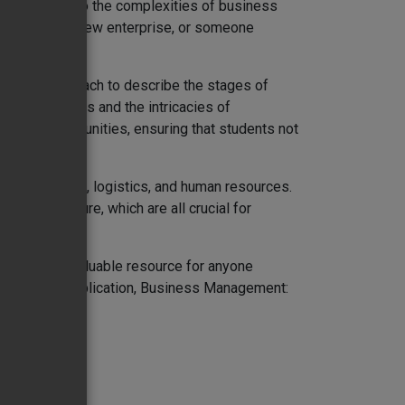
 deep dive into the complexities of business
founder of a new enterprise, or someone
urney.
l-based approach to describe the stages of
ily businesses and the intricacies of
arning opportunities, ensuring that students not
rketing, sales, logistics, and human resources.
bigger picture, which are all crucial for
s book is a valuable resource for anyone
nd practical application, Business Management:
eaders.