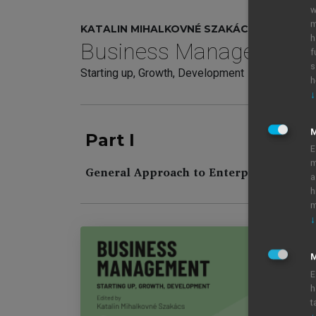
w
m
KATALIN MIHALKOVNÉ SZAKÁCS (ED.)
h
Business Management
f
s
Starting up, Growth, Development
h
↓
Part I
E
m
General Approach to Enterprise and Pr
a
h
m
↓
M
E
Bu
h
Co
t
Fo