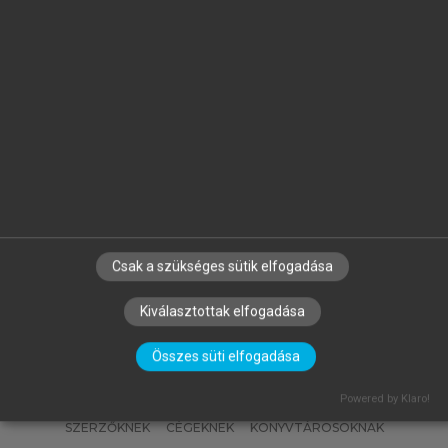
MATISCSÁKNÉ LIZÁK MARIANNA
(SZERK.)
Emberi erőforrás gazdálkodás
Csak a szükséges sütik elfogadása
Kiválasztottak elfogadása
Összes süti elfogadása
Powered by Klaro!
SZERZŐKNEK
CÉGEKNEK
KÖNYVTÁROSOKNAK