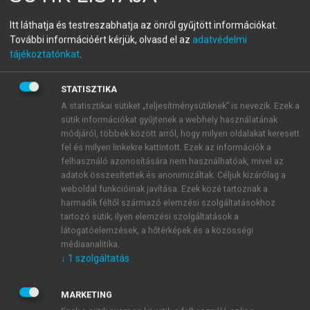
Business Management
Itt láthatja és testreszabhatja az önről gyűjtött információkat.
További információért kérjük, olvasd el az
adatvédelmi
Starting up, Growth, Development
tájékoztatónkat
.
menu_book
OLVASÁS
STATISZTIKA
A statisztikai sütiket „teljesítménysütiknek” is nevezik. Ezek a
sütik információkat gyűjtenek a webhely használatának
módjáról, többek között arról, hogy milyen oldalakat keresett
fel és milyen linkekre kattintott. Ezek az információk a
Overview
felhasználó azonosítására nem használhatóak, mivel az
adatok összesítettek és anonimizáltak. Céljuk kizárólag a
László Kállay
weboldal funkcióinak javítása. Ezek közé tartoznak a
harmadik féltől származó elemzési szolgáltatásokhoz
tartozó sütik; ilyen elemzési szolgáltatások a
látogatóelemzések, a hőtérképek és a közösségi
médiaanalitika.
↓
1
szolgáltatás
MARKETING