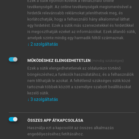
Ezek a sütik nyomon követik a felhasználó online
tevékenységét. Az online tevékenységek megismerésével a
hirdetők relevánsabb reklámokat jeleníthetnek meg, és
korlátozhatják, hogy a felhasználó hány alkalommal láthat
egy hirdetést. Ezek a sütik más szervezetekkel és hirdetőkkel
is megoszthatják ezeket az információkat. Ezek állandó sütik,
amelyek szinte mindig egy harmadik féltől származnak.
↓
2
szolgáltatás
MŰKÖDÉSHEZ ELENGEDHETETLEN
(mindig szükséges)
Ezek a sütik elengedhetetlenek az oldalunkon történő
böngészéshez,a funkciók használatához, és a felhasználók
nem tilthatják le azokat. A feltétlenül szükséges sütik közé
tartoznak többek között a személyre szabott beállításokat
kezelő sütik.
↓
3
szolgáltatás
TARTALOMJEGYZÉK
ÖSSZES APP ÁTKAPCSOLÁSA
Business Management • Starting up, Growth,
Használja ezt a kapcsolót az összes alkalmazás
Development
engedélyezéséhez/letiltásához.
Copyright Page