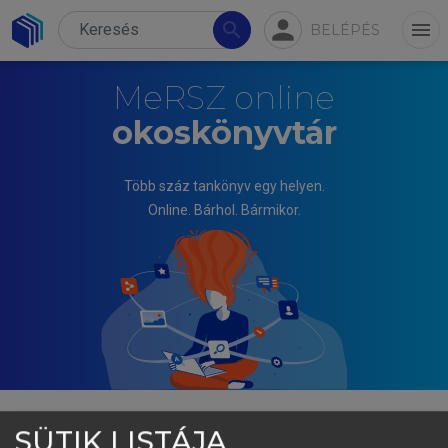
person
search
menu
BELÉPÉS
MeRSZ online
okoskönyvtár
Több száz tankönyv egy helyen.
Online. Bárhol. Bármikor.
SÜTIK LISTÁJA
KATALIN MIHALKOVNÉ SZAKÁCS (ED.)