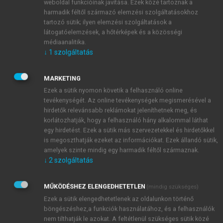
weboldal funkcióinak javítása. Ezek közé tartoznak a
növekedés követett. Jelenleg a második
harmadik féltől származó elemzési szolgáltatásokhoz
legnagyobb vállalat a hazai élelmiszer-
tartozó sütik; ilyen elemzési szolgáltatások a
kiskereskedelemben a bruttó forgalmat tekintve,
látogatóelemzések, a hőtérképek és a közösségi
médiaanalitika.
amely 368 saját tulajdonban lévő szupermarketet
↓
1
szolgáltatás
és hipermarketet működtet, és 273 áruházzal
rendelkező franchise-rendszert menedzsel. A
MARKETING
SPAR közel 14 000 dolgozót foglalkoztat, így az
Ezek a sütik nyomon követik a felhasználó online
ország egyik legnagyobb munkaadója.
tevékenységét. Az online tevékenységek megismerésével a
hirdetők relevánsabb reklámokat jeleníthetnek meg, és
korlátozhatják, hogy a felhasználó hány alkalommal láthat
egy hirdetést. Ezek a sütik más szervezetekkel és hirdetőkkel
is megoszthatják ezeket az információkat. Ezek állandó sütik,
amelyek szinte mindig egy harmadik féltől származnak.
↓
2
szolgáltatás
MŰKÖDÉSHEZ ELENGEDHETETLEN
(mindig szükséges)
Ezek a sütik elengedhetetlenek az oldalunkon történő
böngészéshez,a funkciók használatához, és a felhasználók
nem tilthatják le azokat. A feltétlenül szükséges sütik közé