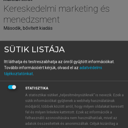
Kereskedelmi marketing és
menedzsment
Második, bővített kiadás
menu_book
OLVASÁS
SÜTIK LISTÁJA
Itt láthatja és testreszabhatja az önről gyűjtött információkat.
További információért kérjük, olvasd el az
adatvédelmi
tájékoztatónkat
.
14. fejezet. Üzletek operatív
működtetése
STATISZTIKA
A statisztikai sütiket „teljesítménysütiknek” is nevezik. Ezek a
sütik információkat gyűjtenek a webhely használatának
Spar Magyarország – minőségorientáció
módjáról, többek között arról, hogy milyen oldalakat keresett
képzett eladószemélyzettel.
fel és milyen linkekre kattintott. Ezek az információk a
felhasználó azonosítására nem használhatóak, mivel az
A SPAR Magyarország Kereskedelmi Kft. 1991-
adatok összesítettek és anonimizáltak. Céljuk kizárólag a
ben nyitotta meg első üzletét, amelyet dinamikus