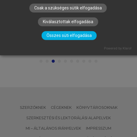
Csak a szükséges sütik elfogadása
Kiválasztottak elfogadása
Összes süti elfogadása
BERNSCHÜTZ MÁRIA, DEÉS SZILVIA,
KENÉZ ANDRÁS (SZERK.)
Powered by Klaro!
Marketing esettanulmányok
SZERZŐKNEK
CÉGEKNEK
KÖNYVTÁROSOKNAK
SZERKESZTÉSI ÉS LEKTORÁLÁSI ALAPELVEK
MI – ÁLTALÁNOS IRÁNYELVEK
IMPRESSZUM