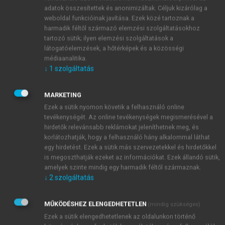
A Media Markt műszaki cikkeket forgalmazó
adatok összesítettek és anonimizáltak. Céljuk kizárólag a
kiskereskedelmi üzletlánc több mint 40 éves
weboldal funkcióinak javítása. Ezek közé tartoznak a
múltra tekint vissza. A Media Markt a
harmadik féltől származó elemzési szolgáltatásokhoz
CECONOMY AG tulajdonába tartozik, amelynek
tartozó sütik; ilyen elemzési szolgáltatások a
látogatóelemzések, a hőtérképek és a közösségi
része a Satrun üzletlánc, amely szintén
médiaanalitika.
szórakoztató és háztartási elektronikai
↓
1
szolgáltatás
termékeket forgalmaz. A vállalatcsoport
célkitűzése, hogy a fogyasztók digitális
MARKETING
életmódját kiskereskedelmi megoldásokkal és
Ezek a sütik nyomon követik a felhasználó online
szolgáltatásokkal támogassa. A kiskereskedelmi
tevékenységét. Az online tevékenységek megismerésével a
vállalatcsoport árbevétel, földrajzi hatókör és az
hirdetők relevánsabb reklámokat jeleníthetnek meg, és
alkalmazotti létszám tekintetében Európa vezető
korlátozhatják, hogy a felhasználó hány alkalommal láthat
szórakoztatóelektronikai kiskereskedője és a
egy hirdetést. Ezek a sütik más szervezetekkel és hirdetőkkel
is megoszthatják ezeket az információkat. Ezek állandó sütik,
kapcsolódó szolgáltatások nyújtója. A két
amelyek szinte mindig egy harmadik féltől származnak.
üzlethálózat és a digitális csatornák naponta
↓
2
szolgáltatás
több millió fogyasztót szolgálnak ki, amely a
vállalatcsoport számára 22.24 milliárd euró
MŰKÖDÉSHEZ ELENGEDHETETLEN
(mindig szükséges)
árbevételt eredményezett 2022/23. pénzügyi
Ezek a sütik elengedhetetlenek az oldalunkon történő
1
évben.
A cégcsoport tőzsdei szereplőként az