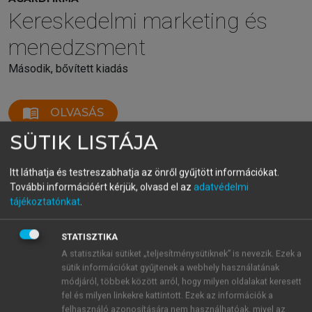
Kereskedelmi marketing és
menedzsment
Második, bővített kiadás
menu_book
OLVASÁS
SÜTIK LISTÁJA
Itt láthatja és testreszabhatja az önről gyűjtött információkat.
15. fejezet. Kereskedelmi
További információért kérjük, olvasd el az
adatvédelmi
tájékoztatónkat
.
vállalatok teljesítményének
mérése
STATISZTIKA
A statisztikai sütiket „teljesítménysütiknek” is nevezik. Ezek a
sütik információkat gyűjtenek a webhely használatának
Media Markt – Európa egyik legnagyobb
módjáról, többek között arról, hogy milyen oldalakat keresett
fel és milyen linkekre kattintott. Ezek az információk a
műszaki cikk kiskereskedője
felhasználó azonosítására nem használhatóak, mivel az