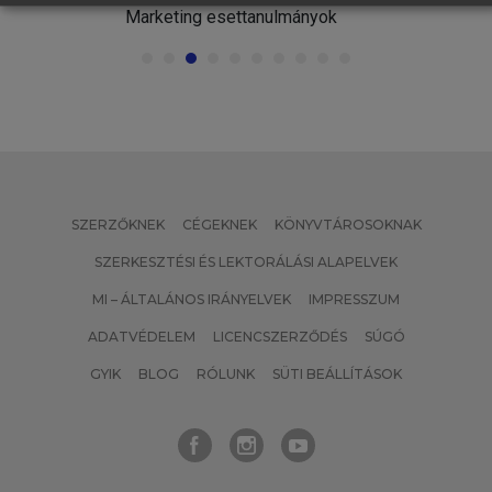
Marketing esettanulmányok
SZERZŐKNEK
CÉGEKNEK
KÖNYVTÁROSOKNAK
SZERKESZTÉSI ÉS LEKTORÁLÁSI ALAPELVEK
MI – ÁLTALÁNOS IRÁNYELVEK
IMPRESSZUM
ADATVÉDELEM
LICENCSZERZŐDÉS
SÚGÓ
GYIK
BLOG
RÓLUNK
SÜTI BEÁLLÍTÁSOK