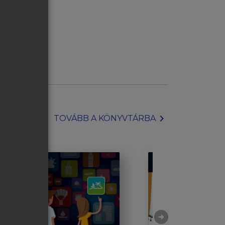
chevron_right
TOVÁBB A KÖNYVTÁRBA
arrow_circle_right