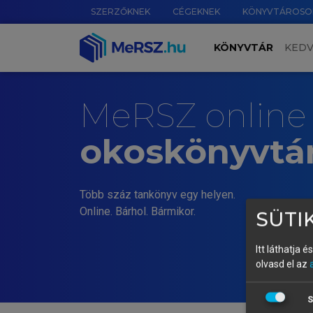
SZERZŐKNEK
CÉGEKNEK
KÖNYVTÁROSO
KÖNYVTÁR
KED
MeRSZ online
okoskönyvtá
Több száz tankönyv egy helyen.
Online. Bárhol. Bármikor.
SÜTIK
Itt láthatja 
olvasd el az
S