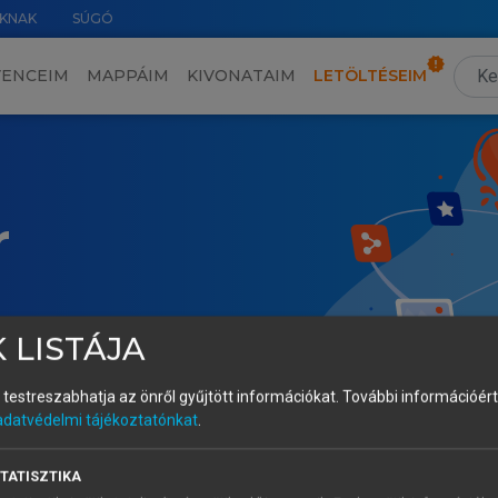
KNAK
SÚGÓ
VENCEIM
MAPPÁIM
KIVONATAIM
LETÖLTÉSEIM
r
 LISTÁJA
és testreszabhatja az önről gyűjtött információkat.
További információért 
adatvédelmi tájékoztatónkat
.
TATISZTIKA