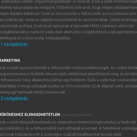
 statisztikai sütiket „teljesítménysütiknek” is nevezik. Ezek a sütik információka
ebhely használatának módjáról, többek között arról, hogy milyen oldalakat kere
ilyen linkekre kattintott. Ezek az információk a felhasználó azonosítására nem
g és menedzsment
asználhatóak, mivel az adatok összesítettek és anonimizáltak. Céljuk kizáróla
unkcióinak javítása. Ezek közé tartoznak a harmadik féltől származó elemzési
zolgáltatásokhoz tartozó sütik; ilyen elemzési szolgáltatások a látogatóelemz
őtérképek és a közösségi médiaanalitika.
1
szolgáltatás
A piaci környezet elemzése
MARKETING
zek a sütik nyomon követik a felhasználó online tevékenységét. Az online tev
t sikeres, ha a kiskereskedő alaposan felméri a piaci környez
egismerésével a hirdetők relevánsabb reklámokat jeleníthetnek meg, és korlát
eg, ami piaci kudarchoz vezet. Más szektorokhoz hasonlóan 
 felhasználó hány alkalommal láthat egy hirdetést. Ezek a sütik más szervezete
a őket a makrogazdasági környezet, az iparági verseny és te
irdetőkkel is megoszthatják ezeket az információkat. Ezek állandó sütik, amely
indig egy harmadik féltől származnak.
2
szolgáltatás
ŰKÖDÉSHEZ ELENGEDHETETLEN
(mindig szükséges)
TARTALOMJEGYZÉK
zek a sütik elengedhetetlenek az oldalunkon történő böngészéshez,a funkciók
asználatához, és a felhasználók nem tilthatják le azokat. A feltétlenül szükség
artoznak többek között a személyre szabott beállításokat kezelő sütik.