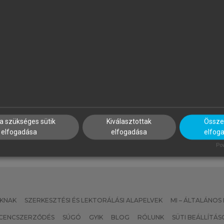
ERNSCHÜTZ MÁRIA, DEÉS
LŐRINCZ KATALIN, SULYOK J
ZILVIA, KENÉZ ANDRÁS (SZERK.)
(SZERK.)
arketing esettanulmányok
Turizmusmarketing
a szükséges sütik
Kiválasztottak
Összes
elfogadása
elfogadása
elfog
Pow
KNAK
SZERKESZTÉSI ÉS LEKTORÁLÁSI ALAPELVEK
MI – ÁLTALÁNOS
ICENCSZERZŐDÉS
SÚGÓ
GYIK
BLOG
RÓLUNK
SÜTI BEÁLLÍTÁS