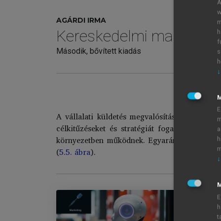
A
w
AGÁRDI IRMA
m
Kereskedelmi marketin
h
f
Második, bővített kiadás
s
h
↓
E
A vállalati küldetés megvalósítása akkor lehe
m
célkitűzéseket és stratégiát fogalmazhat m
a
környezetben működnek. Egyaránt befolyásolj
h
m
(
5.5. ábra
).
↓
M
E
h
t