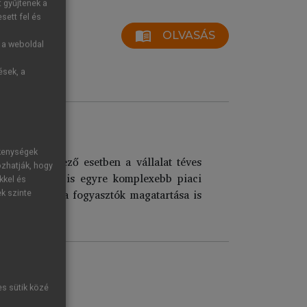
t gyűjtenek a
sett fel és
menu_book
OLVASÁS
g a weboldal
ések, a
ékenységek
etét. Ellenkező esetben a vállalat téves
ozhatják, hogy
a kereskedők is egyre komplexebb piaci
kkel és
rmészetesen a fogyasztók magatartása is
ek szinte
es sütik közé