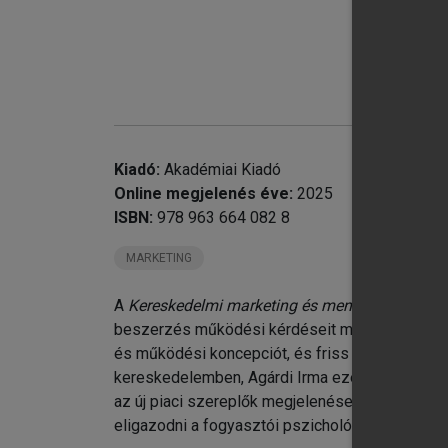
Kiadó:
Akadémiai Kiadó
Online megjelenés éve:
2025
ISBN:
978 963 664 082 8
MARKETING
chevron_right
6.
chevron_right
7.
A
Kereskedelmi marketing és menedzsment
ala
chevron_right
8.
beszerzés működési kérdéseit mélyebben akarj
chevron_right
9.
és működési koncepciót, és friss gyakorlati p
chevron_right
10
kereskedelemben, Agárdi Irma ezeket modern kon
chevron_right
11
az új piaci szereplők megjelenése kapcsán. Az
chevron_right
12
eligazodni a fogyasztói pszichológiai változás
chevron_right
13