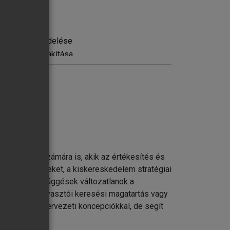
rőforrások rendelése
elmi mix kialakítása
bb kiskereskedője esetében
zakember számára is, akik az értékesítés és
tevékenységeket, a kiskereskedelem stratégiai
bb alapösszefüggések változatlanok a
 a változó fogyasztói keresési magatartás vagy
ialakítása
emzési és szervezeti koncepciókkal, de segít
ás az értékesítési csatornában