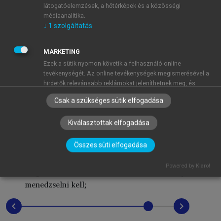
látogatóelemzések, a hőtérképek és a közösségi
fejleményei megváltoztatják mind a termékek és
médiaanalitika.
szolgáltatások piacát, mind pedig az értékláncot a
↓
1
szolgáltatás
következő években. A pénzügyi TC-módszer (5.
fejezet) és az SMESBJ applikáció (7. fejezet)
MARKETING
alkalmazása szükségszerű akkor, ha
Ezek a sütik nyomon követik a felhasználó online
vállalkozásunk stabil életszakaszban van, vagy
tevékenységét. Az online tevékenységek megismerésével a
hirdetők relevánsabb reklámokat jeleníthetnek meg, és
abban kíván maradni („sem növekedés, sem
korlátozhatják, hogy a felhasználó hány alkalommal láthat
válság” időszaka), és preventív módon óhajtja
Csak a szükséges sütik elfogadása
egy hirdetést. Ezek a sütik más szervezetekkel és hirdetőkkel
elkerülni a válságot;
is megoszthatják ezeket az információkat. Ezek állandó
szervezetiforma-váltásnál
a profilok
Kiválasztottak elfogadása
sütik, amelyek szinte mindig egy harmadik féltől származnak.
↓
2
szolgáltatás
leválasztásával kapcsolatos döntést kell hozni;
Összes süti elfogadása
a beszállítóknál vagy az értékesítőknél a
technológia- és modellváltás következménye a
MŰKÖDÉSHEZ ELENGEDHETETLEN
(mindig szükséges)
Powered by Klaro!
magas CAPEX, OPEX és HUMEX, amelyet
Ezek a sütik elengedhetetlenek az oldalunkon történő
böngészéshez,a funkciók használatához, és a felhasználók
menedzselni kell;
nem tilthatják le azokat. A feltétlenül szükséges sütik közé
a családi vállalkozás átörökítés vagy
tartoznak többek között a személyre szabott beállításokat
chevron_left
chevron_right
értékesítés előtt áll;
kezelő sütik.
↓
3
szolgáltatás