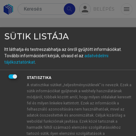
person
search
menu
BELÉPÉS
SÜTIK LISTÁJA
Itt láthatja és testreszabhatja az önről gyűjtött információkat.
További információért kérjük, olvasd el az
adatvédelmi
tájékoztatónkat
.
Összefoglalás
STATISZTIKA
„Az élet változás. A növekedés nem kötelező. Válassz
A statisztikai sütiket „teljesítménysütiknek” is nevezik. Ezek a
sütik információkat gyűjtenek a webhely használatának
bölcsen.”
módjáról, többek között arról, hogy milyen oldalakat keresett
(Karen Kaiser Clark)
fel és milyen linkekre kattintott. Ezek az információk a
felhasználó azonosítására nem használhatóak, mivel az
adatok összesítettek és anonimizáltak. Céljuk kizárólag a
weboldal funkcióinak javítása. Ezek közé tartoznak a
Az elektrifikáció, a robotizáció, a megosztott
harmadik féltől származó elemzési szolgáltatásokhoz
tartozó sütik; ilyen elemzési szolgáltatások a
mobilitás és az autonóm vezetés legújabb