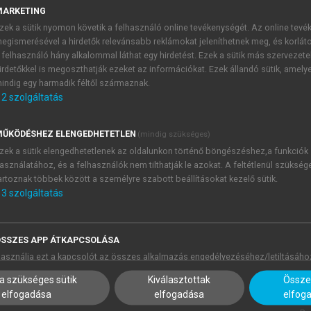
MARKETING
zek a sütik nyomon követik a felhasználó online tevékenységét. Az online tev
egismerésével a hirdetők relevánsabb reklámokat jeleníthetnek meg, és korlát
 felhasználó hány alkalommal láthat egy hirdetést. Ezek a sütik más szervezete
irdetőkkel is megoszthatják ezeket az információkat. Ezek állandó sütik, amely
indig egy harmadik féltől származnak.
2
szolgáltatás
ŰKÖDÉSHEZ ELENGEDHETETLEN
(mindig szükséges)
zek a sütik elengedhetetlenek az oldalunkon történő böngészéshez,a funkciók
asználatához, és a felhasználók nem tilthatják le azokat. A feltétlenül szükség
artoznak többek között a személyre szabott beállításokat kezelő sütik.
3
szolgáltatás
SSZES APP ÁTKAPCSOLÁSA
asználja ezt a kapcsolót az összes alkalmazás engedélyezéséhez/letiltásáho
a szükséges sütik
Kiválasztottak
Összes
elfogadása
elfogadása
elfog