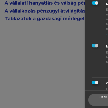
A vállalati hanyatlás és válság pénzügyei
E
A vállalkozás pénzügyi átvilágítása
m
Táblázatok a gazdasági mérlegeléshez
a
h
m
↓
M
E
h
t
↓
Ö
H
Csak 