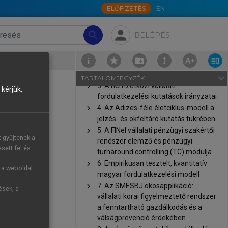
fenntartható gazdálkodás
ELŐFIZETÉS
EN
érdekében
Impresszum
person
search
BELÉPÉS
Bevezetés
chevron_right
1. A témakör fogalomtára
űjtemény
chevron_right
2. A vállalati turnaround pénzügyek
tartalmi kerete
navigate_next
TARTALOMJEGYZÉK
chevron_right
3. A nemzetközi vállalati
kérjük,
fordulatkezelési kutatások irányzatai
chevron_right
4. Az Adizes-féle életciklus-modell a
jelzés- és okfeltáró kutatás tükrében
chevron_right
5. A FINel vállalati pénzügyi szakértői
t gyűjtenek a
rendszer elemző és pénzügyi
sett fel és
turnaround controlling (TC) modulja
chevron_right
6. Empirikusan tesztelt, kvantitatív
g a weboldal
magyar fordulatkezelési modell
chevron_right
7. Az SMESBJ okosapplikáció:
ések, a
vállalati korai figyelmeztető rendszer
a fenntartható gazdálkodás és a
válságprevenció érdekében