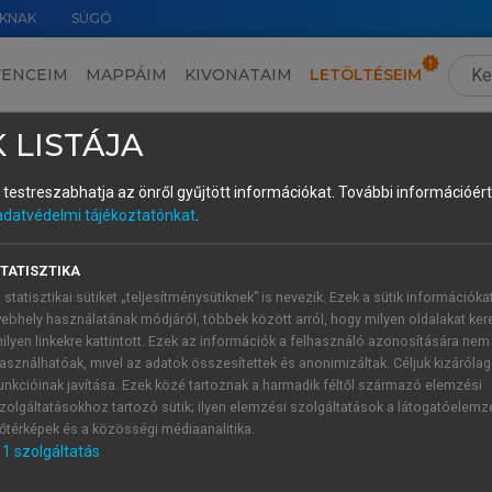
KNAK
SÚGÓ
VENCEIM
MAPPÁIM
KIVONATAIM
LETÖLTÉSEIM
ások tükrében és a fenntartható gazdálkodás érdekében
›
Függelék
›
2. Képletgy
 LISTÁJA
és testreszabhatja az önről gyűjtött információkat.
További információért 
adatvédelmi tájékoztatónkat
.
TATISZTIKA
 statisztikai sütiket „teljesítménysütiknek” is nevezik. Ezek a sütik információka
ebhely használatának módjáról, többek között arról, hogy milyen oldalakat kere
ilyen linkekre kattintott. Ezek az információk a felhasználó azonosítására nem
asználhatóak, mivel az adatok összesítettek és anonimizáltak. Céljuk kizáróla
unkcióinak javítása. Ezek közé tartoznak a harmadik féltől származó elemzési
zolgáltatásokhoz tartozó sütik; ilyen elemzési szolgáltatások a látogatóelemz
őtérképek és a közösségi médiaanalitika.
1
szolgáltatás
gyei