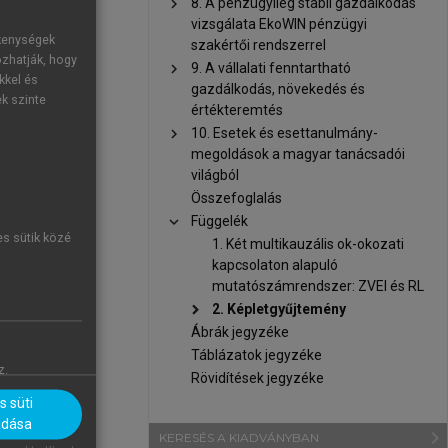
chevron_right
8. A pénzügyileg stabil gazdálkodás
vizsgálata EkoWIN pénzügyi
ékenységek
szakértői rendszerrel
ozhatják, hogy
chevron_right
9. A vállalati fenntartható
kkel és
gazdálkodás, növekedés és
ek szinte
értékteremtés
chevron_right
10. Esetek és esettanulmány-
megoldások a magyar tanácsadói
világból
Összefoglalás
chevron_right
Függelék
es sütik közé
1. Két multikauzális ok-okozati
kapcsolaton alapuló
mutatószámrendszer: ZVEI és RL
chevron_right
2. Képletgyűjtemény
Ábrák jegyzéke
Táblázatok jegyzéke
z.
Rövidítések jegyzéke
 süti
adása
navigate_next
KERESÉS A KIADVÁNYBAN