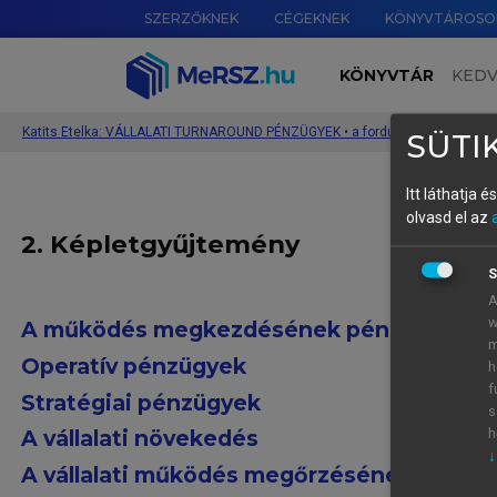
SZERZŐKNEK
CÉGEKNEK
KÖNYVTÁROSO
KÖNYVTÁR
KED
Katits Etelka: VÁLLALATI TURNAROUND PÉNZÜGYEK • a fordulatkezelési kutat
SÜTIK
Itt láthatja 
olvasd el az
2. Képletgyűjtemény
S
A
w
A működés megkezdésének pénzügyei
m
Operatív pénzügyek
h
f
Stratégiai pénzügyek
s
A vállalati növekedés
h
↓
A vállalati működés megőrzésének pénzü