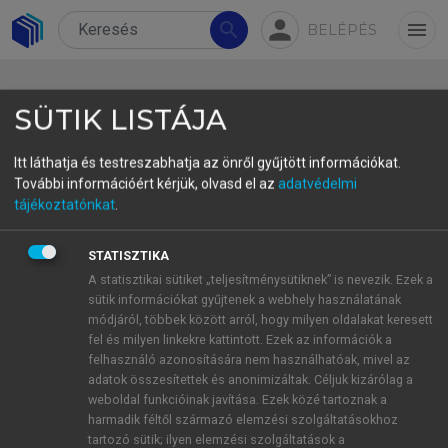
person
search
menu
BELÉPÉS
SÜTIK LISTÁJA
Itt láthatja és testreszabhatja az önről gyűjtött információkat.
További információért kérjük, olvasd el az
adatvédelmi
2.6. A hagyományos vállalati
tájékoztatónkat
.
pénzügyek
STATISZTIKA
A vállalati pénzügyek úgynevezett hagyományos
A statisztikai sütiket „teljesítménysütiknek” is nevezik. Ezek a
sütik információkat gyűjtenek a webhely használatának
tartalma az 1950-es évek végére kialakult. A
módjáról, többek között arról, hogy milyen oldalakat keresett
fejlődés a tisztán deskriptív tételtől indulva
fel és milyen linkekre kattintott. Ezek az információk a
(tőkeszerzési módozatok leírása) haladt a pénzügyi
felhasználó azonosítására nem használhatóak, mivel az
menedzselés kérdésein (pénzügyi tervezés és
adatok összesítettek és anonimizáltak. Céljuk kizárólag a
weboldal funkcióinak javítása. Ezek közé tartoznak a
ellenőrzés) és a döntésorientált koncepciók
harmadik féltől származó elemzési szolgáltatásokhoz
kidolgozásán (az optimális tőkefinanszírozási
tartozó sütik; ilyen elemzési szolgáltatások a