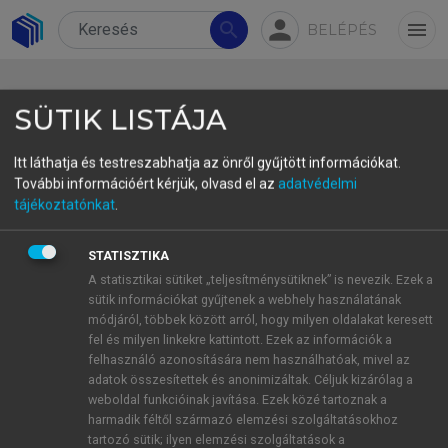
person
search
menu
BELÉPÉS
SÜTIK LISTÁJA
Itt láthatja és testreszabhatja az önről gyűjtött információkat.
További információért kérjük, olvasd el az
adatvédelmi
3.3.3. Conclusion
tájékoztatónkat
.
The way the monolingual Persian and early
STATISZTIKA
bilingual Azerbaijani/Persian learners of English
A statisztikai sütiket „teljesítménysütiknek” is nevezik. Ezek a
as a foreign language conceive of the vowels of
sütik információkat gyűjtenek a webhely használatának
American English in terms of vowel quality and
módjáról, többek között arról, hogy milyen oldalakat keresett
vowel duration is very much the same, but differs
fel és milyen linkekre kattintott. Ezek az információk a
felhasználó azonosítására nem használhatóak, mivel az
markedly from the perceptual representation of the
adatok összesítettek és anonimizáltak. Céljuk kizárólag a
American English control group. Moreover, the
weboldal funkcióinak javítása. Ezek közé tartoznak a
perceptual representation entertained by the three
harmadik féltől származó elemzési szolgáltatásokhoz
groups of listeners mirrors the way the
tartozó sütik; ilyen elemzési szolgáltatások a