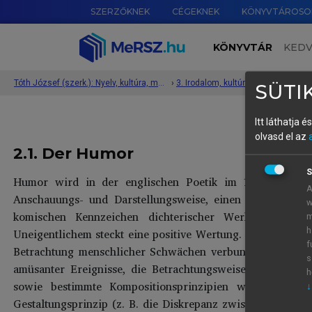
SZERZŐKNEK
CÉGEKNEK
KÖNYVTÁROSO
KÖNYVTÁR
KED
Tóth József (szerk.): Nyelv, kultúra, megértés: új kutatási módszerek a humán tudományok területén
›
SÜTIK
Itt láthatja 
olvasd el az
2.1. Der Humor
S
Humor wird in der englischen Poetik im 18. Jahrhunde
A
Anschauungs- und Darstellungsweise, einen Aspekt des
w
komischen Kennzeichen dichterischer Werke fließen
m
Uneigentlichem steckt eine positive Wertung. Eine humorist
h
f
Betrachtung menschlicher Schwächen verbunden. Laut Schw
s
amüsanter Ereignisse, die Betrachtungsweise (z. B. inadä
h
sowie bestimmte Kompositionsprinzipien wie Abschweif
↓
Gestaltungsprinzip (z. B. die Diskrepanz zwischen Idee u