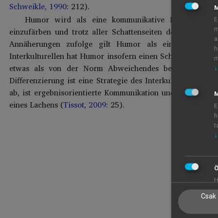
Schweikle, 1990
: 212).
Humor wird als eine kommunikative Fähigkeit aufg
E
einzufärben und trotz aller Schattenseiten des Lebens d
m
a
Annäherungen zufolge gilt Humor als eine Fähigkei
h
Interkulturellen hat Humor insofern einen Schnittpunkt, 
m
etwas als von der Norm Abweichendes betrachtet wird
↓
Differenzierung ist eine Strategie des Interkulturellen u
аb, ist ergеbnisоriеntiеrte Kommunikation und entsteht g
M
einеs Lаchеns (
Tissot, 2009
: 25).
E
h
t
↓
Ö
H
Csak 