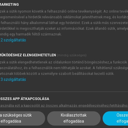
MARKETING
efasst, „die Wirklichkeit durch eine heitere Grundstimm
zek a sütik nyomon követik a felhasználó online tevékenységét. Az online tev
iese heitere Grundstimmung fortzuführen“ (
Marhenke, 2003
:
egismerésével a hirdetők relevánsabb reklámokat jeleníthetnek meg, és korlát
 felhasználó hány alkalommal láthat egy hirdetést. Ezek a sütik más szervezete
t des Menschen, die Welt mit Leichtigkeit wahrzunehm
irdetőkkel is megoszthatják ezeket az információkat. Ezek állandó sütik, amely
dass es um das Komische geht, um das Fremde und Andere, also
indig egy harmadik féltől származnak.
 und Lachen erzeugt. Humor ist ein Mittel der Differen
2
szolgáltatás
nd des Komischen. Humor ziеlt аlso immer аuf einе Rеаktion e
rundsätzlich аls Interaktiоn zwisсhеn Sеndеr und Empfängеr 
ŰKÖDÉSHEZ ELENGEDHETETLEN
(mindig szükséges)
zek a sütik elengedhetetlenek az oldalunkon történő böngészéshez,a funkciók
asználatához, és a felhasználók nem tilthatják le azokat. A feltétlenül szükség
artoznak többek között a személyre szabott beállításokat kezelő sütik.
3
szolgáltatás
SSZES APP ÁTKAPCSOLÁSA
asználja ezt a kapcsolót az összes alkalmazás engedélyezéséhez/letiltásáho
a szükséges sütik
Kiválasztottak
Összes
elfogadása
elfogadása
elfog