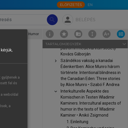
ELŐFIZETÉS
EN
chevron_right
„Érzelgős vénkisasszonyok
elsötétített szobában”. Adalékok
person
a Nyugat és a spiritizmus
search
BELÉPÉS
kapcsolatához. • Arany
Zsuzsanna
2. Das Komische und seine Erscheinungsformen
›
2.1. Der Humor
chevron_right
A költő és patrónusa a középkori
ír társadalomban. Poet and
navigate_next
TARTALOMJEGYZÉK
patron in medieval Irish society •
kérjük,
Kovács Gáborján
chevron_right
Szándékos vakság a kanadai
Édenkertben: Alice Munro három
története. Intentional blindness in
e besondere
t gyűjtenek a
the Canadian Eden: Three stories
tischen und
sett fel és
by Alice Munro • Szabó F. Andrea
tlichem und
chevron_right
Interkulturelle Aspekte des
t, gelassener
g a weboldal
Komischen in Texten Wladimir
enswürdiger,
Kaminers. Intercultural aspects of
ések, a
elbstironie)
humor in the texts of Wladimir
Kaminer • Anikó Zsigmond
en) und das
1. Einleitung
 (
Schweikle,