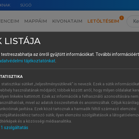
KNAK
SÚGÓ
VENCEIM
MAPPÁIM
KIVONATAIM
LETÖLTÉSEIM
3. Irodalom, kultúra és társadalmi diskurzusok
›
Interkulturelle Aspekte des Komischen in Texten Wladimir Kaminers. Intercultural aspects of humor in the texts of Wladimir Kaminer • Anikó Zsigmond
›
 LISTÁJA
és testreszabhatja az önről gyűjtött információkat.
További információért 
adatvédelmi tájékoztatónkat
.
TATISZTIKA
rt als ästhetischer Begriff verwendet und bezeichnet ein
 statisztikai sütiket „teljesítménysütiknek” is nevezik. Ezek a sütik információka
 Komischen. Somit wird die Grenzziehung zwischen humoris
ebhely használatának módjáról, többek között arról, hogy milyen oldalakat kere
d. In der Wahrnehmung der Diskrepanz zwischen Eigen
ilyen linkekre kattintott. Ezek az információk a felhasználó azonosítására nem
ische Werthaltung ist mit Lächeln, Heiterkeit, Versöhnlichkei
asználhatóak, mivel az adatok összesítettek és anonimizáltak. Céljuk kizáróla
unkcióinak javítása. Ezek közé tartoznak a harmadik féltől származó elemzési
eikle können der Stoff, zum Beispiel die Schilderung lieb
zolgáltatásokhoz tartozó sütik; ilyen elemzési szolgáltatások a látogatóelemz
quater Erzählton, inkompetenter Erzähler, Stilmischungen, S
őtérképek és a közösségi médiaanalitika.
ung, Perspektiven- und Standortwechsel, Selbstreflexion
1
szolgáltatás
nd Erscheinung führt zu einer Sinndeutung) humoristisch sein