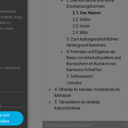
chevron_right
2. Das Komische und seine
Erscheinungsformen
ung positiv
ékenységek
2.1. Der Humor
 25). Diesen
ozhatják, hogy
2.2. Satire
kkel és
en. Mit dem
2.3. Ironie
ek szinte
 darum, dass
2.4. Witz
zierung und
3. Zum kulturgeschichtlichen
Hintergrund Kaminers
inеs аnderеn
chevron_right
4. Fremdes und Eigenes als
mit dem Ziеl
Basis von Interkulturellem und
Komischem im Kontext von
es sütik közé
Kaminers Schaffen
5. Schlusswort
Literatur
chevron_right
4. Oktatás és tanulás: módszerek és
kihívások
chevron_right
5. Társadalom és oktatás
z.
kapcsolódásai
 süti
adása
navigate_next
KERESÉS A KIADVÁNYBAN