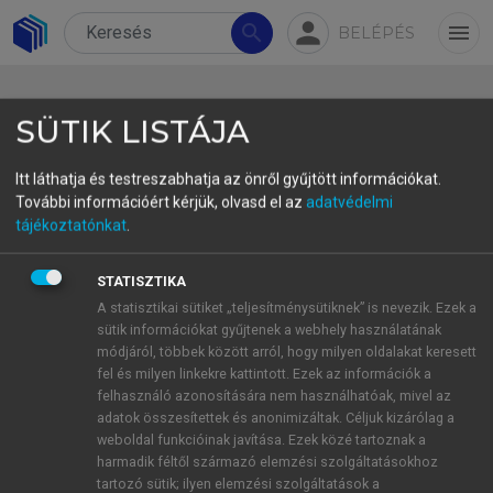
person
search
menu
BELÉPÉS
SÜTIK LISTÁJA
Itt láthatja és testreszabhatja az önről gyűjtött információkat.
További információért kérjük, olvasd el az
adatvédelmi
2.2. Participants
tájékoztatónkat
.
30 pre-school teachers took part in the
STATISZTIKA
questionnaire survey, their average age was 41.9
A statisztikai sütiket „teljesítménysütiknek” is nevezik. Ezek a
years, 100% of them were women. 44% of the
sütik információkat gyűjtenek a webhely használatának
pre-school teachers work in the capital. The
módjáról, többek között arról, hogy milyen oldalakat keresett
fel és milyen linkekre kattintott. Ezek az információk a
primary school teachers were 25, average age 45.3
felhasználó azonosítására nem használhatóak, mivel az
years, 100% women, 54% of them working in the
adatok összesítettek és anonimizáltak. Céljuk kizárólag a
capital.
weboldal funkcióinak javítása. Ezek közé tartoznak a
harmadik féltől származó elemzési szolgáltatásokhoz
tartozó sütik; ilyen elemzési szolgáltatások a