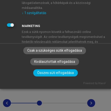
látogatóelemzések, a hőtérképek és a közösségi
médiaanalitika.
↓
1
szolgáltatás
MARKETING
Ezek a sütik nyomon követik a felhasználó online
tevékenységét. Az online tevékenységek megismerésével a
hirdetők relevánsabb reklámokat jeleníthetnek meg, és
korlátozhatják, hogy a felhasználó hány alkalommal láthat
Csak a szükséges sütik elfogadása
egy hirdetést. Ezek a sütik más szervezetekkel és hirdetőkkel
is megoszthatják ezeket az információkat. Ezek állandó
Kiválasztottak elfogadása
sütik, amelyek szinte mindig egy harmadik féltől származnak.
↓
2
szolgáltatás
Összes süti elfogadása
MŰKÖDÉSHEZ ELENGEDHETETLEN
(mindig szükséges)
Powered by Klaro!
Ezek a sütik elengedhetetlenek az oldalunkon történő
böngészéshez,a funkciók használatához, és a felhasználók
nem tilthatják le azokat. A feltétlenül szükséges sütik közé
tartoznak többek között a személyre szabott beállításokat
chevron_left
chevron_right
kezelő sütik.
↓
3
szolgáltatás