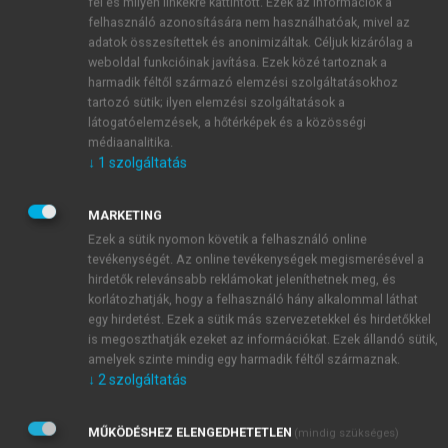
fel és milyen linkekre kattintott. Ezek az információk a
lehetőségünk, sem kapacitásunk, hogy mindent
felhasználó azonosítására nem használhatóak, mivel az
érzékeljünk, megértsünk). A feladatokra és
adatok összesítettek és anonimizáltak. Céljuk kizárólag a
szerepekre való koncentrálásból jelenthet kilépést
weboldal funkcióinak javítása. Ezek közé tartoznak a
maga az utazás, ami a hétköznapi életmód átmeneti
harmadik féltől származó elemzési szolgáltatásokhoz
tartozó sütik; ilyen elemzési szolgáltatások a
ideig történő felváltását jelenti (
Formádi
–
Mayer
látogatóelemzések, a hőtérképek és a közösségi
2002
). Az utazások során a megszokott környezetből
médiaanalitika.
kilépve a hétköznapi élet megváltozik a térbeni
↓
1
szolgáltatás
mozgás, időbeosztás és társadalmi kapcsolatok
tekintetében egyaránt. Az utazásaok alatt optimális
MARKETING
esetben a szabad döntések nagyobb számban vannak
Ezek a sütik nyomon követik a felhasználó online
jelen, a pillanatnyi hangulatnak, érzelmi állapotnak
tevékenységét. Az online tevékenységek megismerésével a
megfelelő időbeosztás válik lehetővé. A térbeni
hirdetők relevánsabb reklámokat jeleníthetnek meg, és
mozgás nem kizárólag a fizikai környezet változását
korlátozhatják, hogy a felhasználó hány alkalommal láthat
egy hirdetést. Ezek a sütik más szervezetekkel és hirdetőkkel
jelenti, hanem a hétköznapihoz képest jelenti a
is megoszthatják ezeket az információkat. Ezek állandó sütik,
másságot, az állandóság/egyhangúság megváltozását
amelyek szinte mindig egy harmadik féltől származnak.
(más táj, éghajlati viszony, építészet stb.) Az utazás a
↓
2
szolgáltatás
naponta megtett távolságok tekintetében is a határok
kitágulását hozza, a megszokott lakóhely-munkahely-
MŰKÖDÉSHEZ ELENGEDHETETLEN
(mindig szükséges)
egyéb kötelezettségek adta háromszöget felváltja a