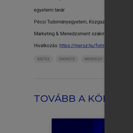
egyetemi tanár
Pécsi Tudományegyetem, Közgazdaságtudomány
Marketing & Menedzsment szakmai folyóirat s
Hivatkozás:
https://mersz.hu/formadi-a-fogyas
BIBTEX
ENDNOTE
MENDELEY
ZOTERO
TOVÁBB A KÖNYVT