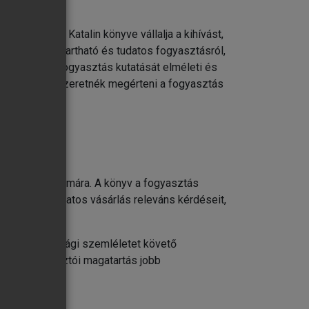
lt. Formádi Katalin könyve vállalja a kihívást,
 szól a fenntartható és tudatos fogyasztásról,
témáról, és a fogyasztás kutatását elméleti és
zoknak, akik szeretnék megérteni a fogyasztás
 az olvasó számára. A könyv a fogyasztás
atóság és a tudatos vásárlás releváns kérdéseit,
 fenntarthatósági szemléletet követő
ul a fogyasztói magatartás jobb