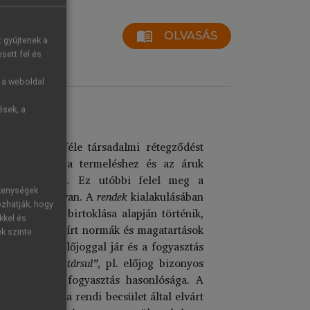
menu_book
OLVASÁS
t gyűjtenek a
sett fel és
g a weboldal
ések, a
tetében kétféle társadalmi rétegződést
tagozódnak, a termeléshez és az áruk
elvei szerint. Ez utóbbi felel meg a
ékenységek
uráló szerepe van. A
rendek
kialakulásában
ozhatják, hogy
m a tárgyak birtoklása alapján történik,
kkel és
feltételez, előírt normák és magatartások
ek szinte
os előnnyel, előjoggal jár és a fogyasztás
nopóliumokkal társul”
, pl. előjog bizonyos
si módok és a fogyasztás hasonlósága. A
gokat, hogy a rendi becsület által elvárt