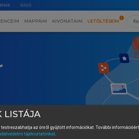
KNAK
SÚGÓ
VENCEIM
MAPPÁIM
KIVONATAIM
LETÖLTÉSEIM
r
 LISTÁJA
és testreszabhatja az önről gyűjtött információkat.
További információért 
adatvédelmi tájékoztatónkat
.