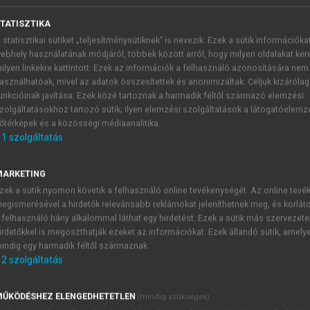
TATISZTIKA
 statisztikai sütiket „teljesítménysütiknek” is nevezik. Ezek a sütik információka
ája
ebhely használatának módjáról, többek között arról, hogy milyen oldalakat kere
ilyen linkekre kattintott. Ezek az információk a felhasználó azonosítására nem
asználhatóak, mivel az adatok összesítettek és anonimizáltak. Céljuk kizáróla
unkcióinak javítása. Ezek közé tartoznak a harmadik féltől származó elemzési
zolgáltatásokhoz tartozó sütik; ilyen elemzési szolgáltatások a látogatóelemz
Életvitel
őtérképek és a közösségi médiaanalitika.
1
szolgáltatás
fűződik, aki a
Gazdaság és Társadalom
(1967; 1987) című kö
Elmélete szerint az
osztályok
az anyagi viszonyok alapján 
MARKETING
lelően rétegződnek, míg a rendek az áruk fogyasztási 
zek a sütik nyomon követik a felhasználó online tevékenységét. Az online tev
ege szerint (kulturális attribútuma alapján) társadalomstrukt
egismerésével a hirdetők relevánsabb reklámokat jeleníthetnek meg, és korlát
minek a tagjai hasonló életstílus-egységet alkotnak, amely ne
 felhasználó hány alkalommal láthat egy hirdetést. Ezek a sütik más szervezete
sének eredményeként. A rendi tagság meghatározott életvitelt 
irdetőkkel is megoszthatják ezeket az információkat. Ezek állandó sütik, amely
bályok is jellemzik (rendi becsület). A rendi hovatartozás szám
indig egy harmadik féltől származnak.
ága) is megjelenik:
„legkülönfélébb foglalkozási és materiális mo
2
szolgáltatás
lekre, valamint neveltetési, házasodási szokások, megélheté
égek olyan előnyöket jelentenek, amelyek érdekeltté teszik a ta
ŰKÖDÉSHEZ ELENGEDHETETLEN
(mindig szükséges)