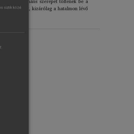
a rendek domináns szerepet töltenek be a
letstílusokat, kizárólag a hatalmon lévő
es sütik közé
i 1982
).
z.