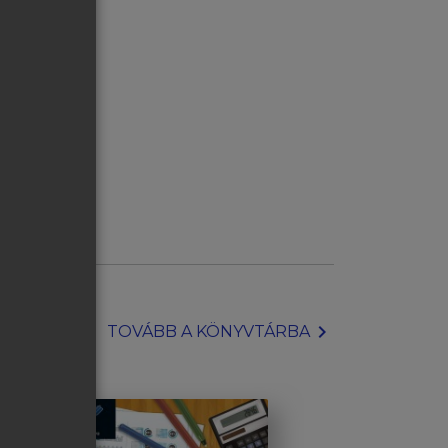
chevron_right
TOVÁBB A KÖNYVTÁRBA