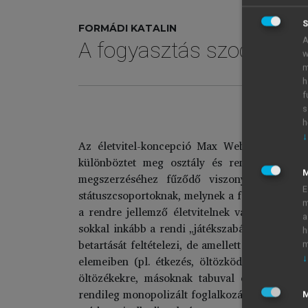
S
FORMÁDI KATALIN
A
A fogyasztás szociológi
w
m
h
f
s
h
↓
Az életvitel-koncepció Max Weber nevéhez 
különböztet meg osztály és rendi alapon. 
megszerzéséhez fűződő viszonyuknak megfe
E
státuszcsoportoknak, melynek a fogyasztás jell
m
a rendre jellemző életvitelnek van szerepe, a
a
sokkal inkább a rendi „játékszabályok” követé
h
betartását feltételezi, de amellett íratlan sza
m
elemeiben (pl. étkezés, öltözködés hasonlós
↓
öltözékekre, másoknak tabuval eltiltott éte
rendileg monopolizált foglalkozások és lehetős
M