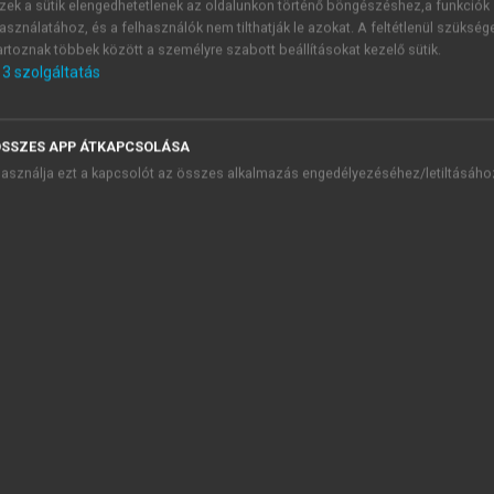
lust kövessék. Weber későbbi művében (
1979
) kifejti, hogy 
zek a sütik elengedhetetlenek az oldalunkon történő böngészéshez,a funkciók
ban, azok hordozói lesznek. Weber nem vizsgálja a különböző é
asználatához, és a felhasználók nem tilthatják le azokat. A feltétlenül szükség
artoznak többek között a személyre szabott beállításokat kezelő sütik.
t elemzi, mely a csoportkultúra révén erősíti a hatalmat (
Utas
3
szolgáltatás
SSZES APP ÁTKAPCSOLÁSA
TARTALOMJEGYZÉK
asználja ezt a kapcsolót az összes alkalmazás engedélyezéséhez/letiltásáho
fogyasztás szociológiája
presszum
szerzőről
őszó
 fejezet. A fogyasztásszociológia elméleti áttekintése
 fejezet. Életstílus és fogyasztás
2.1. Bevezetés
2.2. Az életstílus fogalmának elméleti megközelítései
chevron_right
Az életstílus és rokon kategóriák meghatározása
Életmód