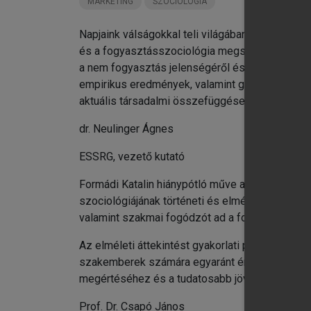
MARKETING
SZOCIOLÓGIA
Napjaink válságokkal teli világában a fogyasztá
és a fogyasztásszociológia megszokott témái (é
a nem fogyasztás jelenségéről és a fogyasztáseti
empirikus eredmények, valamint gyakorlati péld
aktuális társadalmi összefüggéseit, legyenek aká
dr. Neulinger Ágnes
ESSRG, vezető kutató
Formádi Katalin hiánypótló műve a fogyasztás 
szociológiájának történeti és elméleti gyökereit
valamint szakmai fogódzót ad a fogyasztói é
Az elméleti áttekintést gyakorlati példákkal ö
szakemberek számára egyaránt értékes, értékt
megértéséhez és a tudatosabb jövő formálásáh
Prof. Dr. Csapó János