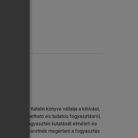
lt. Formádi Katalin könyve vállalja a kihívást,
 szól a fenntartható és tudatos fogyasztásról,
témáról, és a fogyasztás kutatását elméleti és
zoknak, akik szeretnék megérteni a fogyasztás