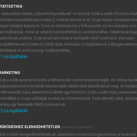
TATISZTIKA
 statisztikai sütiket „teljesítménysütiknek” is nevezik. Ezek a sütik információka
ája
ebhely használatának módjáról, többek között arról, hogy milyen oldalakat kere
ilyen linkekre kattintott. Ezek az információk a felhasználó azonosítására nem
asználhatóak, mivel az adatok összesítettek és anonimizáltak. Céljuk kizáróla
unkcióinak javítása. Ezek közé tartoznak a harmadik féltől származó elemzési
zolgáltatásokhoz tartozó sütik; ilyen elemzési szolgáltatások a látogatóelemz
őtérképek és a közösségi médiaanalitika.
A szabadidő mint tevékenység
1
szolgáltatás
 úgy is, mint bizonyos tevékenységek, amelyeket hagyomán
rendkívül nehéz általánosan, mindenki által elfogadott sza
MARKETING
didőnek minősül, addig mások számára nem feltétlenül jelen
zek a sütik nyomon követik a felhasználó online tevékenységét. Az online tev
z mások számára szabadidős tevékenység, ez pedig megvilágít
egismerésével a hirdetők relevánsabb reklámokat jeleníthetnek meg, és korlát
 felhasználó hány alkalommal láthat egy hirdetést. Ezek a sütik más szervezete
sben a szabadon felhasználható időkeret által nyújtott lehet
irdetőkkel is megoszthatják ezeket az információkat. Ezek állandó sütik, amely
ősorban annak szórakozási, kikapcsolódási oldalát hangsúlyo
indig egy harmadik féltől származnak.
 kikapcsolódás.
2
szolgáltatás
ŰKÖDÉSHEZ ELENGEDHETETLEN
(mindig szükséges)
zek a sütik elengedhetetlenek az oldalunkon történő böngészéshez,a funkciók
TARTALOMJEGYZÉK