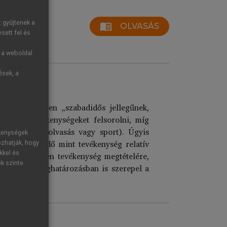
t gyűjtenek a
menu_book
OLVASÁS
sett fel és
g a weboldal
ések, a
yos értelemben „szabadidős jellegűnek,
badidős tevékenységeket felsorolni, míg
ti azt (pl. olvasás vagy sport). Úgyis
ékenységek
ja a szabadidő mint tevékenység relatív
ozhatják, hogy
kkel és
őség valamilyen tevékenység megtételére,
ek szinte
zza. Több meghatározásban is szerepel a