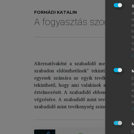
S
FORMÁDI KATALIN
A
A fogyasztás szociológi
w
m
h
f
s
h
↓
Alternatívaként a szabadidő meghatározható
szabadon eldönthetőnek” tekintünk. Azonban 
egyesek számára az egyik tevékenység szaba
E
tekinthető, hogy ami valakinek a munkája, a
m
a
értelmezését. A szabadidő ebben az értelmezé
h
végzésére. A szabadidő mint tevékenység els
m
szabadidő mint tevékenység szinonimájaként a
↓
M
E