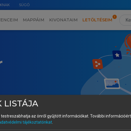
KNAK
SÚGÓ
VENCEIM
MAPPÁIM
KIVONATAIM
LETÖLTÉSEIM
r
 LISTÁJA
és testreszabhatja az önről gyűjtött információkat.
További információért 
adatvédelmi tájékoztatónkat
.