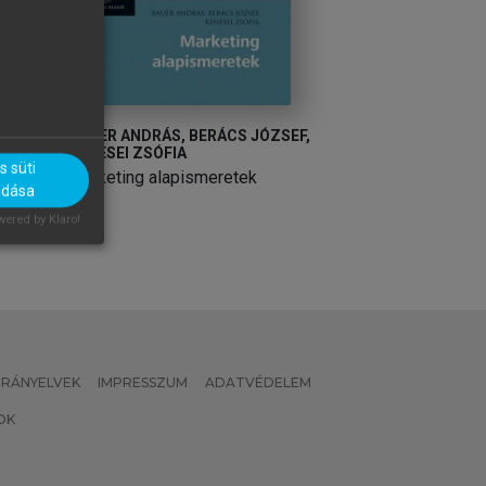
UDIT
BAUER ANDRÁS, BERÁCS JÓZSEF,
HORVÁTH DÓRA, 
KENESEI ZSÓFIA
(SZERK.)
 süti
Marketing alapismeretek
Marketingkommun
adása
ered by Klaro!
 IRÁNYELVEK
IMPRESSZUM
ADATVÉDELEM
OK