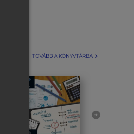
chevron_right
TOVÁBB A KÖNYVTÁRBA
arrow_circle_right