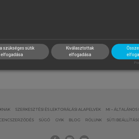
EVIN LANE KELLER, PHILIP KOTLER
LŐRINCZ KATALIN, SULYOK J
(SZERK.)
arketingmenedzsment
a szükséges sütik
Kiválasztottak
Összes
Turizmusmarketing
elfogadása
elfogadása
elfog
Pow
KNAK
SZERKESZTÉSI ÉS LEKTORÁLÁSI ALAPELVEK
MI – ÁLTALÁNOS
ICENCSZERZŐDÉS
SÚGÓ
GYIK
BLOG
RÓLUNK
SÜTI BEÁLLÍTÁS