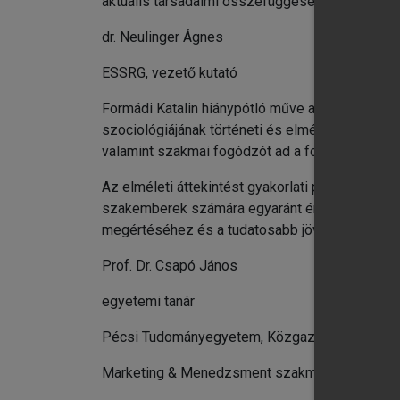
aktuális társadalmi összefüggéseit, legyenek aká
dr. Neulinger Ágnes
ESSRG, vezető kutató
Formádi Katalin hiánypótló műve a fogyasztás 
szociológiájának történeti és elméleti gyökereit
valamint szakmai fogódzót ad a fogyasztói é
Az elméleti áttekintést gyakorlati példákkal ö
szakemberek számára egyaránt értékes, értékt
megértéséhez és a tudatosabb jövő formálásáh
Prof. Dr. Csapó János
egyetemi tanár
Pécsi Tudományegyetem, Közgazdaságtudomány
Marketing & Menedzsment szakmai folyóirat s