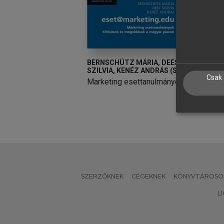
BERNSCHÜTZ MÁRIA, DEÉS
K
SZILVIA, KENÉZ ANDRÁS (SZERK.)
rketing alapjai
M
Csak 
Marketing esettanulmányok
SZERZŐKNEK
CÉGEKNEK
KÖNYVTÁROSO
L