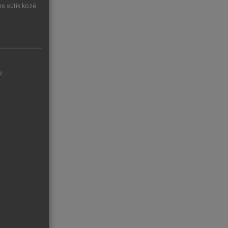
es sütik közé
z.