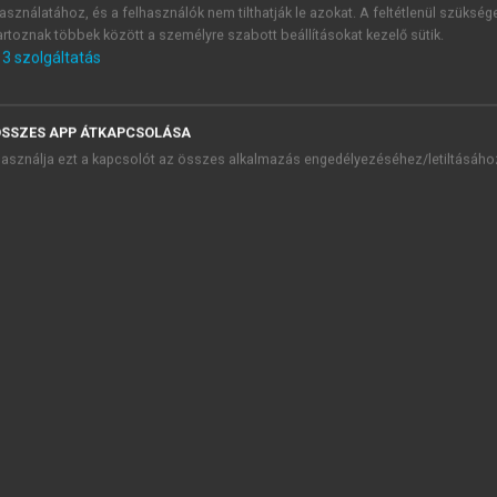
asználatához, és a felhasználók nem tilthatják le azokat. A feltétlenül szükség
artoznak többek között a személyre szabott beállításokat kezelő sütik.
3
szolgáltatás
fogyasztás szociológiája
presszum
szerzőről
SSZES APP ÁTKAPCSOLÁSA
őszó
asználja ezt a kapcsolót az összes alkalmazás engedélyezéséhez/letiltásáho
 fejezet. A fogyasztásszociológia elméleti áttekintése
 fejezet. Életstílus és fogyasztás
 fejezet. Fenntartható fogyasztás és zöld szemlélet
 fejezet. Fogyasztás és szabadidő
4.1. Bevezetés
4.2. A szabadidő fogalmi keretei
A szabadidő mint idő
A szabadidő mint tevékenység
A szabadidő mint lelkiállapot
Play (játék)
Rekreáció
4.3. A szabadidő gazdasági vetülete