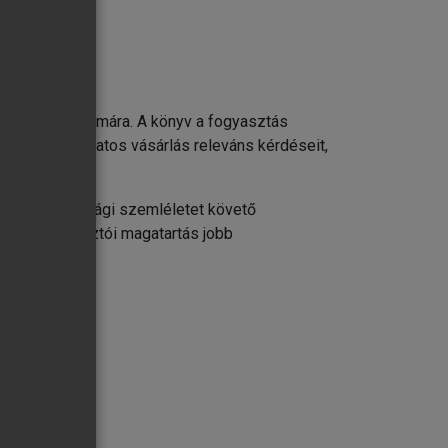
 az olvasó számára. A könyv a fogyasztás
atóság és a tudatos vásárlás releváns kérdéseit,
 fenntarthatósági szemléletet követő
ul a fogyasztói magatartás jobb