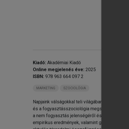
chevron_right
chevron_right
5.
chevron_right
6.
chevron_right
7.
Kiadó:
Akadémiai Kiadó
chevron_right
8.
Online megjelenés éve:
2025
Ut
ISBN:
978 963 664 097 2
MARKETING
SZOCIOLÓGIA
Napjaink válságokkal teli világában a fogyasztá
és a fogyasztásszociológia megszokott témái (é
a nem fogyasztás jelenségéről és a fogyasztáseti
empirikus eredmények, valamint gyakorlati péld