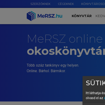
SZERZŐKNEK
CÉGEKNEK
KÖNYVTÁROSO
KÖNYVTÁR
KED
MeRSZ online
okoskönyvtá
Több száz tankönyv egy helyen.
Online. Bárhol. Bármikor.
SÜTIK
Itt láthatja 
olvasd el az