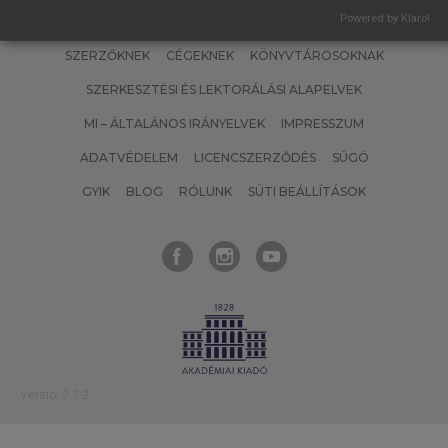
Powered by Klaro!
SZERZŐKNEK
CÉGEKNEK
KÖNYVTÁROSOKNAK
SZERKESZTÉSI ÉS LEKTORÁLÁSI ALAPELVEK
MI – ÁLTALÁNOS IRÁNYELVEK
IMPRESSZUM
ADATVÉDELEM
LICENCSZERZŐDÉS
SÚGÓ
GYIK
BLOG
RÓLUNK
SÜTI BEÁLLÍTÁSOK
Verzió: 2.7.2