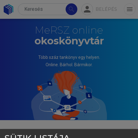
person
search
menu
BELÉPÉS
MeRSZ online
okoskönyvtár
Több száz tankönyv egy helyen.
Online. Bárhol. Bármikor.
TÖRŐ EMESE, KÁROLYI GÉZA