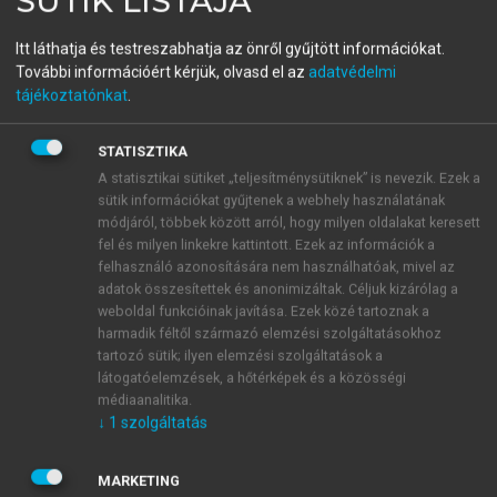
SÜTIK LISTÁJA
Az üzleti élet gazdasági
Itt láthatja és testreszabhatja az önről gyűjtött információkat.
szereplői
További információért kérjük, olvasd el az
adatvédelmi
tájékoztatónkat
.
menu_book
OLVASÁS
STATISZTIKA
A statisztikai sütiket „teljesítménysütiknek” is nevezik. Ezek a
sütik információkat gyűjtenek a webhely használatának
módjáról, többek között arról, hogy milyen oldalakat keresett
fel és milyen linkekre kattintott. Ezek az információk a
4.2. Az rt. alapítása
felhasználó azonosítására nem használhatóak, mivel az
adatok összesítettek és anonimizáltak. Céljuk kizárólag a
Az rt. kizárólag zártkörben alapítható, működési
weboldal funkcióinak javítása. Ezek közé tartoznak a
formája azonban lehet zártkörű vagy nyilvános,
harmadik féltől származó elemzési szolgáltatásokhoz
amelyet a cégnévben is fel kell tüntetni „zrt.” vagy
tartozó sütik; ilyen elemzési szolgáltatások a
látogatóelemzések, a hőtérképek és a közösségi
„nyrt.” rövidítéssel.
médiaanalitika.
Az rt. létesítő okirata az alapszabály. A zrt.
↓
1
szolgáltatás
alaptőkéje nem lehet kevesebb 5 millió Ft-nál, nyrt.
esetén 20 millió forintnál, amely készpénzből és
MARKETING
apportból állhat. A tőke összetétele tekintetében a