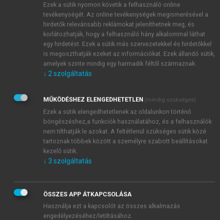
Ezek a sütik nyomon követik a felhasználó online
30–70%-os készpénz-apport arány érvényesül,
tevékenységét. Az online tevékenységek megismerésével a
vagyis a pénzbeli hozzájárulás összege nem lehet
hirdetők relevánsabb reklámokat jeleníthetnek meg, és
kevesebb az alaptőke 30%-ánál.
korlátozhatják, hogy a felhasználó hány alkalommal láthat
egy hirdetést. Ezek a sütik más szervezetekkel és hirdetőkkel
is megoszthatják ezeket az információkat. Ezek állandó sütik,
Nyilvánosan működik az a részvénytársaság,
amelyek szinte mindig egy harmadik féltől származnak.
amelynek részvényeit a tőzsdére bevezették, azaz az
↓
2
szolgáltatás
nyrt. tőzsdei részvénytársaság.
Zártkörűen működik az a részvénytársaság,
MŰKÖDÉSHEZ ELENGEDHETETLEN
(mindig szükséges)
amelynek részvényei nincsenek bevezetve a tőzsdére.
Ezek a sütik elengedhetetlenek az oldalunkon történő
A működési forma megváltoztatása a közgyűlés
böngészéshez,a funkciók használatához, és a felhasználók
háromnegyedes szótöbbségű határozata alapján
nem tilthatják le azokat. A feltétlenül szükséges sütik közé
lehetséges.
tartoznak többek között a személyre szabott beállításokat
kezelő sütik.
↓
3
szolgáltatás
ÖSSZES APP ÁTKAPCSOLÁSA
Használja ezt a kapcsolót az összes alkalmazás
engedélyezéséhez/letiltásához.